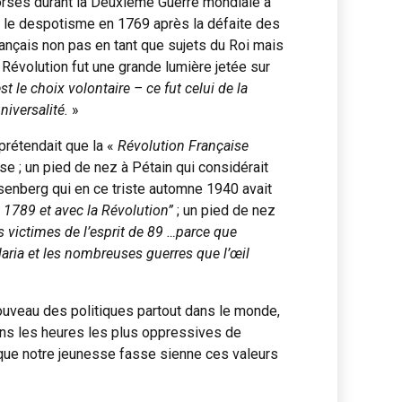
 corses durant la Deuxième Guerre mondiale à
 par le despotisme en 1769 après la défaite des
rançais non pas en tant que sujets du Roi mais
a Révolution fut une grande lumière jetée sur
st le choix volontaire – ce fut celui de la
niversalité.
»
rétendait que la «
Révolution Française
èse ; un pied de nez à Pétain qui considérait
osenberg qui en ce triste automne 1940 avait
1789 et avec la Révolution”
; un pied de nez
s victimes de l’esprit de 89 …parce que
alaria et les nombreuses guerres que l’œil
nouveau des politiques partout dans le monde,
ans les heures les plus oppressives de
ce que notre jeunesse fasse sienne ces valeurs