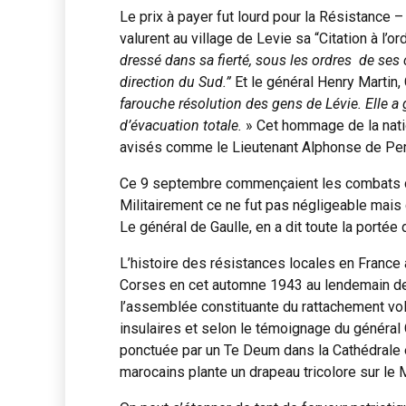
Le prix à payer fut lourd pour la Résistance – 
valurent au village de Levie sa “Citation à l’or
dressé dans sa fierté, sous les ordres de se
direction du Sud.”
Et le général Henry Martin
farouche résolution des gens de Lévie. Elle a
d’évacuation totale.
» Cet hommage de la nati
avisés comme le Lieutenant Alphonse de Perett
Ce 9 septembre commençaient les combats de l
Militairement ce ne fut pas négligeable mais 
Le général de Gaulle, en a dit toute la portée
L’histoire des résistances locales en France 
Corses en cet automne 1943 au lendemain de la
l’assemblée constituante du rattachement volo
insulaires et selon le témoignage du général
ponctuée par un Te Deum dans la Cathédrale et
marocains plante un drapeau tricolore sur le 