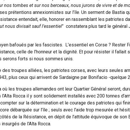
ur nos tombes et sur nos berceaux, nous jurons de vivre et de mo
 ses prétentions annexionnistes sur l’île. Un serment de Bastia q
sistance entendait, elle, honorer en rassemblant les patriotes da
ut nous divisait sauf l’essentiel
” constatera plus tard le généra
toyen bafoués par les fascistes. L’essentiel en Corse ? Rester F
tance, celle de l’honneur et la dignité. Et pour résister il fallait s’
s serons forts si nous sommes unis.
e des troupes alliées, les patriotes corses, avec leurs seules ar
943, plus ceux qui arrivent de Sardaigne par Bonifacio -quelqu
ca où les troupes allemandes ont leur Quartier Général seront, dura
l’Alta Rocca il y sont solidement installés avec 200 tonnes d’ar
ompter sur la détermination et le courage des patriotes qui finir
ore débarquée sur l’île ; seuls avec l’aide trop mesurée et hésit
côtés de la Résistance, en dépit de l’attitude équivoque de son Et
 insurgés de l’Alta Rocca.