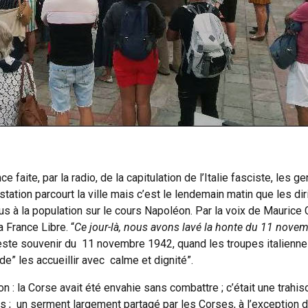
e faite, par la radio, de la capitulation de l’Italie fasciste, l
estation parcourt la ville mais c’est le lendemain matin que les 
 à la population sur le cours Napoléon. Par la voix de Maurice C
a France Libre. “
Ce jour-là, nous avons lavé la honte du 11 nove
este souvenir du 11 novembre 1942, quand les troupes italienn
e” les accueillir avec calme et dignité”.
 : la Corse avait été envahie sans combattre ; c’était une trahi
; un serment largement partagé par les Corses, à l’exception d’