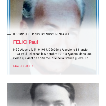
BIOGRAPHIES
RESSOURCES DOCUMENTAIRES
FELICI Paul
Né à Ajaccio le 5.10.1919. Décédé à Ajaccio le 13 janvier
1993. Paul Felici naît le 5 octobre 1919 à Ajaccio, dans une
Corse qui vient de sortir meurtrie de la Grande guerre. En
1938, à l‘âge de 19 ans, il est affligé par les revendications
Lire la suite
territoriales de Mussolini sur l’île. Aussi, est-ce pleinement
qu’il...