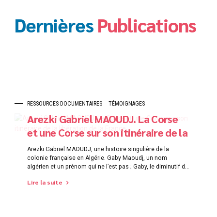
Dernières
Publications
RESSOURCES DOCUMENTAIRES
TÉMOIGNAGES
Arezki Gabriel MAOUDJ. La Corse
et une Corse sur son itinéraire de la
libération de la France.
Arezki Gabriel MAOUDJ, une histoire singulière de la
colonie française en Algérie. Gaby Maoudj, un nom
algérien et un prénom qui ne l’est pas ; Gaby, le diminutif de
Gabriel. Explication : Maoudj, parce que son père
Lire la suite
Mohamed Ben Saïd Maoudj était né lui-même Algérien ; un
orphelin pris en charge dès son plus jeune...