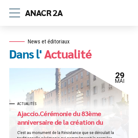
ANACR 2A
News et éditoriaux
Dans l'
Actualité
29
MAI
ACTUALITÉS
Ajaccio.Cérémonie du 83ème
anniversaire de la création du
C.N.R.
C’est au monument de la Résistance que se déroulait la