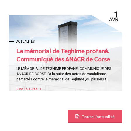
1
AVR
ACTUALITÉS
Le mémorial de Teghime profané.
Communiqué des ANACR de Corse
LE MÉMORIAL DE TEGHIME PROFANÉ. COMMUNIQUÉ DES
ANACR DE CORSE. “A la suite des actes de vandalisme
perpétrés contre le mémorial de Teghime ,où plusieurs
tables de lecture et une plaque commémorative ont été
Lire la suite
délibérément dégradées, l’ANACR2B et l’ANACR2A
condamnent avec la plus grande fermeté cet acte
inqualifiable. Profaner le mémorial de Teghime c’est
porter...
Toute l'actualité