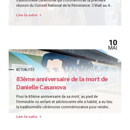
traditionnelle cérémonie qui commémorait la première
réunion du Conseil National de la Résistance. C’était au 46
rue du Four dans Paris occupé, le 27 mai 1943. La
Lire la suite
cérémonie était présidée par Mr. Eric Jalon, le préfet de
Corse, préfet de la Corse-du-Sud. La lecture d’un...
10
MAI
ACTUALITÉS
83ème anniversaire de la mort de
Danielle Casanova
Pour le 83ème anniversaire de sa mort, au pied de
l’immeuble où enfant et adolescente elle a habité, a eu lieu
la traditionnelle cérémonie commémorative pour rendre
hommage à Danielle Casanova, née Perrini. La cérémonie a
Lire la suite
eu lieu en présence de Mr Eric Jalon, préfet de Corse et de
Corse-du-Sud, des autorités civiles et militaires,...