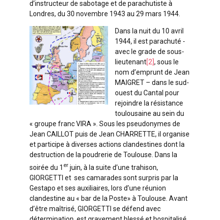
d’instructeur de sabotage et de parachutiste à
Londres, du 30 novembre 1943 au 29 mars 1944.
Dans la nuit du 10 avril
1944, il est parachuté -
avec le grade de sous-
lieutenant
[2]
, sous le
nom d’emprunt de Jean
MAIGRET – dans le sud-
ouest du Cantal pour
rejoindre la résistance
toulousaine au sein du
« groupe franc VIRA ». Sous les pseudonymes de
Jean CAILLOT puis de Jean CHARRETTE, il organise
et participe à diverses actions clandestines dont la
destruction de la poudrerie de Toulouse. Dans la
er
soirée du 1
juin, à la suite d’une trahison,
GIORGETTI et ses camarades sont surpris par la
Gestapo et ses auxiliaires, lors d’une réunion
clandestine au « bar de la Poste» à Toulouse. Avant
d’être maîtrisé, GIORGETTI se défend avec
détermination, est gravement blessé et hospitalisé