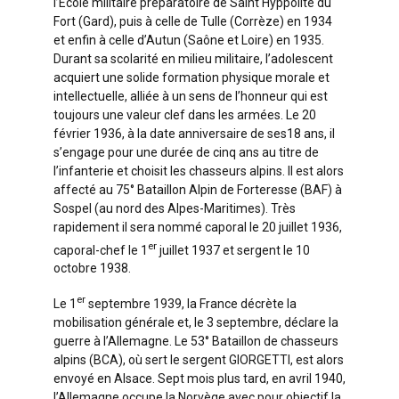
l’Ecole militaire préparatoire de Saint Hyppolite du
Fort (Gard), puis à celle de Tulle (Corrèze) en 1934
et enfin à celle d’Autun (Saône et Loire) en 1935.
Durant sa scolarité en milieu militaire, l’adolescent
acquiert une solide formation physique morale et
intellectuelle, alliée à un sens de l’honneur qui est
toujours une valeur clef dans les armées. Le 20
février 1936, à la date anniversaire de ses18 ans, il
s’engage pour une durée de cinq ans au titre de
l’infanterie et choisit les chasseurs alpins. Il est alors
affecté au 75° Bataillon Alpin de Forteresse (BAF) à
Sospel (au nord des Alpes-Maritimes). Très
rapidement il sera nommé caporal le 20 juillet 1936,
er
caporal-chef le 1
juillet 1937 et sergent le 10
octobre 1938.
er
Le 1
septembre 1939, la France décrète la
mobilisation générale et, le 3 septembre, déclare la
guerre à l’Allemagne. Le 53° Bataillon de chasseurs
alpins (BCA), où sert le sergent GIORGETTI, est alors
envoyé en Alsace. Sept mois plus tard, en avril 1940,
l’Allemagne occupe la Norvège avec pour objectif la