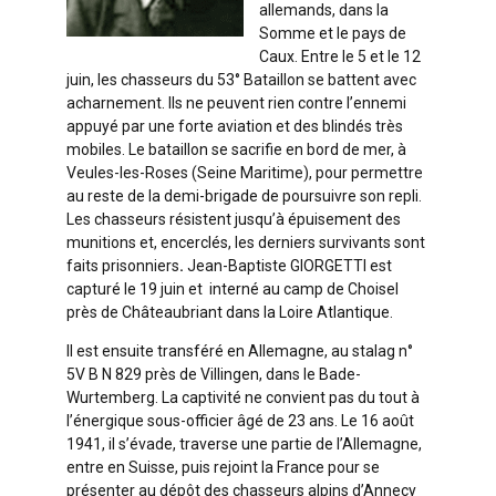
allemands, dans la
Somme et le pays de
Caux. Entre le 5 et le 12
juin, les chasseurs du 53° Bataillon se battent avec
acharnement. Ils ne peuvent rien contre l’ennemi
appuyé par une forte aviation et des blindés très
mobiles. Le bataillon se sacrifie en bord de mer, à
Veules-les-Roses (Seine Maritime), pour permettre
au reste de la demi-brigade de poursuivre son repli.
Les chasseurs résistent jusqu’à épuisement des
munitions et, encerclés, les derniers survivants sont
faits prisonniers
.
Jean-Baptiste GIORGETTI est
capturé le 19 juin et interné au camp de Choisel
près de Châteaubriant dans la Loire Atlantique.
Il est ensuite transféré en Allemagne, au stalag n°
5V B N 829 près de Villingen, dans le Bade-
Wurtemberg. La captivité ne convient pas du tout à
l’énergique sous-officier âgé de 23 ans. Le 16 août
1941, il s’évade, traverse une partie de l’Allemagne,
entre en Suisse, puis rejoint la France pour se
présenter au dépôt des chasseurs alpins d’Annecy