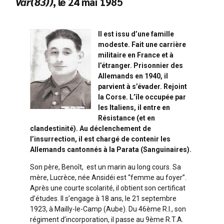
Var(83))
, le 24 mai 1985
Il est issu d’une famille
modeste. Fait une carrière
militaire en France et à
l’étranger. Prisonnier des
Allemands en 1940, il
parvient à s’évader. Rejoint
la Corse. L’île occupée par
les Italiens, il entre en
Résistance (et en
clandestinité). Au déclenchement de
l’insurrection, il est chargé de contenir les
Allemands cantonnés à la Parata (Sanguinaires).
Son père, Benoît, est un marin au long cours. Sa
mère, Lucrèce, née Ansidéi est “femme au foyer”.
Après une courte scolarité, il obtient son certificat
d’études. Il s’engage à 18 ans, le 21 septembre
1923, à Mailly-le-Camp (Aube). Du 46ème R.I., son
régiment d’incorporation, il passe au 9ème R.T.A.