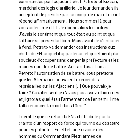
commandés par l’adjudant-chef Petreto et Bizzari,
maréchal des logis d’artillerie. Je leur demande s’ils
acceptent de prendre part au coup de main. Le chef
répond affirmativement : ‘Nous sommes là pour
vous aider’, me dit-il. Je donne alors les ordres.
J’avais le sentiment que tout était au point et que
l’affaire se présentait bien. Mais avant de s’engager
à fond, Petreto va demander des instructions aux
chefs du F.N. auquel il appartenait et qui étaient plus
soucieux d’occuper sans danger la préfecture et les
mairies que de se battre. Aussi refusa-t-on à
Petreto l’autorisation de se battre, sous prétexte
que les Allemands pouvaient exercer des
représailles sur les Ajacciens.[…] Que pouvais-je
faire ? Cavalier seul, je n’avais pas assez d’hommes
et j’ignorais quel était l’armement de l’ennemi. Il me
fallu renoncer, la mort dans l’âme.”
Il semble que ce refus du F.N. ait été dicté par la
crainte d’un rapport de force qui tourne au désastre
pour les patriotes. En effet, une dizaine des
hommes du Commandant Pietri armés de