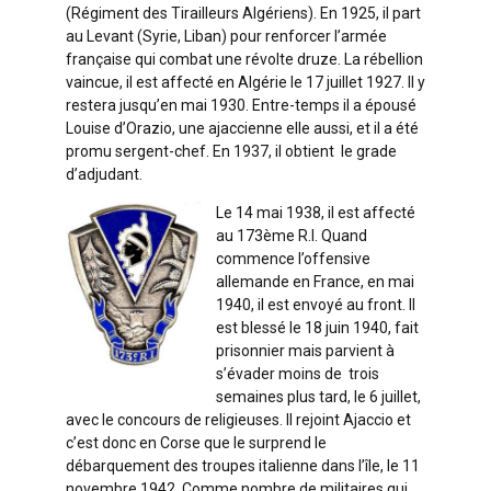
(Régiment des Tirailleurs Algériens). En 1925, il part
au Levant (Syrie, Liban) pour renforcer l’armée
française qui combat une révolte druze. La rébellion
vaincue, il est affecté en Algérie le 17 juillet 1927. Il y
restera jusqu’en mai 1930. Entre-temps il a épousé
Louise d’Orazio, une ajaccienne elle aussi, et il a été
promu sergent-chef. En 1937, il obtient le grade
d’adjudant.
Le 14 mai 1938, il est affecté
au 173ème R.I. Quand
commence l’offensive
allemande en France, en mai
1940, il est envoyé au front. Il
est blessé le 18 juin 1940, fait
prisonnier mais parvient à
s’évader moins de trois
semaines plus tard, le 6 juillet,
avec le concours de religieuses. Il rejoint Ajaccio et
c’est donc en Corse que le surprend le
débarquement des troupes italienne dans l’île, le 11
novembre 1942. Comme nombre de militaires qui