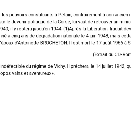
te les pouvoirs constituants à Pétain, contrairement à son ancien
 sur le devenir politique de la Corse, lui vaut de retrouver un min
 il y restera jusqu’en 1944. (1)Après la Libération, traduit dev
mné à cinq ans de dégradation nationale le 4 juin 1948, mais cett
ait l’époux d’Antoinette BROCHETON. Il est mort le 17 août 1966 à 
(Extrait du CD-Ro
n indéfectible du régime de Vichy. Il prêchera, le 14 juillet 1942,
ropos vains et aventureux»,