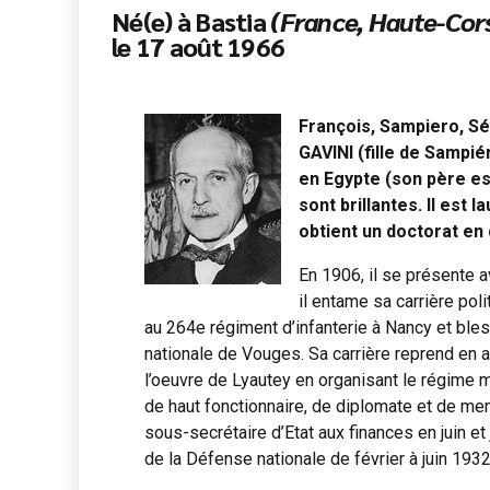
Né(e) à Bastia
(France, Haute-Cor
le 17 août 1966
François, Sampiero, Séb
GAVINI (fille de Sampié
en Egypte (son père es
sont brillantes. Il est
obtient un doctorat en 
En 1906, il se présente a
il entame sa carrière po
au 264e régiment d’infanterie à Nancy et bles
nationale de Vouges. Sa carrière reprend en a
l’oeuvre de Lyautey en organisant le régime m
de haut fonctionnaire, de diplomate et de mem
sous-secrétaire d’Etat aux finances en juin e
de la Défense nationale de février à juin 1932