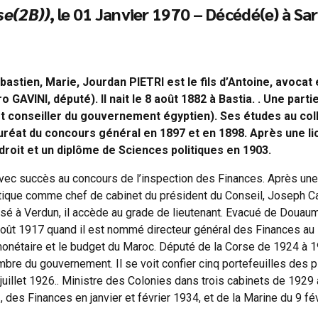
se(2B))
, le 01 Janvier 1970 – Décédé(e) à S
astien, Marie, Jourdan PIETRI est le fils d’Antoine, avocat 
ro GAVINI, député). Il nait le 8 août 1882 à Bastia. . Une par
t conseiller du gouvernement égyptien). Ses études au coll
 lauréat du concours général en 1897 et en 1898. Après une l
droit et un diplôme de Sciences politiques en 1903.
vec succès au concours de l’inspection des Finances. Après une m
litique comme chef de cabinet du président du Conseil, Joseph 
sé à Verdun, il accède au grade de lieutenant. Evacué de Douaumo
oût 1917 quand il est nommé directeur général des Finances au M
onétaire et le budget du Maroc. Député de la Corse de 1924 à 1942
bre du gouvernement. Il se voit confier cinq portefeuilles des pl
t juillet 1926.. Ministre des Colonies dans trois cabinets de 192
, des Finances en janvier et février 1934, et de la Marine du 9 fé