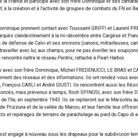
e la France et participe avec son frère Dominique et ses camar
la création et à l’activité de groupes de combats du FN en Balag
 Dominique prennent contact avec Toussaint GRIFFI et Laurent 
barqués clandestinement à la mi-décembre entre Cargèse et Pian
fs de défense de Calvi et ses environs (canons, mitrailleuses, c
travailler avec lui, aux champs, pour ne pas éveiller les soupçons 
 rencontre naîtra le réseau
Perdrix,
rattaché à Pearl Harbor.
usse avec son frère Dominique, Michel FREDENUCCI, LE BRAS et C
pement des réseaux et des informations. Ils ont rendez-vous av
rançois CARLI et André GIUSTI. Ils rencontrent aussi les Résist
oncés, mais prévenus à temps, Roch SPINOSI, avec son frère Dom
de l’île, en septembre 1943. Ils se replieront sur le Marsolinu au l
rizzuna et de la vallée du Manso, et leur famille leur offriront 
tacts et repérages de terrains de parachutage au pied du Capo di 
 est engagé à nouveau sous les drapeaux pour la subdivision terr