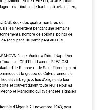
ades, Antoine Pierre PERETTI, Jean Baptiste
ne : distribution de tracts anti pétainistes,
PREZIOSI, deux des quatre membres de
a. Ils les hébergent pendant une semaine
antonnements, nombre de soldats, points de
de l’occupant. Ils participent aussi au
ASANOVA, à une réunion à l’hôtel Napoléon
ec Toussaint GRIFFI et Laurent PREZIOSI
ants d’Ile Rousse et de Saint Florent, parmi
inique et le groupe de Calvi, prennent le
ieu dit «Erbaghju », lieu d’origine de leur
gîte et couvert durant toute leur séjour au
a Vegno et Marsolino qui avaient été signalés
itoriale d’Alger le 21 novembre 1943, pour