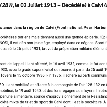
(2B))
, le 02 Juillet 1913 – Décédé(e) à Calvi
(
tance dans la région de Calvi (Front national, Pearl Harbor
riétaires terriens mais tiennent aussi une grande épicerie, l’Ep
OSI, il est dès son jeune âge, employé dans ce négoce. Sportif a
 classé le 26 juillet 1931, brevet de préparation militaire élément
ent de l’appel. Il est affecté, le 16 avril 1932, comme le fut son 
il 1933, avec le grade caporal-chef de réserve à partir du 25 août 
foyers le 15 octobre 1936. Fin 1936, il adhère au parti communi
939, il est mobilisé et affecté à la compagnie de l’air 128-132 
démobilisé, le 19 août 1940, et dès lors regagne ses foyers. Il re
de pénurie alimentaire, source d’approvisionnement de la Résis
ciété mixte de tir et de sport de Calvi dont il est le secrétaire. A l