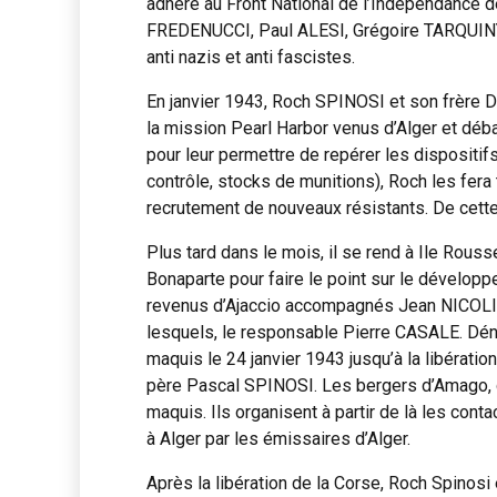
adhère au Front National de l’Indépendance d
FREDENUCCI, Paul ALESI, Grégoire TARQUINY, à 
anti nazis et anti fascistes.
En janvier 1943, Roch SPINOSI et son frère
la mission Pearl Harbor venus d’Alger et dé
pour leur permettre de repérer les dispositi
contrôle, stocks de munitions), Roch les fera 
recrutement de nouveaux résistants. De cette
Plus tard dans le mois, il se rend à Ile Ro
Bonaparte pour faire le point sur le dévelop
revenus d’Ajaccio accompagnés Jean NICOLI, F
lesquels, le responsable Pierre CASALE. Dén
maquis le 24 janvier 1943 jusqu’à la libération 
père Pascal SPINOSI. Les bergers d’Amago, de P
maquis. Ils organisent à partir de là les con
à Alger par les émissaires d’Alger.
Après la libération de la Corse, Roch Spinosi