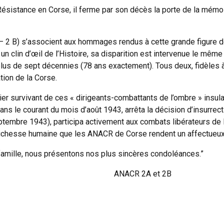
 Résistance en Corse, il ferme par son décès la porte de la mém
 2 B) s’associent aux hommages rendus à cette grande figure de
un clin d’œil de l’Histoire, sa disparition est intervenue le mê
a plus de sept décennies (78 ans exactement). Tous deux, fidèles à 
ation de la Corse.
nier survivant de ces « dirigeants-combattants de l’ombre » insu
 dans le courant du mois d’août 1943, arrêta la décision d’insurrect
tembre 1943), participa activement aux combats libérateurs de l’î
richesse humaine que les ANACR de Corse rendent un affectueu
amille, nous présentons nos plus sincères condoléances.”
ANACR 2A et 2B