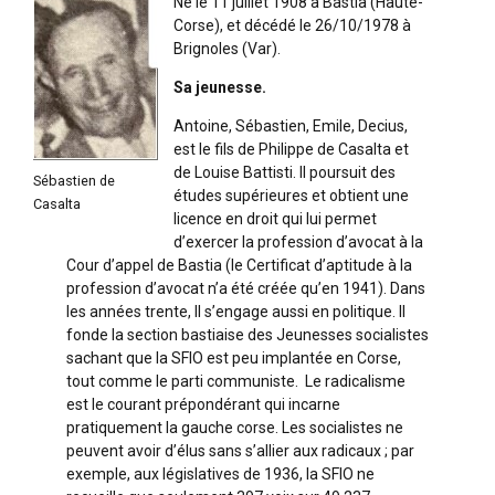
Né le 11 juillet 1908 à Bastia (Haute-
Corse), et décédé le 26/10/1978 à
Brignoles (Var).
Sa jeunesse.
Antoine, Sébastien, Emile, Decius,
est le fils de Philippe de Casalta et
de Louise Battisti. Il poursuit des
Sébastien de
études supérieures et obtient une
Casalta
licence en droit qui lui permet
d’exercer la profession d’avocat à la
Cour d’appel de Bastia (le Certificat d’aptitude à la
profession d’avocat n’a été créée qu’en 1941). Dans
les années trente, Il s’engage aussi en politique. Il
fonde la section bastiaise des Jeunesses socialistes
sachant que la SFIO est peu implantée en Corse,
tout comme le parti communiste. Le radicalisme
est le courant prépondérant qui incarne
pratiquement la gauche corse. Les socialistes ne
peuvent avoir d’élus sans s’allier aux radicaux ; par
exemple, aux législatives de 1936, la SFIO ne