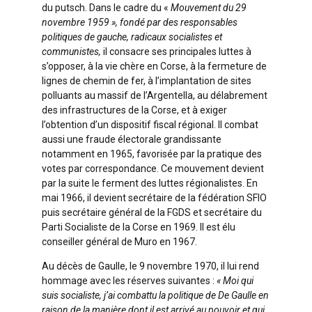
du putsch. Dans le cadre du «
Mouvement du 29
novembre 1959 », fondé par des responsables
politiques de gauche, radicaux socialistes et
communistes,
il consacre ses principales luttes à
s’opposer, à la vie chère en Corse, à la fermeture de
lignes de chemin de fer, à l’implantation de sites
polluants au massif de l’Argentella, au délabrement
des infrastructures de la Corse, et à exiger
l’obtention d’un dispositif fiscal régional. Il combat
aussi une fraude électorale grandissante
notamment en 1965, favorisée par la pratique des
votes par correspondance. Ce mouvement devient
par la suite le ferment des luttes régionalistes. En
mai 1966, il devient secrétaire de la fédération SFIO
puis secrétaire général de la FGDS et secrétaire du
Parti Socialiste de la Corse en 1969. Il est élu
conseiller général de Muro en 1967.
Au décès de Gaulle, le 9 novembre 1970, il lui rend
hommage avec les réserves suivantes :
« Moi qui
suis socialiste, j’ai combattu la politique de De Gaulle en
raison de la manière dont il est arrivé au pouvoir et qui