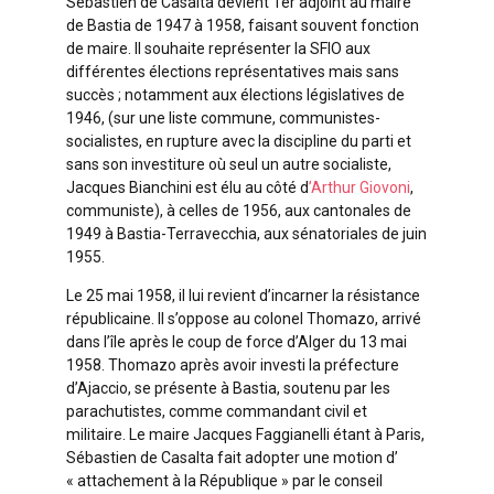
Sébastien de Casalta devient 1er adjoint au maire
de Bastia de 1947 à 1958, faisant souvent fonction
de maire. Il souhaite représenter la SFIO aux
différentes élections représentatives mais sans
succès ; notamment aux élections législatives de
1946, (sur une liste commune, communistes-
socialistes, en rupture avec la discipline du parti et
sans son investiture où seul un autre socialiste,
Jacques Bianchini est élu au côté d
’Arthur Giovoni
,
communiste), à celles de 1956, aux cantonales de
1949 à Bastia-Terravecchia, aux sénatoriales de juin
1955.
Le 25 mai 1958, il lui revient d’incarner la résistance
républicaine. Il s’oppose au colonel Thomazo, arrivé
dans l’île après le coup de force d’Alger du 13 mai
1958. Thomazo après avoir investi la préfecture
d’Ajaccio, se présente à Bastia, soutenu par les
parachutistes, comme commandant civil et
militaire. Le maire Jacques Faggianelli étant à Paris,
Sébastien de Casalta fait adopter une motion d’
« attachement à la République » par le conseil