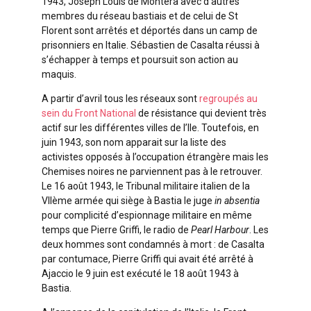
1943, Joseph Louis de Montera avec d’autres
membres du réseau bastiais et de celui de St
Florent sont arrêtés et déportés dans un camp de
prisonniers en Italie. Sébastien de Casalta réussi à
s’échapper à temps et poursuit son action au
maquis.
A partir d’avril tous les réseaux sont
regroupés au
sein du Front National
de résistance qui devient très
actif sur les différentes villes de l’Ile. Toutefois, en
juin 1943, son nom apparait sur la liste des
activistes opposés à l’occupation étrangère mais les
Chemises noires ne parviennent pas à le retrouver.
Le 16 août 1943, le Tribunal militaire italien de la
VIIème armée qui siège à Bastia le juge
in absentia
pour complicité d’espionnage militaire en même
temps que Pierre Griffi, le radio de
Pearl Harbour
. Les
deux hommes sont condamnés à mort : de Casalta
par contumace, Pierre Griffi qui avait été arrêté à
Ajaccio le 9 juin est exécuté le 18 août 1943 à
Bastia.