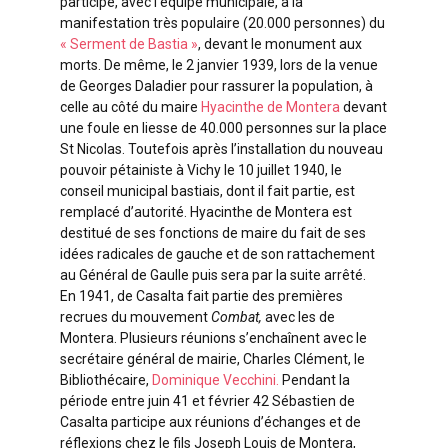
participe, avec l’équipe municipale, à la
manifestation très populaire (20.000 personnes) du
« Serment de Bastia »
, devant le monument aux
morts. De même, le 2 janvier 1939, lors de la venue
de Georges Daladier pour rassurer la population, à
celle au côté du maire
Hyacinthe de Montera
devant
une foule en liesse de 40.000 personnes sur la place
St Nicolas. Toutefois après l’installation du nouveau
pouvoir pétainiste à Vichy le 10 juillet 1940, le
conseil municipal bastiais, dont il fait partie, est
remplacé d’autorité. Hyacinthe de Montera est
destitué de ses fonctions de maire du fait de ses
idées radicales de gauche et de son rattachement
au Général de Gaulle puis sera par la suite arrêté.
En 1941, de Casalta fait partie des premières
recrues du mouvement
Combat,
avec les de
Montera. Plusieurs réunions s’enchaînent avec le
secrétaire général de mairie, Charles Clément, le
Bibliothécaire,
Dominique Vecchini.
Pendant la
période entre juin 41 et février 42 Sébastien de
Casalta participe aux réunions d’échanges et de
réflexions chez le fils Joseph Louis de Montera,