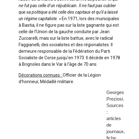
ne fut pas celle d’un républicain. Il ne faut pas oublier
que sa politique a été celle des capitaux et qu’il a laissé
un régime capitaliste. »
En 1971, lors des municipales
à Bastia, il ne figure pas sur la liste gagnante qui est
celle de l’Union de la gauche conduite par Jean
Zuccarelli, mais sur la liste battue, avec le radical
Faggianelli, des socialistes et des régionalistes. Il
demeure responsable de la Fédération du Parti
Socialiste de Corse jusqu’en 1973. Il décède en 1978
à Brignoles dans le Var à l’âge de 70 ans.
Décorations connues :
Officier de la Légion
d’honneur, Médaillé militaire.
Georges
Preziosi.
Sources
:
articles
de
journaux,
fiche