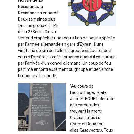
réussie de 23
Résistants, la
Résistance s’enhardit.
Deux semaines plus
tard, un groupe F.T.P.F.
de la 233ème Cie va
tenter d’empêcher une réquisition de bovins opérée
par l’armée allemande en gare d’Eyrein, à une
vingtaine de km de Tulle. Le groupe est au rendez-
vous à l’arrière du café Farnerias quand il est surpris
par l’arrivée d’un convoi allemand. Un coup de feu
part malencontreusement du groupe et déclenche
la riposte allemande.
“Au cours de
l’accrochage, relate
Jean ELEOUET, deux de
nos camarades
trouvent la mort :
Graziani alias
Le
Corse
et Roudeau
alias
Rase-mottes
. Tous