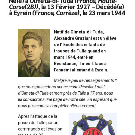
Né(e) à Olmeta-di-Tuda
(France, Haute-
Corse(2B))
, le 13 Février 1927 – Décédé(e)
à Eyrein
(France, Corrèze)
, le 23 mars 1944
Natif de Olmeta-di-Tuda,
Alexandre Graziani est un élève
de l’ Ecole des enfants de
troupes de Tulle quand en
mars 1944, entré en
Résistance, il meurt face à
l’ennemi allemand à Eyrein.
Malgré le peu de renseignements *
que nous possédons sur ce jeune Résistant natif
d’Olmeta-di-Tuda et mort près de Tulle à 17 ans, nous
lui consacrons une page de notre site. En espérant que
nous puissions la compléter ultérieurement.
Après l’attaque de la
prison de Tulle par un
commando et l’évasion