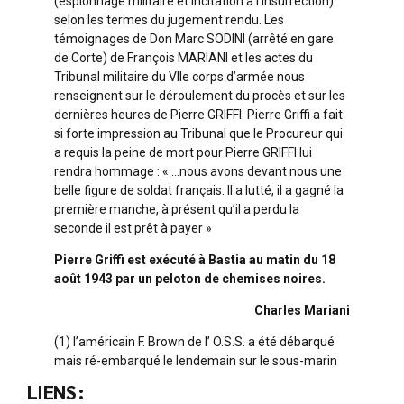
(espionnage militaire et incitation à l’insurrection)
selon les termes du jugement rendu. Les
témoignages de Don Marc SODINI (arrêté en gare
de Corte) de François MARIANI et les actes du
Tribunal militaire du VIIe corps d’armée nous
renseignent sur le déroulement du procès et sur les
dernières heures de Pierre GRIFFI. Pierre Griffi a fait
si forte impression au Tribunal que le Procureur qui
a requis la peine de mort pour Pierre GRIFFI lui
rendra hommage : « …nous avons devant nous une
belle figure de soldat français. Il a lutté, il a gagné la
première manche, à présent qu’il a perdu la
seconde il est prêt à payer »
Pierre Griffi est exécuté à Bastia au matin du 18
août 1943 par un peloton de chemises noires.
Charles Mariani
(1) l’américain F. Brown de l’ O.S.S. a été débarqué
mais ré-embarqué le lendemain sur le sous-marin
LIENS :