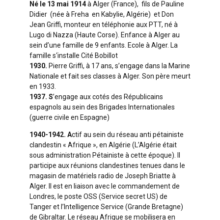
Né le 13 mai 1914
à Alger (France), fils de Pauline
Didier (née à Freha en Kabylie, Algérie) et Don
Jean Griffi, monteur en téléphonie aux PTT, né à
Lugo di Nazza (Haute Corse). Enfance à Alger au
sein d’une famille de 9 enfants. Ecole à Alger. La
famille s‘installe Cité Bobillot
1930.
Pierre Griffi, à 17 ans, s’engage dans la Marine
Nationale et fait ses classes à Alger. Son père meurt
en 1933.
1937. S
’engage aux cotés des Républicains
espagnols au sein des Brigades Internationales
(guerre civile en Espagne)
1940-1942. A
ctif au sein du réseau anti pétainiste
clandestin « Afrique », en Algérie (L’Algérie était
sous administration Pétainiste à cette époque). Il
participe aux réunions clandestines tenues dans le
magasin de matériels radio de Joseph Briatte à
Alger. Il est en liaison avec le commandement de
Londres, le poste OSS (Service secret US) de
Tanger et l’Intelligence Service (Grande Bretagne)
de Gibraltar. Le réseau Afrique se mobilisera en