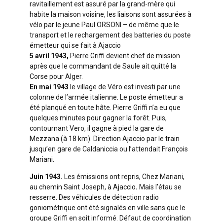
ravitaillement est assuré par la grand-mère qui
habite la maison voisine, les liaisons sont assurées à
vélo par le jeune Paul ORSONI – de même que le
transport et le rechargement des batteries du poste
émetteur qui se fait à Ajaccio
5 avril 1943,
Pierre Griffi devient chef de mission
après que le commandant de Saule ait quitté la
Corse pour Alger.
En mai 1943
le village de Véro est investi
par une
colonne de l’armée italienne. Le poste émetteur a
été planqué en toute hâte. Pierre Griffi n’a eu que
quelques minutes pour gagner la forêt. Puis,
contournant Vero, il gagne à pied la gare de
Mezzana (à 18 km). Direction Ajaccio par le train
jusqu’en gare de Caldaniccia ou l’attendait François
Mariani.
Juin 1943.
Les émissions ont repris, Chez Mariani,
au chemin Saint Joseph, à Ajaccio
.
Mais l’étau se
resserre. Des véhicules de détection radio
goniométrique ont été
signalés en ville sans que le
groupe Griffi en soit informé. Défaut de coordination