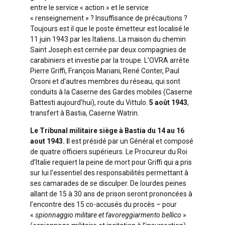
entre le service « action » et le service
« renseignement » ? Insuffisance de précautions ?
Toujours est il que le poste émetteur est localisé le
11 juin 1943 par les Italiens
.
La maison du chemin
Saint Joseph est cernée par deux compagnies de
carabiniers et investie par la troupe. L’OVRA arrête
Pierre Griffi, François Mariani, René Conter, Paul
Orsoni et d’autres membres du réseau, qui sont
conduits à la Caserne des Gardes mobiles (Caserne
Battesti aujourd’hui), route du Vittulo.
5 août 1943
,
transfert à Bastia, Caserne Watrin.
Le Tribunal militaire siège à Bastia du 14 au 16
aout 1943. I
l est présidé par un Général et composé
de quatre officiers supérieurs. Le Procureur du Roi
d’Italie requiert la peine de mort pour Griffi qui a pris
sur lui l’essentiel des responsabilités permettant à
ses camarades de se disculper. De lourdes peines
allant de 15 à 30 ans de prison seront prononcées à
l’encontre des 15 co-accusés du procès – pour
«
spionnaggio militare et favoreggiarmento bellico
»