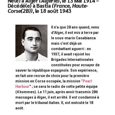
Né(e) à Alger
(Algérie)
, le 13 Mai 1914 –
Décédé(e) à Bastia
(France, Haute-
Corse(2B))
, le 18 août 1943
Il n’a que 28 ans quand, venu
d’Alger, il est mis à terre par
le sous-marin Casabianca
mais c’est déjà un
combattant aguerri : en
1937, il avait rejoint les
Brigades Internationales
constituées pour essayer de
sauver la république espagnole. Son expérience,
en fait une recrue de choix pour la première
mission en Corse occupée, la mission
“Pearl
Harbour
” ; ce sera le radio de cette petite équipe
(4 hommes). Le 11 juin, après avoir transmis 286
massages à Alger, il est arrêté. Il est condamné à
mort par le tribunal italien. Il, est exécuté le 18
août.