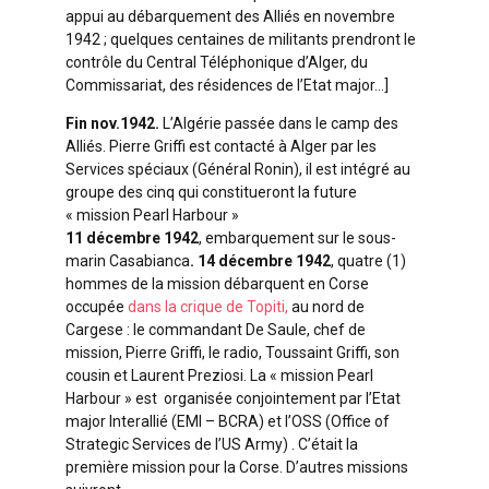
appui au débarquement des Alliés en novembre
1942 ; quelques centaines de militants prendront le
contrôle du Central Téléphonique d’Alger, du
Commissariat, des résidences de l’Etat major…]
Fin nov.1942.
L’Algérie passée dans le camp des
Alliés. Pierre Griffi est
contacté à Alger par les
Services spéciaux (Général Ronin), il est intégré au
groupe
des cinq qui constitueront la future
« mission Pearl Harbour »
11 décembre 1942
, embarquement sur le sous-
marin Casabianca
. 14 décembre 1942
, quatre (1)
hommes de la mission débarquent en Corse
occupée
dans la crique de Topiti,
au nord de
Cargese : le commandant De Saule, chef de
mission, Pierre Griffi, le radio, Toussaint Griffi, son
cousin et Laurent Preziosi. La « mission Pearl
Harbour » est organisée conjointement par l’Etat
major Interallié (EMI – BCRA) et l’OSS (Office of
Strategic Services de l’US Army) . C’était la
première mission pour la Corse. D’autres missions