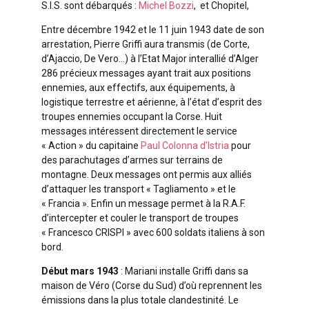
S.I.S. sont débarqués :
Michel Bozzi
, et Chopitel,
Entre décembre 1942 et le 11 juin 1943 date de son
arrestation, Pierre Griffi aura transmis (de Corte,
d’Ajaccio, De Vero…) à l’Etat Major interallié d’Alger
286 précieux messages ayant trait aux positions
ennemies, aux effectifs, aux équipements, à
logistique terrestre et aérienne, à l’état d’esprit des
troupes ennemies occupant la Corse. Huit
messages intéressent directement le service
« Action » du capitaine
Paul Colonna d’Istria
pour
des parachutages d’armes sur terrains de
montagne. Deux messages ont permis aux alliés
d’attaquer les transport « Tagliamento » et le
« Francia ». Enfin un message permet à la R.A.F.
d’intercepter et
couler le transport de troupes
« Francesco CRISPI » avec 600 soldats italiens à son
bord.
Début mars 1943
: Mariani installe Griffi dans sa
maison de Véro (Corse du Sud) d’où reprennent les
émissions dans la plus totale clandestinité. Le