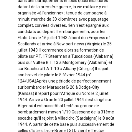
dans des baraquements en bois quasi insalubres
datant de la première guerre, la vie militaire y est
organisée «à l’ancienne» : tenue de campagne à
minuit, marche de 30 kilomètres avec paquetage
complet, corvées diverses, rien n’est épargné aux
candidats au départ. Il embarque enfin, pour les
Etats-Unis le 16 juillet 1943 à bord du «Empress of
Scotland» et arrive à New port news (Virginie) le 25
juillet 1943. Il commence alors sa formation de
pilote sur P.T. 17 Stearman à Tuscaloosa (Alabama)
puis sur Vultee B.T. 13 à Montgomery (Alabama) et
sur Beachcraft A.T. 10 à Albany (Géorgie).Il reçoit
son brevet de pilote le 8 février 1944 (n°
124/USA)Après une période de perfectionnement
sur bombardier Marauder B 26 à Dodge-City
(Kansas) il repart pour l’Afrique du Nord le 2 juillet
1944. Arrivé à Oran le 20 juillet 1944 il est dirigé sur
Alger où il est aussitôt affecté au groupe de
bombardement moyen 1/19 Gascogne de la 31ème
escadre qu’il rejoint à Villacidro (Sardaigne) le 8 août
1944. A partir de cette base puis successivement de
celles d’Istres, Lyon-Bron et St Dizier il effectue