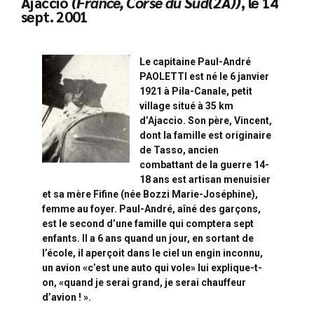
Ajaccio
(France, Corse du Sud(2A))
, le 14
sept. 2001
Le capitaine Paul-André
PAOLETTI est né le 6 janvier
1921 à Pila-Canale, petit
village situé à 35 km
d’Ajaccio. Son père, Vincent,
dont la famille est originaire
de Tasso, ancien
combattant de la guerre 14-
18 ans est artisan menuisier
et sa mère Fifine (née Bozzi Marie-Joséphine),
femme au foyer. Paul-André, aîné des garçons,
est le second d’une famille qui comptera sept
enfants. Il a 6 ans quand un jour, en sortant de
l’école, il aperçoit dans le ciel un engin inconnu,
un avion «c’est une auto qui vole» lui explique-t-
on, «quand je serai grand, je serai chauffeur
d’avion ! ».