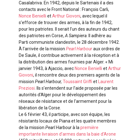
Casalabriva. En 1942, depuis le Sartenais il a des
contacts avec le Front National : François Carli,
Nonce Benielli
et
Arthur Giovoni
, avec lequel il
s’efforce de trouver des armes, à la fin de 1942,
pour les patriotes. Il serait l’un des auteurs du chant
des patriotes en Corse,
A Sampiera
. Il adhère au
Parti communiste clandestin, le 28 décembre 1942.
À l’arrivée de la mission
Pearl Harbour
aux ordres de
De Saule, il contribue activement à la réception et à
la distribution des armes fournies par Alger. « Mi
janvier 1943, à Ajaccio, avec
Nonce Benielli
et
Arthur
Giovoni
, il rencontre deux des premiers agents de la
mission
Pearl Harbour,
Toussaint Griffi
et
Laurent
Preziosi
. Ils s’entendent sur l’aide proposée par les
autorités d’Alger pour le développement des
réseaux de résistance et de l’armement pour la
libération de la Corse.
Le 6 février 43, il participe, avec son équipe, les
résistants locaux de Piana et les quatre membres
de la mission
Pearl Harbour
à la
première
importante livraison d’armes dans la baie d’Arone