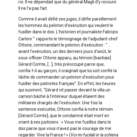
roi. Il ne dépendait que du général Magli d’y recourir.
Il ne l’a pas fait.
Comme il avait défié ses juges, il défie pareillement
les hommes du peloton d’exécution qui veulent le
fusiller dans le dos. L’historien et journaliste Fabrizio
4
Carloni
rapporte le témoignage de l’adjudant-chef
Ottone, commandant le peloton d’exécution : “…
avant l’exécution, un des derniers jours d’août, le
sous-officier Ottone apparu, au témoin [bastiais]
Gérard Comte, […], très préoccupé parce que,
confia-t-il au garçon, il craignait que lui soit confié la
tâche de commander un peloton d’exécution pour
fusiller des patriotes français”. En effet, les heures
qui suivirent, “Gérard vit passer devant la villa un
camion bâché à l’intérieur duquel étaient des
militaires chargés de l’exécution. Une fois la
sentence exécutée, Ottone confia à notre témoin
[Gérard Comte], que le condamné était mort en
criant à ses justiciers : « Vous me fusillez dans le
dos parce que vous n’avez pas le courage de me
regarder. Vive la France ! » (
Voi mi fucilati in la schiena