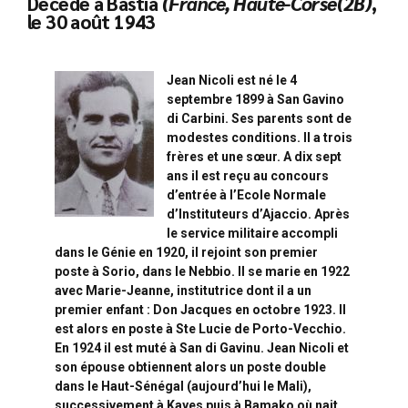
Décédé à Bastia
(France, Haute-Corse(2B)
,
le 30 août 1943
Jean Nicoli est né le 4
septembre 1899 à San Gavino
di Carbini. Ses parents sont de
modestes conditions. Il a trois
frères et une sœur. A dix sept
ans il est reçu au concours
d’entrée à l’Ecole Normale
d’Instituteurs d’Ajaccio. Après
le service militaire accompli
dans le Génie en 1920, il rejoint son premier
poste à Sorio, dans le Nebbio. Il se marie en 1922
avec Marie-Jeanne, institutrice dont il a un
premier enfant : Don Jacques en octobre 1923. Il
est alors en poste à Ste Lucie de Porto-Vecchio.
En 1924 il est muté à San di Gavinu. Jean Nicoli et
son épouse obtiennent alors un poste double
dans le Haut-Sénégal (aujourd’hui le Mali),
successivement à Kayes puis à Bamako où nait