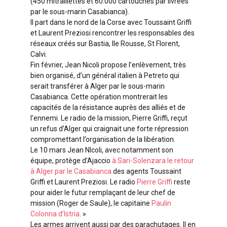
(450 mitraillettes et 60.000 cartouches par livrées
par le sous-marin Casabianca).
Il part dans le nord de la Corse avec Toussaint Griffi
et Laurent Preziosi rencontrer les responsables des
réseaux créés sur Bastia, Ile Rousse, St Florent,
Calvi.
Fin février, Jean Nicoli propose l’enlèvement, très
bien organisé, d’un général italien à Petreto qui
serait transférer à Alger par le sous-marin
Casabianca. Cette opération montrerait les
capacités de la résistance auprès des alliés et de
l’ennemi. Le radio de la mission, Pierre Griffi, reçut
un refus d’Alger qui craignait une forte répression
compromettant l’organisation de la libération.
Le 10 mars Jean NIcoli, avec notamment son
équipe, protège d’Ajaccio
à Sari-Solenzara le retour
à Alger par le Casabianca
des agents Toussaint
Griffi et Laurent Preziosi. Le radio
Pierre Griffi
reste
pour aider le futur remplaçant de leur chef de
mission (Roger de Saule), le capitaine
Paulin
Colonna d’Istria
. »
Les armes arrivent aussi par des parachutages. Il en