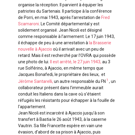
organise la réception. Il parvient à équiper les
patriotes du Sartenais. Il participe à la conférence
de Porri, en mai 1943, après l’arrestation de
Fred
Scamaroni
. Le Comité départemental y est
solidement organisé. Jean Nicoli est désigné
comme responsable à l’armement. Le 17 juin 1943,
il échappe de peu à une arrestation à
la Brasserie
nouvelle à Ajaccio
où il arrivait avec un peu de
retard. Mais il est recherché par l’OVRA qui possède
une photo de lui.
Il est arrêté, le 27 juin 1943,
au 3
rue Solférino, à Ajaccio, en même temps que
Jacques Bonafedi, le propriétaire des lieux, et
1
Jérôme Santarelli,
un autre responsable du FN
, un
collaborateur présent dans l’immeuble aurait
conduit les Italiens dans la cave où s’étaient
réfugiés les résistants pour échapper à la fouille de
l’appartement.
Jean Nicoli est incarcéré à Ajaccio jusqu’à son
transfert à Bastia le 26 août 1943, à la caserne
Vautrin. Sa fille Francette espère en vain une
évasion, d’abord de sa prison à Ajaccio, puis