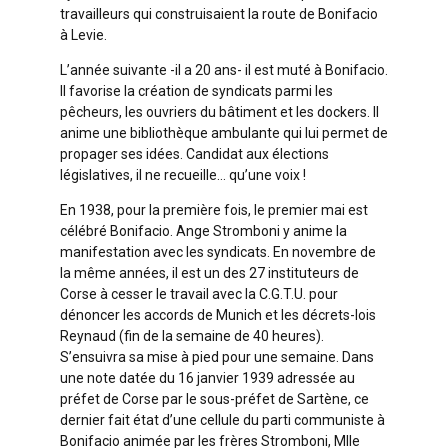
travailleurs qui construisaient la route de Bonifacio
à Levie.
L’année suivante -il a 20 ans- il est muté à Bonifacio.
Il favorise la création de syndicats parmi les
pêcheurs, les ouvriers du bâtiment et les dockers. Il
anime une bibliothèque ambulante qui lui permet de
propager ses idées. Candidat aux élections
législatives, il ne recueille… qu’une voix !
En 1938, pour la première fois, le premier mai est
célébré Bonifacio. Ange Stromboni y anime la
manifestation avec les syndicats. En novembre de
la même années, il est un des 27 instituteurs de
Corse à cesser le travail avec la C.G.T.U. pour
dénoncer les accords de Munich et les décrets-lois
Reynaud (fin de la semaine de 40 heures).
S’ensuivra sa mise à pied pour une semaine. Dans
une note datée du 16 janvier 1939 adressée au
préfet de Corse par le sous-préfet de Sartène, ce
dernier fait état d’une cellule du parti communiste à
Bonifacio animée par les frères Stromboni, Mlle