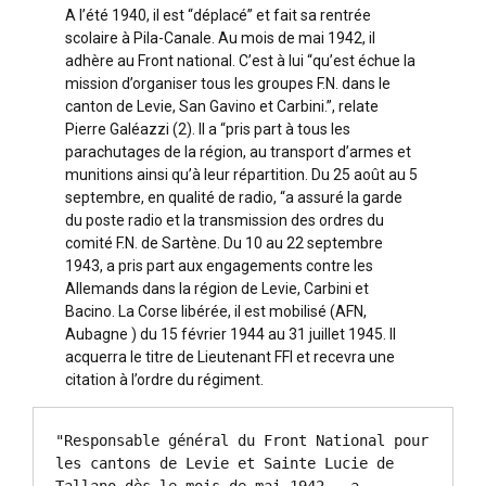
A l’été 1940, il est “déplacé” et fait sa rentrée
scolaire à Pila-Canale. Au mois de mai 1942, il
adhère au Front national. C’est à lui “qu’est échue la
mission d’organiser tous les groupes F.N. dans le
canton de Levie, San Gavino et Carbini.”, relate
Pierre Galéazzi (2). Il a “pris part à tous les
parachutages de la région, au transport d’armes et
munitions ainsi qu’à leur répartition. Du 25 août au 5
septembre, en qualité de radio, “a assuré la garde
du poste radio et la transmission des ordres du
comité F.N. de Sartène. Du 10 au 22 septembre
1943, a pris part aux engagements contre les
Allemands dans la région de Levie, Carbini et
Bacino. La Corse libérée, il est mobilisé (AFN,
Aubagne ) du 15 février 1944 au 31 juillet 1945. Il
acquerra le titre de Lieutenant FFI et recevra une
citation à l’ordre du régiment.
"Responsable général du Front National pour 
les cantons de Levie et Sainte Lucie de 
Tallano dès le mois de mai 1942., a 