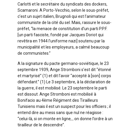
Carlotti et le secrétaire du syndicats des dockers,
Scamaroni. A Porto-Vecchio, selon le sous-préfet,
c’est un sujet italien, Brugnoli qui est l’animateur
communiste de la cité du sel. Mais, rassure le sous-
préfet, “la menace de constitution d’un parti P.P.F.
[un parti fasciste, fondé par Jacques Doriot qui
revêtira en 1944 l’uniforme nazi] soutenu par la
municipalité et les employeurs, a calmé beaucoup
de communistes.”
A la signature du pacte germano-soviétique, le 23
septembre 1939, Ange Stromboni s’est dit “étonné
et martyrisé” (1) et dit l’avoir “accepté à [son] corps
défendant.” (1) Le 3 septembre, à la déclaration de
la guerre, il est mobilisé. Le 23 septembre le parti
est dissout. Ange Stromboni est mobilisé à
Bonifacio au 4ème Régiment des Tirailleurs
Tunisiens mais il est un suspect pour les officiers ; il
entend dire au mess sans que nul ne réagisse :
“celui-là, si on monte en ligne, , on donne l’ordre à un
tirailleur de le descendre”.