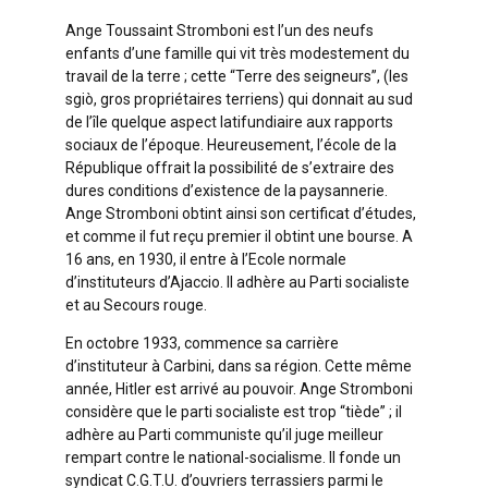
Ange Toussaint Stromboni est l’un des neufs
enfants d’une famille qui vit très modestement du
travail de la terre ; cette “Terre des seigneurs”, (les
sgiò, gros propriétaires terriens) qui donnait au sud
de l’île quelque aspect latifundiaire aux rapports
sociaux de l’époque. Heureusement, l’école de la
République offrait la possibilité de s’extraire des
dures conditions d’existence de la paysannerie.
Ange Stromboni obtint ainsi son certificat d’études,
et comme il fut reçu premier il obtint une bourse. A
16 ans, en 1930, il entre à l’Ecole normale
d’instituteurs d’Ajaccio. Il adhère au Parti socialiste
et au Secours rouge.
En octobre 1933, commence sa carrière
d’instituteur à Carbini, dans sa région. Cette même
année, Hitler est arrivé au pouvoir. Ange Stromboni
considère que le parti socialiste est trop “tiède” ; il
adhère au Parti communiste qu’il juge meilleur
rempart contre le national-socialisme. Il fonde un
syndicat C.G.T.U. d’ouvriers terrassiers parmi le