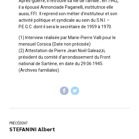
Après-guerre, il retrouve sa vie de famille ; en 1942,
il a épousé Annonciade Paganelli, institutrice elle
aussi, F.F.I. Il reprend son métier d’instituteur et son
activité politique et syndicale au sein du S.N.I. –
P.E.G.C. dont il sera le secrétaire de 1959 à 1970.
(1) Interview réalisée par Marie-Pierre Valli pour le
mensuel Corsica (Date non précisée)
(2) Attestation de Pierre Jean Noël Galeazzi,
président du comité d’arrondissement du Front
national de Sartène, en date du 29.06.1945.
(Archives familiales).
PRÉCÉDENT
STEFANINI Albert