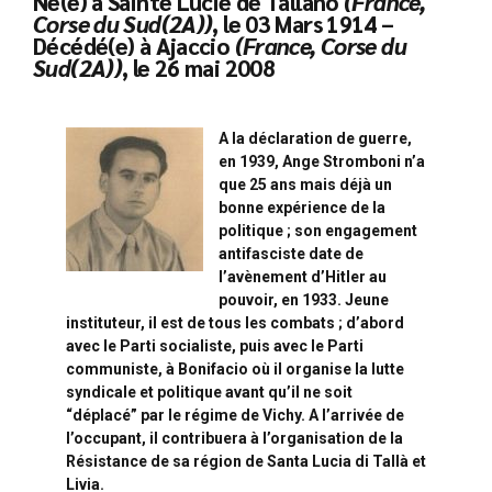
Né(e) à Sainte Lucie de Tallano
(France,
Corse du Sud(2A))
, le 03 Mars 1914 –
Décédé(e) à Ajaccio
(France, Corse du
Sud(2A))
, le 26 mai 2008
A la déclaration de guerre,
en 1939, Ange Stromboni n’a
que 25 ans mais déjà un
bonne expérience de la
politique ; son engagement
antifasciste date de
l’avènement d’Hitler au
pouvoir, en 1933. Jeune
instituteur, il est de tous les combats ; d’abord
avec le Parti socialiste, puis avec le Parti
communiste, à Bonifacio où il organise la lutte
syndicale et politique avant qu’il ne soit
“déplacé” par le régime de Vichy. A l’arrivée de
l’occupant, il contribuera à l’organisation de la
Résistance de sa région de Santa Lucia di Tallà et
Livia.