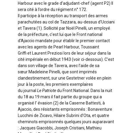
Harbour avec le grade d’adjudant-chef (agent P2) Il
sera cité à l’ordre du régiment n° 172.
Il participe à la réception au transport des armes
parachutées au col de Tazzara, au-dessus d’Ucciani
et Tavera (1). Sollicité par Noël Pinelli, un employé
de la préfecture, c’est lui que le Front national
d’Ajaccio mandate pour établir le premier contact
avec les agents de Pearl Harbour, Toussaint
Griffi et Laurent Preziosi lors de leur séjour dans la
cité impériale en début 1943 (voir ci-dessous). C’est
dans son village de Tavera, avec l’aide de sa
sœur Madeleine Pinelli, que sont imprimés
clandestinement, sur une Gestetner volée en plein
jour à la poste, les premiers exemplaires
du journal
Le Patriote
du Front National. Dans la nuit
du 18 au 19 mars il fait partie du groupe qui a
organisé l’ évasion (2) de la Caserne Battesti, à
Ajaccio, des résistants emprisonnés : Bonaventure
Lucchini de Zicavo, Hilaire Subrini d’Ota, et quatre
cheminots emprisonnés quelques jours auparavant
: Jacques Giacobbi, Joseph Cristiani, Mathieu