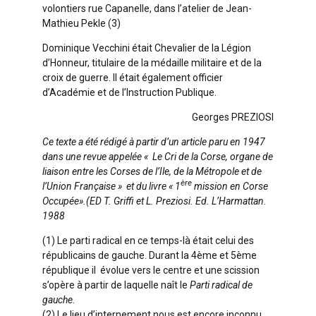
volontiers rue Capanelle, dans l’atelier de Jean-
Mathieu Pekle (3)
Dominique Vecchini était Chevalier de la Légion
d’Honneur, titulaire de la médaille militaire et de la
croix de guerre. Il était également officier
d’Académie et de l’Instruction Publique.
Georges PREZIOSI
Ce texte a été rédigé à partir d’un article paru en 1947
dans une revue appelée « Le Cri de la Corse, organe de
liaison entre les Corses de l’Ile, de la Métropole et de
ère
l’Union Française » et du livre « 1
mission en Corse
Occupée».(ED T. Griffi et L. Preziosi. Ed. L’Harmattan.
1988
(1) Le parti radical en ce temps-là était celui des
républicains de gauche. Durant la 4ème et 5ème
république il évolue vers le centre et une scission
s’opère à partir de laquelle naît le
Parti radical de
gauche
.
(2) Le lieu d’internement nous est encore inconnu.