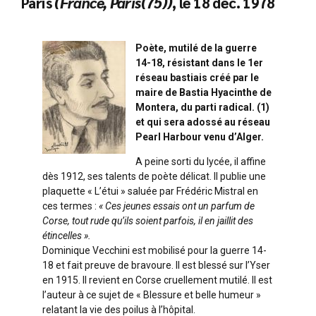
Paris
(France, Paris(75))
, le 18 déc. 1978
Poète, mutilé de la guerre
14-18, résistant dans le 1er
réseau bastiais créé par le
maire de Bastia Hyacinthe de
Montera, du parti radical. (1)
et qui sera adossé au réseau
Pearl Harbour venu d’Alger.
A peine sorti du lycée, il affine
dès 1912, ses talents de poète délicat. Il publie une
plaquette « L’étui » saluée par Frédéric Mistral en
ces termes :
« Ces jeunes essais ont un parfum de
Corse, tout rude qu’ils soient parfois, il en jaillit des
étincelles ».
Dominique Vecchini est mobilisé pour la guerre 14-
18 et fait preuve de bravoure. Il est blessé sur l’Yser
en 1915. Il revient en Corse cruellement mutilé. Il est
l’auteur à ce sujet de « Blessure et belle humeur »
relatant la vie des poilus à l’hôpital.