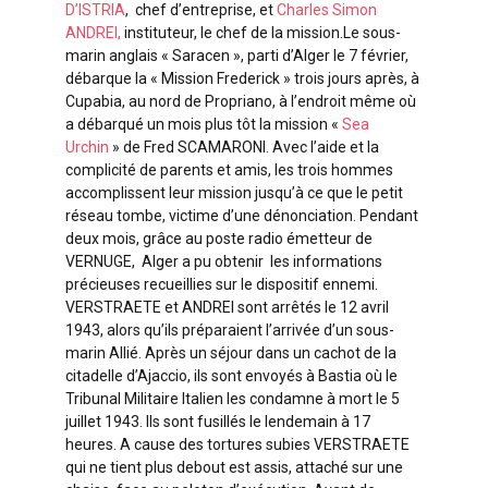
D’ISTRIA
, chef d’entreprise, et
Charles Simon
ANDREI,
instituteur, le chef de la mission.Le sous-
marin anglais « Saracen », parti d’Alger le 7 février,
débarque la « Mission Frederick » trois jours après, à
Cupabia, au nord de Propriano, à l’endroit même où
a débarqué un mois plus tôt la mission «
Sea
Urchin
» de Fred SCAMARONI. Avec l’aide et la
complicité de parents et amis, les trois hommes
accomplissent leur mission jusqu’à ce que le petit
réseau tombe, victime d’une dénonciation. Pendant
deux mois, grâce au poste radio émetteur de
VERNUGE, Alger a pu obtenir les informations
précieuses recueillies sur le dispositif ennemi.
VERSTRAETE et ANDREI sont arrêtés le 12 avril
1943, alors qu’ils préparaient l’arrivée d’un sous-
marin Allié. Après un séjour dans un cachot de la
citadelle d’Ajaccio, ils sont envoyés à Bastia où le
Tribunal Militaire Italien les condamne à mort le 5
juillet 1943. Ils sont fusillés le lendemain à 17
heures. A cause des tortures subies VERSTRAETE
qui ne tient plus debout est assis, attaché sur une