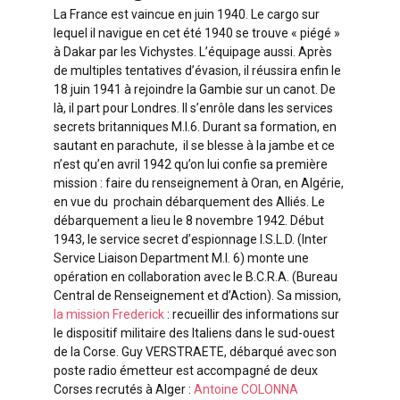
La France est vaincue en juin 1940. Le cargo sur
lequel il navigue en cet été 1940 se trouve « piégé »
à Dakar par les Vichystes. L’équipage aussi. Après
de multiples tentatives d’évasion, il réussira enfin le
18 juin 1941 à rejoindre la Gambie sur un canot. De
là, il part pour Londres. Il s’enrôle dans les services
secrets britanniques M.I.6. Durant sa formation, en
sautant en parachute, il se blesse à la jambe et ce
n’est qu’en avril 1942 qu’on lui confie sa première
mission : faire du renseignement à Oran, en Algérie,
en vue du prochain débarquement des Alliés. Le
débarquement a lieu le 8 novembre 1942. Début
1943, le service secret d’espionnage I.S.L.D. (Inter
Service Liaison Department M.I. 6) monte une
opération en collaboration avec le B.C.R.A. (Bureau
Central de Renseignement et d’Action). Sa mission,
la mission Frederick
: recueillir des informations sur
le dispositif militaire des Italiens dans le sud-ouest
de la Corse. Guy VERSTRAETE, débarqué avec son
poste radio émetteur est accompagné de deux
Corses recrutés à Alger :
Antoine COLONNA