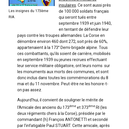
insulaires
. Ce sont aussi près
Les insignes du 173ème
de 100 000 soldats français
RIA.
qui seront tués entre
septembre 1939 et juin 1940,
en tentant de défendre leur
pays contre les troupes allemandes. La Corse en
dénombre environ 460 dont 272, soit près de 60%,
appartenaient à la 173° Demi-brigade alpine. Tous
ces combattants, qu’ils soient de carrière, mobilisés
en septembre 1939 ou jeunes recrues effectuant
leur service militaire obligatoire, ont leurs noms sur
les monuments aux morts des communes, et sont
donc inclus dans toutes les commémorations du 8
mai et du 11 novembre. Peut-être ne les honore-t-
on pas assez.
Aujourd’hui, il convient de souligner le mérite de
ème
ème
l’Amicale des anciens du 173
et 373
RI (les
deux régiments chers à la Corse), présidée par le
commandant (h) François ANTONETTI et secondé
par l’infatigable Paul STUART. Cette amicale, après