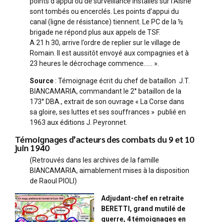
points d’appui ou de surveillance installés sur l’Aisne
sont tombés ou encerclés. Les points d’appui du
canal (ligne de résistance) tiennent. Le PC de la ½
brigade ne répond plus aux appels de TSF.
A 21 h 30, arrive l’ordre de replier sur le village de
Romain. Il est aussitôt envoyé aux compagnies et à
23 heures le décrochage commence…… ».
Source
: Témoignage écrit du chef de bataillon J.T.
BIANCAMARIA, commandant le 2° bataillon de la
173° DBA., extrait de son ouvrage « La Corse dans
sa gloire, ses luttes et ses souffrances » publié en
1963 aux éditions J. Peyronnet.
Témoignages d’acteurs des combats du 9 et 10
juin 1940
(Retrouvés dans les archives de la famille
BIANCAMARIA, aimablement mises à la disposition
de Raoul PIOLI)
Adjudant-chef en retraite
BERETTI, grand mutilé de
guerre, 4 témoignages en