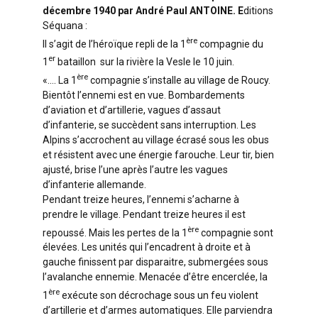
décembre 1940 par André Paul ANTOINE. E
ditions
Séquana :
ère
Il s’agit de l’héroïque repli de la 1
compagnie du
er
1
bataillon sur la rivière la Vesle le 10 juin.
ère
«…. La 1
compagnie s’installe au village de Roucy.
Bientôt l’ennemi est en vue. Bombardements
d’aviation et d’artillerie, vagues d’assaut
d’infanterie, se succèdent sans interruption. Les
Alpins s’accrochent au village écrasé sous les obus
et résistent avec une énergie farouche. Leur tir, bien
ajusté, brise l’une après l’autre les vagues
d’infanterie allemande.
Pendant treize heures, l’ennemi s’acharne à
prendre le village. Pendant treize heures il est
ère
repoussé. Mais les pertes de la 1
compagnie sont
élevées. Les unités qui l’encadrent à droite et à
gauche finissent par disparaitre, submergées sous
l’avalanche ennemie. Menacée d’être encerclée, la
ère
1
exécute son décrochage sous un feu violent
d’artillerie et d’armes automatiques. Elle parviendra