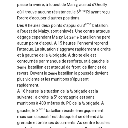
passe la rivière, à l’ouest de Maizy, au sud d’Oeuilly
ème
où il trouve aucune résistance, le 6
RI ayant reçu
l’ordre d’occuper d’autres positions.
ème
Dès 9 heures deux points d’appui du 3
bataillon,
à l’ouest de Maizy, sont enlevés. Une contre attaque
dégage cependant Maizy. Le
bataillon ne perd
2ème
aucun point d’appui. A 15 heures, l’ennemi reprend
l’attaque. La situation s’aggrave rapidement à droite
et à gauche de la ½ brigade. A droite elle est
contournée par manque de renforts, et à gauche le
bataillon est attaqué de front, de flanc et de
3ème
revers. Devant le
bataillon la poussée devient
2ème
plus violente et les munitions s’épuisent
rapidement.
A 16 heures la situation de la ½ brigade est la
suivante : à droite la 5° compagnie est sans
munitions à 400 mètres du PC de la ½ brigade. A
ème
gauche, le 3
bataillon résiste énergiquement
mais son diapositif est disloqué, il se défend à la
grenade et brûle ses documents. Au centre tous les