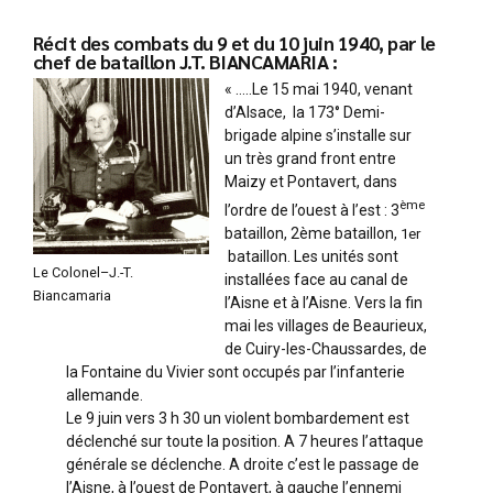
Récit des combats du 9 et du 10 juin 1940, par le
chef de bataillon J.T. BIANCAMARIA :
« …..Le 15 mai 1940, venant
d’Alsace, la 173° Demi-
brigade alpine s’installe sur
un très grand front entre
Maizy et Pontavert, dans
ème
l’ordre de l’ouest à l’est : 3
bataillon, 2ème bataillon,
1er
bataillon. Les unités sont
Le Colonel–J.-T.
installées face au canal de
Biancamaria
l’Aisne et à l’Aisne. Vers la fin
mai les villages de Beaurieux,
de Cuiry-les-Chaussardes, de
la Fontaine du Vivier sont occupés par l’infanterie
allemande.
Le 9 juin vers 3 h 30 un violent bombardement est
déclenché sur toute la position. A 7 heures l’attaque
générale se déclenche. A droite c’est le passage de
l’Aisne, à l’ouest de Pontavert, à gauche l’ennemi