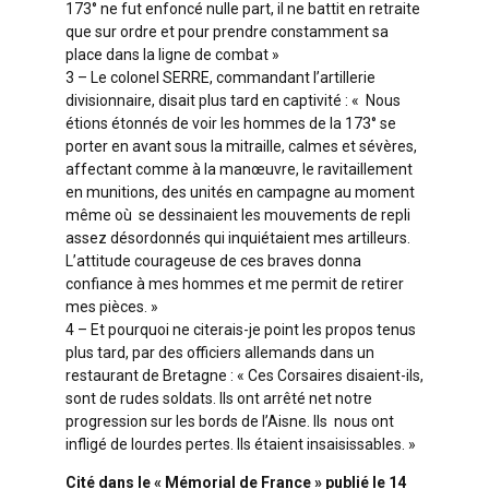
173° ne fut enfoncé nulle part, il ne battit en retraite
que sur ordre et pour prendre constamment sa
place dans la ligne de combat »
3 – Le colonel SERRE, commandant l’artillerie
divisionnaire, disait plus tard en captivité : « Nous
étions étonnés de voir les hommes de la 173° se
porter en avant sous la mitraille, calmes et sévères,
affectant comme à la manœuvre, le ravitaillement
en munitions, des unités en campagne au moment
même où se dessinaient les mouvements de repli
assez désordonnés qui inquiétaient mes artilleurs.
L’attitude courageuse de ces braves donna
confiance à mes hommes et me permit de retirer
mes pièces. »
4 – Et pourquoi ne citerais-je point les propos tenus
plus tard, par des officiers allemands dans un
restaurant de Bretagne : « Ces Corsaires disaient-ils,
sont de rudes soldats. Ils ont arrêté net notre
progression sur les bords de l’Aisne. Ils nous ont
infligé de lourdes pertes. Ils étaient insaisissables. »
Cité dans le « Mémorial de France » publié le 14