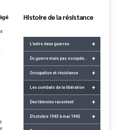
Histoire de la résistance
tégé
ls
+
L’entre deux guerres
.
+
En guerre mais pas occupée…
+
Occupation et résistance
+
Les combats de la libération
+
Des témoins racontent
+
D’octobre 1943 à mai 1945
e
t.