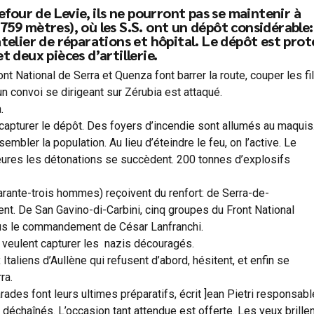
efour de Levie, ils ne pourront pas se maintenir à
759 mètres), où les S.S. ont un dépôt considérable:
telier de réparations et hôpital. Le dépôt est pro
 deux pièces d’artillerie.
t National de Serra et Quenza font barrer la route, couper les fi
un convoi se dirigeant sur Zérubia est attaqué.
.
 capturer le dépôt. Des foyers d’incendie sont allumés au maquis
mbler la population. Au lieu d’éteindre le feu, on l’active. Le
heures les détonations se succèdent. 200 tonnes d’explosifs
rante-trois hommes) reçoivent du renfort: de Serra-de-
nt. De San Gavino-di-Carbini, cinq groupes du Front National
sous le commandement de César Lanfranchi.
s veulent capturer les nazis découragés.
 Italiens d’Aullène qui refusent d’abord, hésitent, et enfin se
ra.
des font leurs ultimes préparatifs, écrit ]ean Pietri responsabl
déchaînés. L’occasion tant attendue est offerte. Les yeux brillen