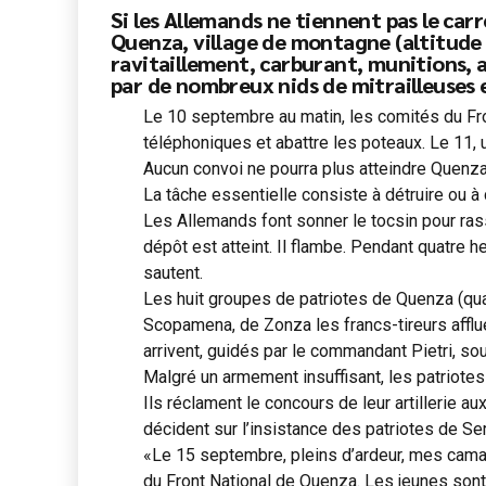
Si les Allemands ne tiennent pas le carr
Quenza, village de montagne (altitude 
ravitaillement, carburant, munitions, a
par de nombreux nids de mitrailleuses et
Le 10 septembre au matin, les comités du Fron
téléphoniques et abattre les poteaux. Le 11, 
Aucun convoi ne pourra plus atteindre Quenza
La tâche essentielle consiste à détruire ou à
Les Allemands font sonner le tocsin pour rasse
dépôt est atteint. Il flambe. Pendant quatre 
sautent.
Les huit groupes de patriotes de Quenza (qua
Scopamena, de Zonza les francs-tireurs afflue
arrivent, guidés par le commandant Pietri, 
Malgré un armement insuffisant, les patriote
Ils réclament le concours de leur artillerie aux
décident sur l’insistance des patriotes de Ser
«Le 15 septembre, pleins d’ardeur, mes camara
du Front National de Quenza. Les jeunes sont 