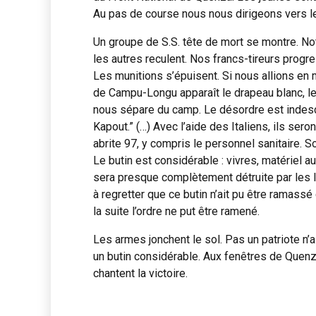
Au pas de course nous nous dirigeons vers le 
Un groupe de S.S. tête de mort se montre. Not
les autres reculent. Nos francs-tireurs progre
Les munitions s’épuisent. Si nous allions en 
de Campu-Longu apparaît le drapeau blanc, le
nous sépare du camp. Le désordre est indescrip
Kapout.” (…) Avec l’aide des Italiens, ils s
abrite 97, y compris le personnel sanitaire. So
Le butin est considérable : vivres, matériel 
sera presque complètement détruite par les It
à regretter que ce butin n’ait pu être ramassé
la suite l’ordre ne put être ramené.
Les armes jonchent le sol. Pas un patriote n’a
un butin considérable. Aux fenêtres de Quenz
chantent la victoire.