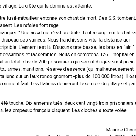
village. La crête qui le domine est atteinte.
re fusil-mitrailleur entonne son chant de mort. Des S.S. tombent,
ssent. Les rafales font rage.
manquer ? Une accalmie s’est produite. Tout à coup, sur le châte
 drapeau des vaincus. Nous franchissons vite la distance qui
tible. L’ennemi est là. D’aucuns tête basse, les bras en l’air :”
eront désarmés et rassemblés. Nous en comptons 126. L’hôpital en
it au total plus de 200 prisonniers qui seront dirigés sur Ajaccio.
auto;, armes, munitions, réserve d’essence (qui malheureusement
aliens sur un faux renseignement -plus de 100 000 litres). Il es
 comme il faut. Les Italiens donneront l’exemple du pillage et par
 été touché. Dix ennemis tués, deux cent vingt-trois prisonniers 
a, les drapeaux français claquent. Les cloches à toute volée
Maurice Chour