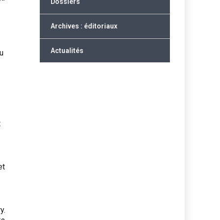
Dossiers
Archives : éditoriaux
Actualités
au
t
et
y.