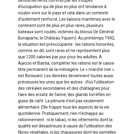
détournements commis par les troupes
d’occupation qui de plus en plus ont tendance à
vouloir vivre sur le pays et cela dans un contexte
d’isolement renforcé. Les liaisons maritimes avec le
continent sont de plus en plus rares, plusieurs
bateaux sont coulés, victimes du blocus (le Général
Bonaparte, le Château Yquem). Au printemps 1942,
la situation est préoccupante : les rations honorées,
comme on dit, sont rares et ne représentent plus
que 1200 calories par jour pour les adultes. A
Ajaccio et Bastia, compléter les rations est le casse-
tête permanent de la ménagère. Le « marché noir »
est florissant. Les denrées deviennent toutes aussi
précieuses les unes que les autres : d’où l’utilisation
des céréales secondaires et des châtaignes pour
faire des ersatz de farine, des glands torréfiés en
guise de café. La pénurie n’est pas seulement
alimentaire. Elle frappe tous les aspects de la vie
quotidienne. Pratiquement, rien n’échappe au
rationnement : ni le tabac, ni les vêtements dont la
qualité est désastreuse à cause de l’utilisation des
fibres végétales, ni les chaussures dont les semelles