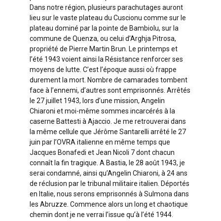
Dans notre région, plusieurs parachutages auront
lieu sur le vaste plateau du Cuscionu comme sur le
plateau dominé par la pointe de Bambiolu, sur la
commune de Quenza, ou celui d’Arghja Pitrosa,
propriété de Pierre Martin Brun. Le printemps et
l’été 1943 voient ainsi la Résistance renforcer ses
moyens de lutte. C’est l’époque aussi où frappe
durement la mort. Nombre de camarades tombent
face à l’ennemi, d’autres sont emprisonnés. Arrêtés
le 27 juillet 1943, lors d’une mission, Angelin
Chiaroni et moi-même sommes incarcérés à la
caserne Battesti à Ajaccio. Je me retrouverai dans
la même cellule que Jérôme Santarelli arrêté le 27
juin par l’OVRA italienne en même temps que
Jacques Bonafedi et Jean Nicoli 7 dont chacun
connaît la fin tragique. A Bastia, le 28 août 1943, je
serai condamné, ainsi qu’Angelin Chiaroni, à 24 ans
de réclusion par le tribunal militaire italien. Déportés
en Italie, nous serons emprisonnés à Sulmona dans
les Abruzze. Commence alors un long et chaotique
chemin dont je ne verrai l’issue qu’à l’été 1944.