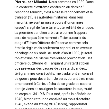
Pierre Jean Milanini
: Nous sommes en 1939. Dans
un contexte d’extrême confusion où domine ”
l’esprit de Munich”, c’est à dire le renoncement et la
trahison (1), les autorités militaires, dans leur
majorité, ne sont jamais à cours d’ignominies
lorsqu’il s’agit de faire taire toute velléité de critique.
La première sanction arbitraire qui me frappera
sera de ne pas être nommé officier au sortir du
stage d’Elèves Officiers de Réserve comme cela
était la règle mais seulement caporal et ce avec un
décalage de six mois. Au mois d’août 1939, je serai
l’objet d’une deuxième très lourde provocation. Des
officiers du 28ème RTT arguant un retard et bien
que prévenus des causes de ce retard par deux
télégrammes consécutifs, me traduiront en conseil
de guerre pour désertion. Je serai, durant trois mois,
emprisonné à Corte, déchu de ce grade de caporal
dont je viens de souligner le caractère inique, muté
de corps au 341 RIA. Plus tard, après la débâcle de
1940, à mon retour de captivité au mois d’octobre
1940, évadé du stalag VI H (Déren), j’apprendrai