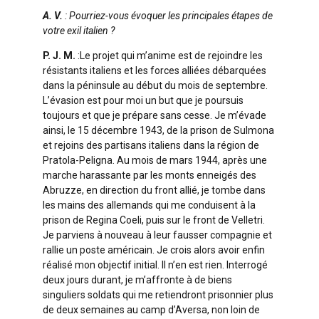
A. V.
: Pourriez-vous évoquer les principales étapes de
votre exil italien ?
P. J. M.
:Le projet qui m’anime est de rejoindre les
résistants italiens et les forces alliées débarquées
dans la péninsule au début du mois de septembre.
L’évasion est pour moi un but que je poursuis
toujours et que je prépare sans cesse. Je m’évade
ainsi, le 15 décembre 1943, de la prison de Sulmona
et rejoins des partisans italiens dans la région de
Pratola-Peligna. Au mois de mars 1944, après une
marche harassante par les monts enneigés des
Abruzze, en direction du front allié, je tombe dans
les mains des allemands qui me conduisent à la
prison de Regina Coeli, puis sur le front de Velletri.
Je parviens à nouveau à leur fausser compagnie et
rallie un poste américain. Je crois alors avoir enfin
réalisé mon objectif initial. Il n’en est rien. Interrogé
deux jours durant, je m’affronte à de biens
singuliers soldats qui me retiendront prisonnier plus
de deux semaines au camp d’Aversa, non loin de