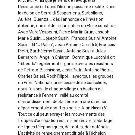
P. J. M.
: Ainsi que je viens de l’évoquer la
Résistance est dans l’île une puissante réalité. Dans
la région de Serra di Scopamena, Sorbollano,
Aulène, Quenza,… dès l’annonce de l’invasion
italienne, une solide organisation du FN se constitue.
Avec Marc Vesperini, Pierre Martin Brun, Joseph
Marie Susini, Joseph Susini, François Susini, Antoine
Susini dit “U Palcu”, Jean Antoine Comiti 5, François
Pietri, Barthélémy Susini, Antoine Susini, Jules
Bernardini, Angelin Chiaroni, Dominique Lucchini dit
“Ribeddu”, également organisé avec les résistants
de Petreto-Bicchisano, Jean Pietri, Antoine Pietri…
Charles Balesi, Roch Filippi,… avec tous les groupes
du Front National qui ne cesse de se consolider,
nous faisons de chaque village un bastion de
résistance à l’ennemi, relié au comité
d’arrondissement de Sartène et à une direction
départementale dont fera partie Jean Nicoli (6).
Tout ce qui peut enrayer les mouvements des
troupes d’occupation est mis en œuvre : sabotage
de lignes téléphoniques, de routes, de matériels…
L’activité de renseignement dirigée à l’échelon