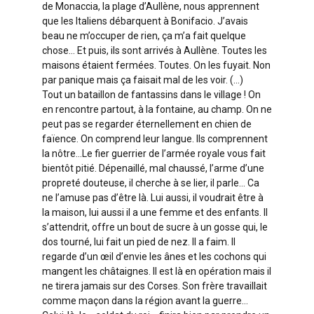
de Monaccia, la plage d’Aullène, nous apprennent
que les Italiens débarquent à Bonifacio. J’avais
beau ne m’occuper de rien, ça m’a fait quelque
chose… Et puis, ils sont arrivés à Aullène. Toutes les
maisons étaient fermées. Toutes. On les fuyait. Non
par panique mais ça faisait mal de les voir. (…)
Tout un bataillon de fantassins dans le village ! On
en rencontre partout, à la fontaine, au champ. On ne
peut pas se regarder éternellement en chien de
faïence. On comprend leur langue. Ils comprennent
la nôtre…Le fier guerrier de l’armée royale vous fait
bientôt pitié. Dépenaillé, mal chaussé, l’arme d’une
propreté douteuse, il cherche à se lier, il parle… Ca
ne l’amuse pas d’être là. Lui aussi, il voudrait être à
la maison, lui aussi il a une femme et des enfants. Il
s’attendrit, offre un bout de sucre à un gosse qui, le
dos tourné, lui fait un pied de nez. Il a faim. Il
regarde d’un œil d’envie les ânes et les cochons qui
mangent les châtaignes. Il est là en opération mais il
ne tirera jamais sur des Corses. Son frère travaillait
comme maçon dans la région avant la guerre…