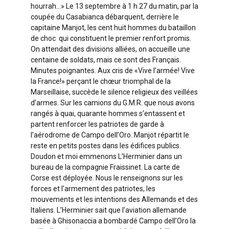
hourrah…» Le 13 septembre à 1 h 27 du matin, par la
coupée du Casabianca débarquent, derrière le
capitaine Manjot, les cent huit hommes du bataillon
de choc qui constituent le premier renfort promis.
On attendait des divisions alliées, on accueille une
centaine de soldats, mais ce sont des Français.
Minutes poignantes. Aux cris de «Vive l’armée! Vive
la France!» perçant le chœur triomphal de la
Marseillaise, succède le silence religieux des veillées
d’armes. Sur les camions du G.M.R. que nous avons
rangés à quai, quarante hommes s’entassent et
partent renforcer les patriotes de garde à
l’aérodrome de Campo dell’Oro. Manjot répartit le
reste en petits postes dans les édifices publics.
Doudon et moi emmenons L’Herminier dans un
bureau de la compagnie Fraissinet. La carte de
Corse est déployée. Nous le renseignons sur les
forces et l’armement des patriotes, les
mouvements et les intentions des Allemands et des
Italiens. L’Herminier sait que l’aviation allemande
basée à Ghisonaccia a bombardé Campo dell’Oro la