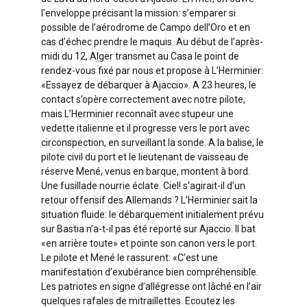
l’enveloppe précisant la mission: s’emparer si
possible de l’aérodrome de Campo dell’Oro et en
cas d’échec prendre le maquis. Au début de l’après-
midi du 12, Alger transmet au Casa le point de
rendez-vous fixé par nous et propose à L’Herminier:
«Essayez de débarquer à Ajaccio». A 23 heures, le
contact s’opère correctement avec notre pilote,
mais L’Herminier reconnaît avec stupeur une
vedette italienne et il progresse vers le port avec
circonspection, en surveillant la sonde. A la balise, le
pilote civil du port et le lieutenant de vaisseau de
réserve Mené, venus en barque, montent à bord.
Une fusillade nourrie éclate. Ciel! s’agirait-il d’un
retour offensif des Allemands ? L’Herminier sait la
situation fluide: le débarquement initialement prévu
sur Bastia n’a-t-il pas été reporté sur Ajaccio. Il bat
«en arrière toute» et pointe son canon vers le port.
Le pilote et Mené le rassurent: «C’est une
manifestation d’exubérance bien compréhensible.
Les patriotes en signe d’allégresse ont lâché en l’air
quelques rafales de mitraillettes. Ecoutez les