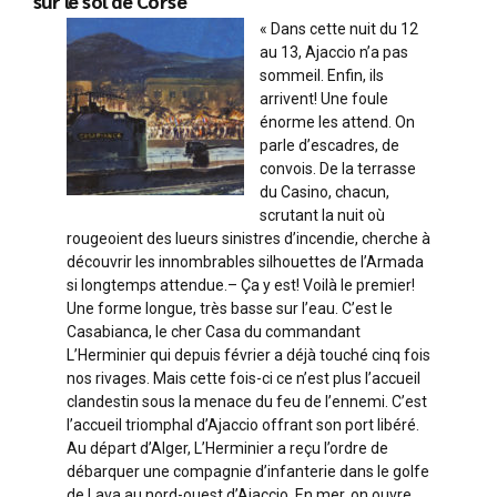
sur le sol de Corse
« Dans cette nuit du 12
au 13, Ajaccio n’a pas
sommeil. Enfin, ils
arrivent! Une foule
énorme les attend. On
parle d’escadres, de
convois. De la terrasse
du Casino, chacun,
scrutant la nuit où
rougeoient des lueurs sinistres d’incendie, cherche à
découvrir les innombrables silhouettes de l’Armada
si longtemps attendue.– Ça y est! Voilà le premier!
Une forme longue, très basse sur l’eau. C’est le
Casabianca, le cher Casa du commandant
L’Herminier qui depuis février a déjà touché cinq fois
nos rivages. Mais cette fois-ci ce n’est plus l’accueil
clandestin sous la menace du feu de l’ennemi. C’est
l’accueil triomphal d’Ajaccio offrant son port libéré.
Au départ d’Alger, L’Herminier a reçu l’ordre de
débarquer une compagnie d’infanterie dans le golfe
de Lava au nord-ouest d’Ajaccio. En mer, on ouvre