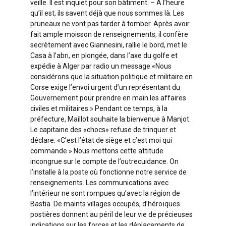
veille. II est inquiet pour son bâtiment: – A l’heure
qu’il est, ils savent déjà que nous sommes là. Les
pruneaux ne vont pas tarder à tomber. Après avoir
fait ample moisson de renseignements, il confère
secrètement avec Giannesini, rallie le bord, met le
Casa à l’abri, en plongée, dans l’axe du golfe et
expédie à Alger par radio un message:«Nous
considérons que la situation politique et militaire en
Corse exige l’envoi urgent d’un représentant du
Gouvernement pour prendre en main les affaires
civiles et militaires.» Pendant ce temps, à la
préfecture, Maillot souhaite la bienvenue à Manjot.
Le capitaine des «chocs» refuse de trinquer et
déclare: «C’est l’état de siège et c’est moi qui
commande.» Nous mettons cette attitude
incongrue sur le compte de l’outrecuidance. On
l’installe à la poste où fonctionne notre service de
renseignements. Les communications avec
l’intérieur ne sont rompues qu’avec la région de
Bastia. De maints villages occupés, d’héroïques
postières donnent au péril de leur vie de précieuses
indications sur les forces et les déplacements de