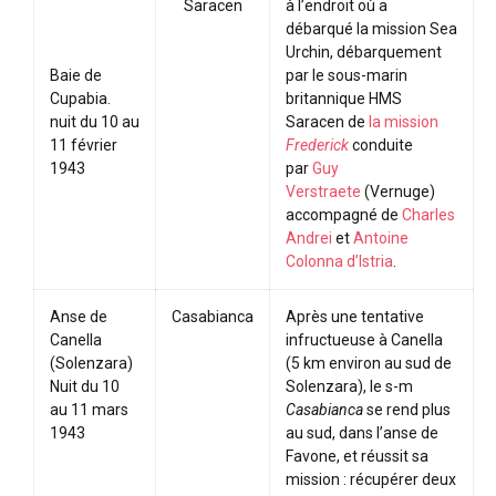
Saracen
à l’endroit où a
débarqué la mission Sea
Urchin, débarquement
Baie de
par le sous-marin
Cupabia.
britannique HMS
nuit du 10 au
Saracen de
la mission
11 février
Frederick
conduite
1943
par
Guy
Verstraete
(Vernuge)
accompagné de
Charles
Andrei
et
Antoine
Colonna d’Istria
.
Anse de
Casabianca
Après une tentative
Canella
infructueuse à Canella
(Solenzara)
(5 km environ au sud de
Nuit du 10
Solenzara), le s-m
au 11 mars
Casabianca
se rend plus
1943
au sud, dans l’anse de
Favone, et réussit sa
mission : récupérer deux