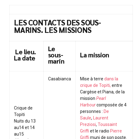
LES CONTACTS DES SOUS-
MARINS. LES MISSIONS
Le
Le lieu.
sous-
La mission
La date
marin
Casabianca
Mise à terre
dans la
crique de Topiti,
entre
Cargèse et Piana, de la
mission
Pearl
Harbour
composée de 4
Crique de
personnes :
De
Topiti
Saule
,
Laurent
Nuits du 13
Preziosi
,
Toussaint
au14 et 14
Griffi
et le radio
Pierre
au15
Griffi
muni de son poste.