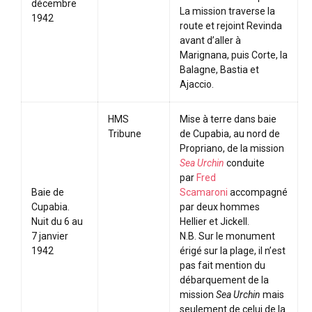
décembre
La mission traverse la
1942
route et rejoint Revinda
avant d’aller à
Marignana, puis Corte, la
Balagne, Bastia et
Ajaccio.
HMS
Mise à terre dans baie
Tribune
de Cupabia, au nord de
Propriano, de la mission
Sea Urchin
conduite
par
Fred
Baie de
Scamaroni
accompagné
Cupabia.
par deux hommes
Nuit du 6 au
Hellier et Jickell.
7 janvier
N.B. Sur le monument
1942
érigé sur la plage, il n’est
pas fait mention du
débarquement de la
mission
Sea Urchin
mais
seulement de celui de la