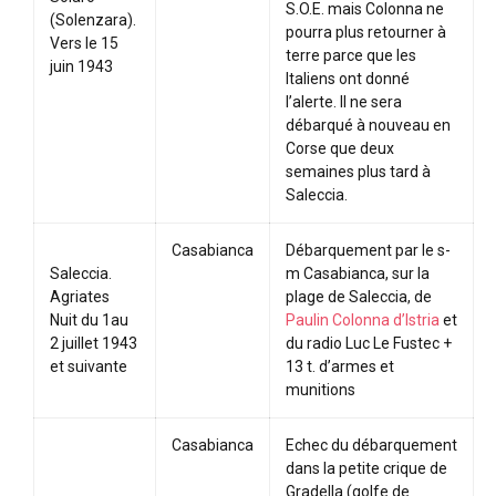
S.O.E. mais Colonna ne
(Solenzara).
pourra plus retourner à
Vers le 15
terre parce que les
juin 1943
Italiens ont donné
l’alerte. Il ne sera
débarqué à nouveau en
Corse que deux
semaines plus tard à
Saleccia.
Casabianca
Débarquement par le s-
Saleccia.
m Casabianca, sur la
Agriates
plage de Saleccia, de
Nuit du 1au
Paulin Colonna d’Istria
et
2 juillet 1943
du radio Luc Le Fustec +
et suivante
13 t. d’armes et
munitions
Casabianca
Echec du débarquement
dans la petite crique de
Gradella (golfe de