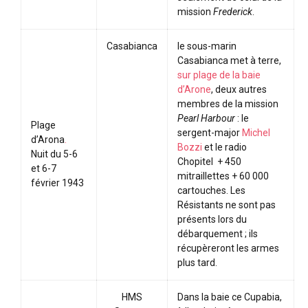
mission
Frederick
.
Casabianca
le sous-marin
Casabianca met à terre,
sur plage de la baie
d’Arone
, deux autres
membres de la mission
Pearl Harbour
: le
Plage
sergent-major
Michel
d’Arona
.
Bozzi
et le radio
Nuit du 5-6
Chopitel + 450
et 6-7
mitraillettes + 60 000
février 1943
cartouches. Les
Résistants ne sont pas
présents lors du
débarquement ; ils
récupèreront les armes
plus tard.
HMS
Dans la baie ce Cupabia,