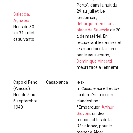
Porto), dans la nuit du
29 au juillet. Le
Saleccia.
lendemain,
Agriates
débarquement sur la
Nuits du 30
plage de Saleccia
de 20
au 31 juillet
t. de matériel. En
et suivante
récupérant les armes et
les munitions laissées
par le sous-marin,
Dominique Vincetti
meurt face à l’ennemi.
Capo di Feno
Casabianca
le s-
(Ajaccio).
m
Casabianca
effectue
Nuit du 5 au
sa dernière mission
6 septembre
clandestine :
1943
*Embarquer
Arthur
Giovoni
, un des
responsables de la
Résistance, pour le
mener à Alger.