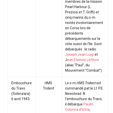
membres de la mission
Pearl Harbour (L.
Preziosi et T. Griffi) et
cinq marins du s-m
restés involontairement
en Corse lors de
précédents
débarquements sur la
côte ouest de l’île. Sont
débarqués : le radio
Joseph Jean Luigi
et
J
ean Etienne Lefèvre
(alias “Paul”, du
Mouvement “Combat”)
Embouchure
HMS
Le s-m
HMS Trident est
du Travo.
Trident
commandé pat le Lt. P.E.
(Solenzara)
Newstead. A
6 avril 1943
l‘embouchure du Travo,
il débarque
Paulin
Colonna d’Istria
,