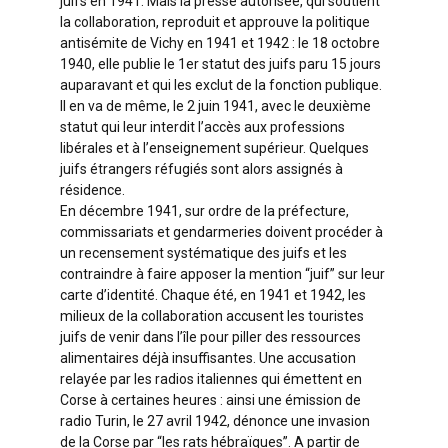
juifs en 1941. Mais la presse autorisée, qui soutient
la collaboration, reproduit et approuve la politique
antisémite de Vichy en 1941 et 1942 : le 18 octobre
1940, elle publie le 1er statut des juifs paru 15 jours
auparavant et qui les exclut de la fonction publique.
Il en va de même, le 2 juin 1941, avec le deuxième
statut qui leur interdit l’accès aux professions
libérales et à l’enseignement supérieur. Quelques
juifs étrangers réfugiés sont alors assignés à
résidence.
En décembre 1941, sur ordre de la préfecture,
commissariats et gendarmeries doivent procéder à
un recensement systématique des juifs et les
contraindre à faire apposer la mention “juif” sur leur
carte d’identité. Chaque été, en 1941 et 1942, les
milieux de la collaboration accusent les touristes
juifs de venir dans l’île pour piller des ressources
alimentaires déjà insuffisantes. Une accusation
relayée par les radios italiennes qui émettent en
Corse à certaines heures : ainsi une émission de
radio Turin, le 27 avril 1942, dénonce une invasion
de la Corse par “les rats hébraïques”. A partir de