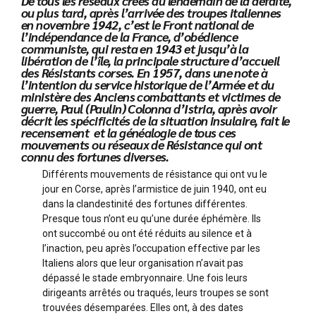
De tous les réseaux créés au lendemain de la défaite,
ou plus tard, après l’arrivée des troupes italiennes
en novembre 1942, c’est le Front national de
l’indépendance de la France, d’obédience
communiste, qui resta en 1943 et jusqu’à la
libération de l’île, la principale structure d’accueil
des Résistants corses. En 1957, dans une note à
l’intention du service historique de l’Armée et du
ministère des Anciens combattants et victimes de
guerre, Paul (Paulin) Colonna d’Istria, après avoir
décrit les spécificités de la situation insulaire, fait le
recensement et la généalogie de tous ces
mouvements ou réseaux de Résistance qui ont
connu des fortunes diverses.
Différents mouvements de résistance qui ont vu le
jour en Corse, après l’armistice de juin 1940, ont eu
dans la clandestinité des fortunes différentes.
Presque tous n’ont eu qu’une durée éphémère. Ils
ont succombé ou ont été réduits au silence et à
l’inaction, peu après l’occupation effective par les
Italiens alors que leur organisation n’avait pas
dépassé le stade embryonnaire. Une fois leurs
dirigeants arrêtés ou traqués, leurs troupes se sont
trouvées désemparées. Elles ont, à des dates