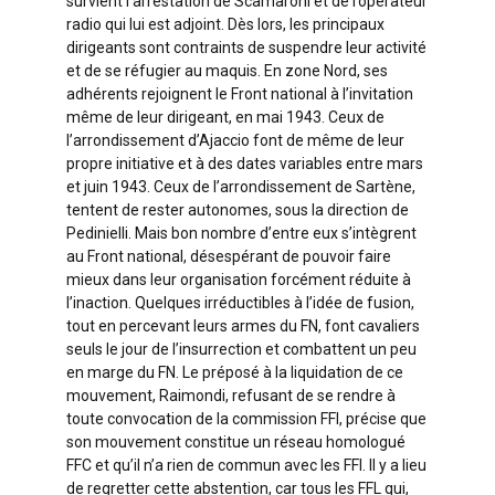
survient l’arrestation de Scamaroni et de l’opérateur
radio qui lui est adjoint. Dès lors, les principaux
dirigeants sont contraints de suspendre leur activité
et de se réfugier au maquis. En zone Nord, ses
adhérents rejoignent le Front national à l’invitation
même de leur dirigeant, en mai 1943. Ceux de
l’arrondissement d’Ajaccio font de même de leur
propre initiative et à des dates variables entre mars
et juin 1943. Ceux de l’arrondissement de Sartène,
tentent de rester autonomes, sous la direction de
Pedinielli. Mais bon nombre d’entre eux s’intègrent
au Front national, désespérant de pouvoir faire
mieux dans leur organisation forcément réduite à
l’inaction. Quelques irréductibles à l’idée de fusion,
tout en percevant leurs armes du FN, font cavaliers
seuls le jour de l’insurrection et combattent un peu
en marge du FN. Le préposé à la liquidation de ce
mouvement, Raimondi, refusant de se rendre à
toute convocation de la commission FFI, précise que
son mouvement constitue un réseau homologué
FFC et qu’il n’a rien de commun avec les FFI. Il y a lieu
de regretter cette abstention, car tous les FFL qui,