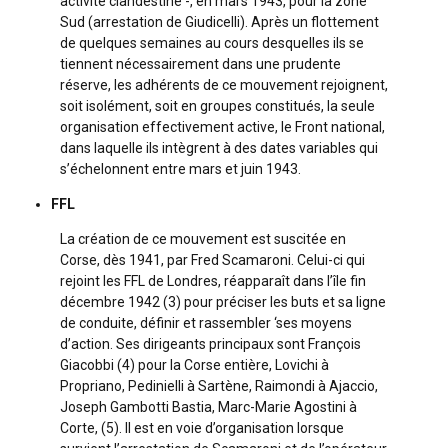
activité clandestine -, en mars 1943, pour la zone
Sud (arrestation de Giudicelli). Après un flottement
de quelques semaines au cours desquelles ils se
tiennent nécessairement dans une prudente
réserve, les adhérents de ce mouvement rejoignent,
soit isolément, soit en groupes constitués, la seule
organisation effectivement active, le Front national,
dans laquelle ils intègrent à des dates variables qui
s’échelonnent entre mars et juin 1943.
FFL
La création de ce mouvement est suscitée en
Corse, dès 1941, par Fred Scamaroni. Celui-ci qui
rejoint les FFL de Londres, réapparaît dans l’île fin
décembre 1942 (3) pour préciser les buts et sa ligne
de conduite, définir et rassembler ‘ses moyens
d’action. Ses dirigeants principaux sont François
Giacobbi (4) pour la Corse entière, Lovichi à
Propriano, Pedinielli à Sartène, Raimondi à Ajaccio,
Joseph Gambotti Bastia, Marc-Marie Agostini à
Corte, (5). Il est en voie d’organisation lorsque