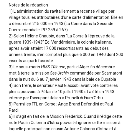
Notes de la rédaction
1) L’administration du ravitaillement a recensé village par
village tous les attributaires d’une carte d’alimentation. Elle en
a dénombré 215 000 en 1943 (La Corse dans la Seconde
Guerre mondiale. PP. 259 à 267)
2) Selon Hélène Chaubin, dans “La Corse à l’épreuve de la;
guerre 1939-1943” Ed. Vendémiaire, la colonie italienne,
après avoir atteint 17 000 ressortissants au début des
années trente, n’en comptait plus que 6 000 en 1940 dont 200
inscrits au parti fasciste.
3) Le sous-marin
HMS TRibune
, parti d’Alger fin décembre
met à terre la mission
Sea Urchin
commandée par Scamaroni
dans la nuit du 6 au 7 janvier 1943 dans la baie de Cupabia
4) Son frère, le sénateur Paul Giaccobi avait voté contre les
pleins pouvoirs à Pétain le 10 juillet 1940 et a été en 1943
interné par l’occupant italien à Prunelli di Fium’Orbu.
5) Parmi les FFL en Corse : Ange Brand Defendini et Paul
Pardi
6) Il s’agit en fait de la Mission Frederick. Quand il rédige cette
note Paulin Colonna d’Istria pouvait-il ignorer cette mission à
laquelle participait son cousin Antoine Colonna d’Istria et à