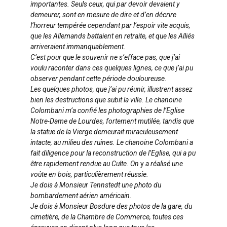
importantes. Seuls ceux, qui par devoir devaient y
demeurer, sont en mesure de dire et d’en décrire
l’horreur tempérée cependant par l’espoir vite acquis,
que les Allemands battaient en retraite, et que les Alliés
arriveraient immanquablement.
C’est pour que le souvenir ne s’efface pas, que j’ai
voulu raconter dans ces quelques lignes, ce que j’ai pu
observer pendant cette période douloureuse.
Les quelques photos, que j’ai pu réunir, illustrent assez
bien les destructions que subit la ville. Le chanoine
Colombani m’a confié les photographies de l’Eglise
Notre-Dame de Lourdes, fortement mutilée, tandis que
la statue de la Vierge demeurait miraculeusement
intacte, au milieu des ruines. Le chanoine Colombani a
fait diligence pour la reconstruction de l’Eglise, qui a pu
être rapidement rendue au Culte. On
y
a réalisé une
voûte en bois, particulièrement réussie.
Je dois à Monsieur Tennstedt une photo du
bombardement aérien américain.
Je dois à Monsieur Bosdure des photos de la gare, du
cimetière, de la Chambre de Commerce, toutes ces