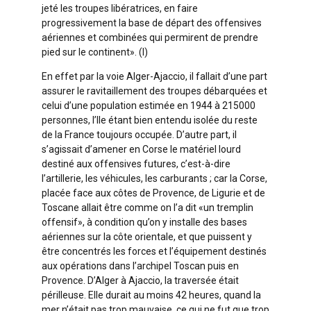
jeté les troupes libératrices, en faire
progressivement la base de départ des offensives
aériennes et combinées qui permirent de prendre
pied sur le continent». (I)
En effet par la voie Alger-Ajaccio, il fallait d’une part
assurer le ravitaillement des troupes débarquées et
celui d’une population estimée en 1944 à 215000
personnes, l’Ile étant bien entendu isolée du reste
de la France toujours occupée. D’autre part, il
s’agissait d’amener en Corse le matériel lourd
destiné aux offensives futures, c’est-à-dire
l’artillerie, les véhicules, les carburants ; car la Corse,
placée face aux côtes de Provence, de Ligurie et de
Toscane allait être comme on l’a dit «un tremplin
offensif», à condition qu’on y installe des bases
aériennes sur la côte orientale, et que puissent y
être concentrés les forces et l’équipement destinés
aux opérations dans l’archipel Toscan puis en
Provence. D’Alger à Ajaccio, la traversée était
périlleuse. Elle durait au moins 42 heures, quand la
mer n’était pas trop mauvaise, ce qui ne fut que trop