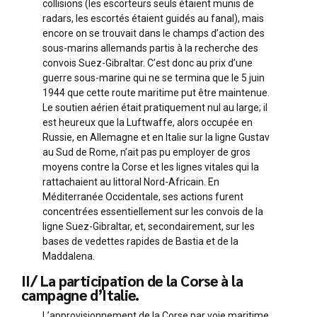
collisions (les escorteurs seuls étaient munis de
radars, les escortés étaient guidés au fanal), mais
encore on se trouvait dans le champs d’action des
sous-marins allemands partis à la recherche des
convois Suez-Gibraltar. C’est donc au prix d’une
guerre sous-marine qui ne se termina que le 5 juin
1944 que cette route maritime put être maintenue.
Le soutien aérien était pratiquement nul au large; il
est heureux que la Luftwaffe, alors occupée en
Russie, en Allemagne et en Italie sur la ligne Gustav
au Sud de Rome, n’ait pas pu employer de gros
moyens contre la Corse et les lignes vitales qui la
rattachaient au littoral Nord-Africain. En
Méditerranée Occidentale, ses actions furent
concentrées essentiellement sur les convois de la
ligne Suez-Gibraltar, et, secondairement, sur les
bases de vedettes rapides de Bastia et de la
Maddalena.
II/ La participation de la Corse à la
campagne d’Italie.
L’approvisionnement de la Corse par voie maritime