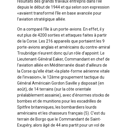
résultats des grands travaux entrepris dans l’île
depuis le début de 1944 et qui selon son expression
«avaient transformé l’île en base avancée pour
l’aviation stratégique alliée.
On a comparé l’île à un porte-avions. En effet, il y
eut plus de 4200 sorties et attaques faites à partir
de la Corse. Les 216 appareils que portaient les 9
porte-avions anglais et américains du contre-amiral
Troubridge n’eurent donc qu’un rôle d’appoint. Le
Lieutenant-Général Eaker, Commandant en chef de
l’aviation alliée en Méditerranée disait d’ailleurs de
la Corse qu’elle était «la plate-forme aérienne vitale
de l’invasion», le 12ème groupement tactique du
Général Américain Gordon Saville y disposait (en
août), de 14 terrains (sur la côte orientale
préalablement assainie), avec d’énormes stocks de
bombes et de munitions pour les escadrilles de
Spitfire britanniques, les bombardiers lourds
américains et les chasseurs français (5). C’est du
terrain de Borgo que le Commandant de Saint-
Exupéry, alors âgé de 44 ans partit pour un vol de