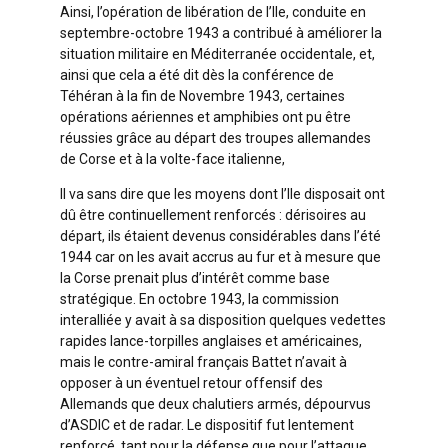
Ainsi, l’opération de libération de l’Ile, conduite en
septembre-octobre 1943 a contribué à améliorer la
situation militaire en Méditerranée occidentale, et,
ainsi que cela a été dit dès la conférence de
Téhéran à la fin de Novembre 1943, certaines
opérations aériennes et amphibies ont pu être
réussies grâce au départ des troupes allemandes
de Corse et à la volte-face italienne,
Il va sans dire que les moyens dont l’Ile disposait ont
dû être continuellement renforcés : dérisoires au
départ, ils étaient devenus considérables dans l’été
1944 car on les avait accrus au fur et à mesure que
la Corse prenait plus d’intérêt comme base
stratégique. En octobre 1943, la commission
interalliée y avait à sa disposition quelques vedettes
rapides lance-torpilles anglaises et américaines,
mais le contre-amiral français Battet n’avait à
opposer à un éventuel retour offensif des
Allemands que deux chalutiers armés, dépourvus
d’ASDIC et de radar. Le dispositif fut lentement
renforcé, tant pour la défense que pour l’attaque,