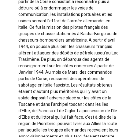
partir de la Corse consistait à reconnaitre puis à
détruire où à endommager les voies de
communication, les installations portuaires et les
usines servant l’effort de l’armée allemande, en
Italie. Ce fut la mission des pilotes français des
groupes de chasse stationnés à Bastia-Borgo ou de
chasseurs-bombardiers américains. A partir d’avril
1944, on poussa plus loin : les chasseurs français
allèrent attaquer des dépôts de pétrole jusqu’au Lac
Trasimène. De plus, on
débarqua des agents de
renseignement sur les côtes ennemies à partir de
Janvier 1944. Au mois de Mars, des commandos
partis de Corse, réussirent des opérations de
sabotage en Italie fasciste. Les résultats obtenus
étaient d’autant plus méritoires qu’il y avait un
solide dispositif adverse placé sur les côtes de la
Toscane et dans l’archipel toscan : dans les îles
d’Elbe, de Pianosa et de Giglio. La possession.de l’île
d’Elbe et du littoral qui lui fait face, c’est à dire de la
région de Piombino, pouvait livrer aux Alliés la route
par laquelle les troupes allemandes recevaient leurs
approvisionnements et, plus tard, feraient retraite.