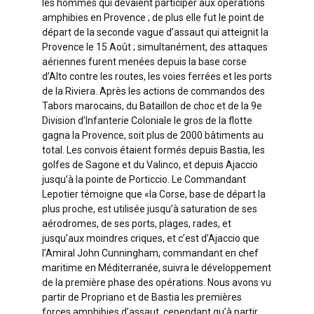
les hommes qui devaient participer aux opérations
amphibies en Provence ; de plus elle fut le point de
départ de la seconde vague d’assaut qui atteignit la
Provence le 15 Août ; simultanément, des attaques
aériennes furent menées depuis la base corse
d’Alto contre les routes, les voies ferrées et les ports
de la Riviera. Après les actions de commandos des
Tabors marocains, du Bataillon de choc et de la 9e
Division d’Infanterie Coloniale le gros de la flotte
gagna la Provence, soit plus de 2000 bâtiments au
total. Les convois étaient formés depuis Bastia, les
golfes de Sagone et du Valinco, et depuis Ajaccio
jusqu’à la pointe de Porticcio. Le Commandant
Lepotier témoigne que «la Corse, base de départ la
plus proche, est utilisée jusqu’à saturation de ses
aérodromes, de ses ports, plages, rades, et
jusqu’aux moindres criques, et c’est d’Ajaccio que
l’Amiral John Cunningham, commandant en chef
maritime en Méditerranée, suivra le développement
de la première phase des opérations. Nous avons vu
partir de Propriano et de Bastia les premières
forces amphibies d’assaut, cependant qu’à partir