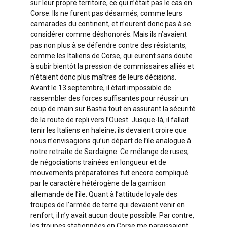
sur leur propre territoire, ce qui n’était pas le cas en
Corse. Ils ne furent pas désarmés, comme leurs
camarades du continent, et n’eurent donc pas à se
considérer comme déshonorés. Mais ils n’avaient
pas non plus à se défendre contre des résistants,
comme les Italiens de Corse, qui eurent sans doute
à subir bientôt la pression de commissaires alliés et
n’étaient donc plus maîtres de leurs décisions.
Avant le 13 septembre, il était impossible de
rassembler des forces suffisantes pour réussir un
coup de main sur Bastia tout en assurant la sécurité
de la route de repli vers l’Ouest. Jusque-là, il fallait
tenir les Italiens en haleine; ils devaient croire que
nous n’envisagions qu’un départ de l’île analogue à
notre retraite de Sardaigne. Ce mélange de ruses,
de négociations traînées en longueur et de
mouvements préparatoires fut encore compliqué
par le caractère hétérogène de la garnison
allemande de l’île. Quant à l’attitude loyale des
troupes de l’armée de terre qui devaient venir en
renfort, il n’y avait aucun doute possible. Par contre,
les troupes stationnées en Corse me paraissaient