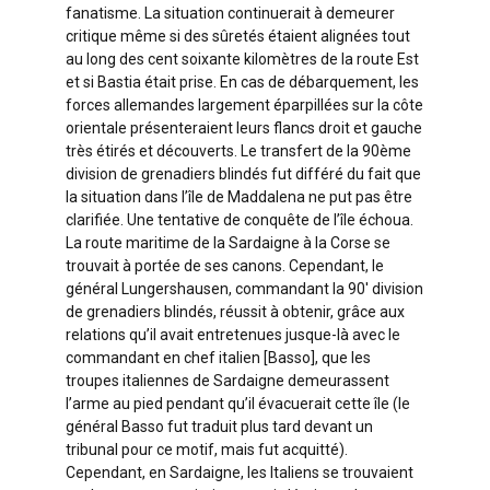
fanatisme. La situation continuerait à demeurer
critique même si des sûretés étaient alignées tout
au long des cent soixante kilomètres de la route Est
et si Bastia était prise. En cas de débarquement, les
forces allemandes largement éparpillées sur la côte
orientale présenteraient leurs flancs droit et gauche
très étirés et découverts. Le transfert de la 90ème
division de grenadiers blindés fut différé du fait que
la situation dans l’île de Maddalena ne put pas être
clarifiée. Une tentative de conquête de l’île échoua.
La route maritime de la Sardaigne à la Corse se
trouvait à portée de ses canons. Cependant, le
général Lungershausen, commandant la 90′ division
de grenadiers blindés, réussit à obtenir, grâce aux
relations qu’il avait entretenues jusque-là avec le
commandant en chef italien [Basso], que les
troupes italiennes de Sardaigne demeurassent
l’arme au pied pendant qu’il évacuerait cette île (le
général Basso fut traduit plus tard devant un
tribunal pour ce motif, mais fut acquitté).
Cependant, en Sardaigne, les Italiens se trouvaient