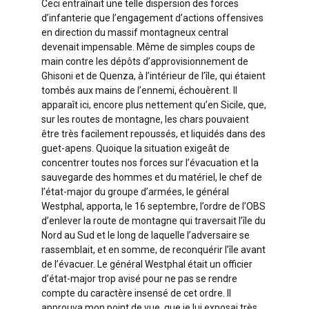
Ceci entraînait une telle dispersion des forces
d’infanterie que l’engagement d’actions offensives
en direction du massif montagneux central
devenait impensable. Même de simples coups de
main contre les dépôts d’approvisionnement de
Ghisoni et de Quenza, à l’intérieur de l’île, qui étaient
tombés aux mains de l’ennemi, échouèrent. Il
apparaît ici, encore plus nettement qu’en Sicile, que,
sur les routes de montagne, les chars pouvaient
être très facilement repoussés, et liquidés dans des
guet-apens. Quoique la situation exigeât de
concentrer toutes nos forces sur l’évacuation et la
sauvegarde des hommes et du matériel, le chef de
l’état-major du groupe d’armées, le général
Westphal, apporta, le 16 septembre, l’ordre de l’OBS
d’enlever la route de montagne qui traversait l’île du
Nord au Sud et le long de laquelle l’adversaire se
rassemblait, et en somme, de reconquérir l’île avant
de l’évacuer. Le général Westphal était un officier
d’état-major trop avisé pour ne pas se rendre
compte du caractère insensé de cet ordre. Il
approuva mon point de vue, que je lui exposai très