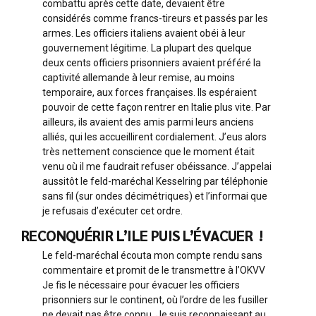
combattu après cette date, devaient être
considérés comme francs-tireurs et passés par les
armes. Les officiers italiens avaient obéi à leur
gouvernement légitime. La plupart des quelque
deux cents officiers prisonniers avaient préféré la
captivité allemande à leur remise, au moins
temporaire, aux forces françaises. Ils espéraient
pouvoir de cette façon rentrer en Italie plus vite. Par
ailleurs, ils avaient des amis parmi leurs anciens
alliés, qui les accueillirent cordialement. J’eus alors
très nettement conscience que le moment était
venu où il me faudrait refuser obéissance. J’appelai
aussitôt le feld-maréchal Kesselring par téléphonie
sans fil (sur ondes décimétriques) et l’informai que
je refusais d’exécuter cet ordre.
RECONQUÉRIR L’ILE PUIS L’ÉVACUER !
Le feld-maréchal écouta mon compte rendu sans
commentaire et promit de le transmettre à l’OKVV
Je fis le nécessaire pour évacuer les officiers
prisonniers sur le continent, où l’ordre de les fusiller
ne devait pas être connu. Je suis reconnaissant au