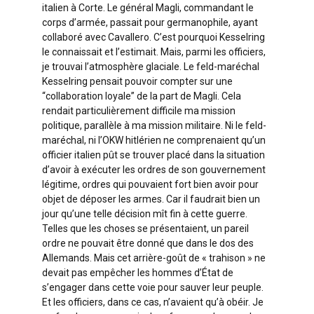
italien à Corte. Le général Magli, commandant le
corps d’armée, passait pour germanophile, ayant
collaboré avec Cavallero. C’est pourquoi Kesselring
le connaissait et l’estimait. Mais, parmi les officiers,
je trouvai l’atmosphère glaciale. Le feld-maréchal
Kesselring pensait pouvoir compter sur une
“collaboration loyale” de la part de Magli. Cela
rendait particulièrement difficile ma mission
politique, parallèle à ma mission militaire. Ni le feld-
maréchal, ni l’OKW hitlérien ne comprenaient qu’un
officier italien pût se trouver placé dans la situation
d’avoir à exécuter les ordres de son gouvernement
légitime, ordres qui pouvaient fort bien avoir pour
objet de déposer les armes. Car il faudrait bien un
jour qu’une telle décision mît fin à cette guerre.
Telles que les choses se présentaient, un pareil
ordre ne pouvait être donné que dans le dos des
Allemands. Mais cet arrière-goût de « trahison » ne
devait pas empêcher les hommes d’État de
s’engager dans cette voie pour sauver leur peuple.
Et les officiers, dans ce cas, n’avaient qu’à obéir. Je