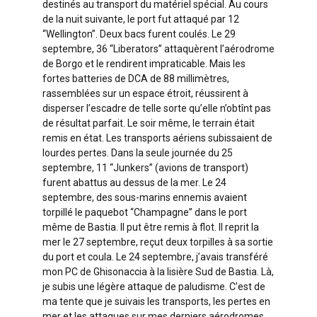
destinés au transport du matériel spécial. Au cours
de la nuit suivante, le port fut attaqué par 12
“Wellington”. Deux bacs furent coulés. Le 29
septembre, 36 “Liberators” attaquèrent l’aérodrome
de Borgo et le rendirent impraticable. Mais les
fortes batteries de DCA de 88 millimètres,
rassemblées sur un espace étroit, réussirent à
disperser l’escadre de telle sorte qu’elle n’obtînt pas
de résultat parfait. Le soir même, le terrain était
remis en état. Les transports aériens subissaient de
lourdes pertes. Dans la seule journée du 25
septembre, 11 “Junkers” (avions de transport)
furent abattus au dessus de la mer. Le 24
septembre, des sous-marins ennemis avaient
torpillé le paquebot “Champagne” dans le port
même de Bastia. Il put être remis à flot. Il reprit la
mer le 27 septembre, reçut deux torpilles à sa sortie
du port et coula. Le 24 septembre, j’avais transféré
mon PC de Ghisonaccia à la lisière Sud de Bastia. Là,
je subis une légère attaque de paludisme. C’est de
ma tente que je suivais les transports, les pertes en
mer et les attaques sur mes derniers aérodromes