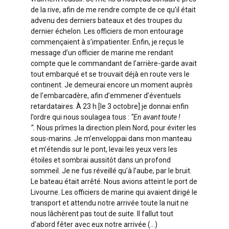
de la rive, afin de me rendre compte de ce qu’il était
advenu des derniers bateaux et des troupes du
dernier échelon. Les officiers de mon entourage
commençaient à s’impatienter. Enfin, je reçus le
message d’un officier de marine me rendant
compte que le commandant de l’arrière-garde avait
tout embarqué et se trouvait déjà en route vers le
continent. Je demeurai encore un moment auprès
de l’embarcadère, afin d’emmener d’éventuels
retardataires. À 23 h [le 3 octobre] je donnai enfin
l’ordre qui nous soulagea tous :
“En avant toute !
“.
Nous prîmes la direction plein Nord, pour éviter les
sous-marins. Je m’enveloppai dans mon manteau
et m’étendis sur le pont, levai les yeux vers les
étoiles et sombrai aussitôt dans un profond
sommeil. Je ne fus réveillé qu’à l’aube, par le bruit.
Le bateau était arrêté. Nous avions atteint le port de
Livourne. Les officiers de marine qui avaient dirigé le
transport et attendu notre arrivée toute la nuit ne
nous lâchèrent pas tout de suite. Il fallut tout
d’abord fêter avec eux notre arrivée (…)