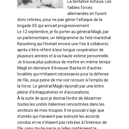
La tentative échoua. Les
faibles forces
allemandes en furent
donc retirées, pour ne pas gêner l’attaque de la
brigade SS qui arrivait progressivement.
Le 12 septembre, je fis porter au général Magli, par
un parlementaire, un télégramme du feld-maréchal
Kesselring qui l’invitait encore une fois à collaborer,
après s’être référé à leur longue coopération de
plusieurs années et à sa haute estime personnelle.
Je trouvai plus judicieux de mettre en même temps
Magli en demeure d’évacuer Bastia et d’autres
localités qui m’étaient nécessaires pour la défense
de l’île, sous peine de me voir recourir à l’emploi de
la force. Le général Magli répondit par une lettre
pleine d’échappatoires et d’accusations.
À la suite de quoi je donnai l’ordre de désarmer
toutes les unités italiennes rencontrées dans les
secteurs de mes troupes. Il ne pouvait s’agir que
d’unités qui n’avaient pas exécuté les accords
conclus et ne s’étaient pas retirées à l’intérieur de
l’île, sans doute parce qu’elles préféraient la