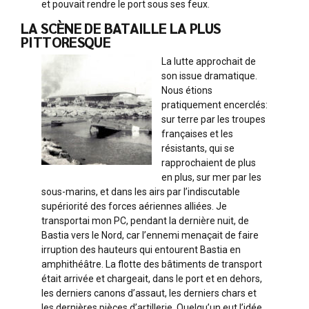
et pouvait rendre le port sous ses feux.
LA SCÈNE DE BATAILLE LA PLUS
PITTORESQUE
La lutte approchait de
son issue dramatique.
Nous étions
pratiquement encerclés:
sur terre par les troupes
françaises et les
résistants, qui se
rapprochaient de plus
en plus, sur mer par les
sous-marins, et dans les airs par l’indiscutable
supériorité des forces aériennes alliées. Je
transportai mon PC, pendant la dernière nuit, de
Bastia vers le Nord, car l’ennemi menaçait de faire
irruption des hauteurs qui entourent Bastia en
amphithéâtre. La flotte des bâtiments de transport
était arrivée et chargeait, dans le port et en dehors,
les derniers canons d’assaut, les derniers chars et
les dernières pièces d’artillerie. Quelqu’un eut l’idée