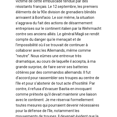
victime de cette embuscade tendue par des
résistants français. Le 12 septembre, les premiers
éléments de la 90e division de grenadiers blindés
arrivaient à Bonifacio. Le soir même, la situation
s’aggrava du fait des actions de désarmement
entreprises sur le continent italien par la Wehrmacht
contre ses anciens alliés. Le général Magli se rendit
compte du danger qui le menaçait et de
l’impossibilité où il se trouvait de continuer à
collaborer avec les Allemands, même comme
“neutre”. Nous eûmes une entrevue très
dramatique, au cours de laquelle il accepta, à ma
grande surprise, de faire servir ses batteries
côtières par des commandos allemands. Il fut
d’accord pour rassembler ses troupes au centre de
l’île et pour s’abstenir de tout acte d’hostilité. Par
contre, il refusa d’évacuer Bastia en invoquant
comme prétexte qu’il devait maintenir une liaison
avec le continent. Je me réservai formellement
toutes mesures qui pourraient devenir nécessaires
pour la défense de l’île, notamment les
mouvements de troupes. Il devenait évident que la