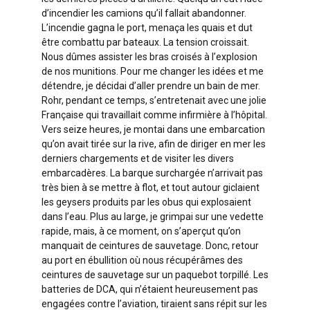
d’incendier les camions qu’il fallait abandonner.
L’incendie gagna le port, menaça les quais et dut
être combattu par bateaux. La tension croissait.
Nous dûmes assister les bras croisés à l’explosion
de nos munitions. Pour me changer les idées et me
détendre, je décidai d’aller prendre un bain de mer.
Rohr, pendant ce temps, s’entretenait avec une jolie
Française qui travaillait comme infirmière à l’hôpital.
Vers seize heures, je montai dans une embarcation
qu’on avait tirée sur la rive, afin de diriger en mer les
derniers chargements et de visiter les divers
embarcadères. La barque surchargée n’arrivait pas
très bien à se mettre à flot, et tout autour giclaient
les geysers produits par les obus qui explosaient
dans l’eau. Plus au large, je grimpai sur une vedette
rapide, mais, à ce moment, on s’aperçut qu’on
manquait de ceintures de sauvetage. Donc, retour
au port en ébullition où nous récupérâmes des
ceintures de sauvetage sur un paquebot torpillé. Les
batteries de DCA, qui n’étaient heureusement pas
engagées contre l’aviation, tiraient sans répit sur les