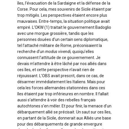
îles, l’évacuation de la Sardaigne et la défense de la
Corse. Pour cela, mes souvenirs de Sicile étaient par
trop mitigés. Les perspectives étaient encore plus
mauvaises. Entre-temps, la situation politique avait
empiré. L’OKW (1) traitait le gouvernement Badoglio
avec une morgue grossière, tandis que les
personnes douées d’un certain sens diplomatique,
tel l’attaché militaire de Rome, préconisaient la
recherche d’un
modus vivendi,
quoiqu’elles
connussent l’attitude de ce gouvernement. Je
devais m’attendre à être lâché par nos alliés dans
ces îles, et cette perspective n’avait rien de
réjouissant. L’OBS avait prescrit, dans ce cas, de
désarmer immédiatement les Italiens. Mais pour
cela les forces allemandes stationnées dans ces
îles étaient par trop inférieures en nombre. Il fallait
aussi s’attendre à voir des rebelles français
autochtones s’en mêler. Et pour finir, la menace d’un
débarquement allié se précisait. Un saut sur ces îles,
en partant de la Sicile, donnerait aux Alliés une base
pour des débarquements de grande envergure