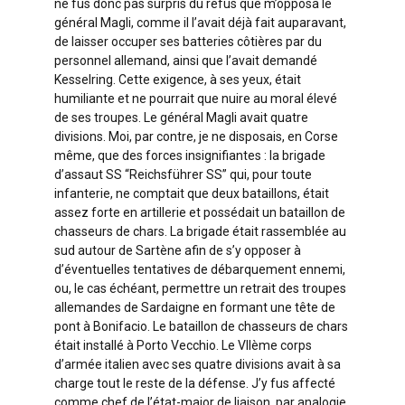
ne fus donc pas surpris du refus que m’opposa le
général Magli, comme il l’avait déjà fait auparavant,
de laisser occuper ses batteries côtières par du
personnel allemand, ainsi que l’avait demandé
Kesselring. Cette exigence, à ses yeux, était
humiliante et ne pourrait que nuire au moral élevé
de ses troupes. Le général Magli avait quatre
divisions. Moi, par contre, je ne disposais, en Corse
même, que des forces insignifiantes : la brigade
d’assaut SS “Reichsführer SS” qui, pour toute
infanterie, ne comptait que deux bataillons, était
assez forte en artillerie et possédait un bataillon de
chasseurs de chars. La brigade était rassemblée au
sud autour de Sartène afin de s’y opposer à
d’éventuelles tentatives de débarquement ennemi,
ou, le cas échéant, permettre un retrait des troupes
allemandes de Sardaigne en formant une tête de
pont à Bonifacio. Le bataillon de chasseurs de chars
était installé à Porto Vecchio. Le VIlème corps
d’armée italien avec ses quatre divisions avait à sa
charge tout le reste de la défense. J’y fus affecté
comme chef de l’état-major de liaison, par analogie