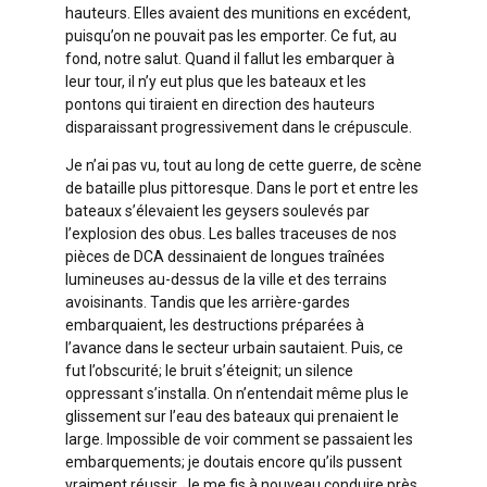
hauteurs. Elles avaient des munitions en excédent,
puisqu’on ne pouvait pas les emporter. Ce fut, au
fond, notre salut. Quand il fallut les embarquer à
leur tour, il n’y eut plus que les bateaux et les
pontons qui tiraient en direction des hauteurs
disparaissant progressivement dans le crépuscule.
Je n’ai pas vu, tout au long de cette guerre, de scène
de bataille plus pittoresque. Dans le port et entre les
bateaux s’élevaient les geysers soulevés par
l’explosion des obus. Les balles traceuses de nos
pièces de DCA dessinaient de longues traînées
lumineuses au-dessus de la ville et des terrains
avoisinants. Tandis que les arrière-gardes
embarquaient, les destructions préparées à
l’avance dans le secteur urbain sautaient. Puis, ce
fut l’obscurité; le bruit s’éteignit; un silence
oppressant s’installa. On n’entendait même plus le
glissement sur l’eau des bateaux qui prenaient le
large. Impossible de voir comment se passaient les
embarquements; je doutais encore qu’ils pussent
vraiment réussir. Je me fis à nouveau conduire près