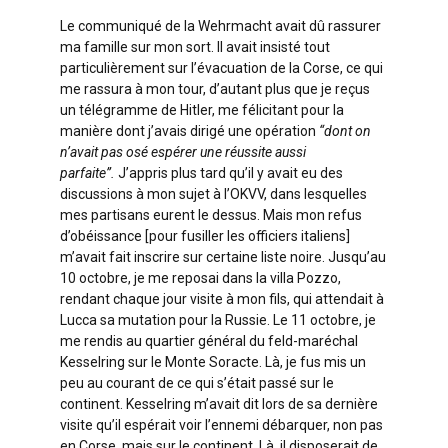
Le communiqué de la Wehrmacht avait dû rassurer
ma famille sur mon sort. Il avait insisté tout
particulièrement sur l’évacuation de la Corse, ce qui
me rassura à mon tour, d’autant plus que je reçus
un télégramme de Hitler, me félicitant pour la
manière dont j’avais dirigé une opération
“dont on
n’avait pas osé espérer une réussite aussi
parfaite”.
J’appris plus tard qu’il y avait eu des
discussions à mon sujet à l’OKVV, dans lesquelles
mes partisans eurent le dessus. Mais mon refus
d’obéissance [pour fusiller les officiers italiens]
m’avait fait inscrire sur certaine liste noire. Jusqu’au
10 octobre, je me reposai dans la villa Pozzo,
rendant chaque jour visite à mon fils, qui attendait à
Lucca sa mutation pour la Russie. Le 11 octobre, je
me rendis au quartier général du feld-maréchal
Kesselring sur le Monte Soracte. Là, je fus mis un
peu au courant de ce qui s’était passé sur le
continent. Kesselring m’avait dit lors de sa dernière
visite qu’il espérait voir l’ennemi débarquer, non pas
en Corse, mais sur le continent. Là, il disposerait de