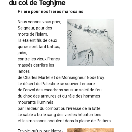
du col de Teghjme
Prière pour nos frères marocains
Nous venons vous prier,
Seigneur, pour des
morts de l’Islam.
Ils étaient fils de ceux
qui se sont tant battus,
jadis,
contre les vieux Francs
massés derrière les
lances
de Charles Martel et de Monseigneur Godefroy.
Le désert de Palestine se souvient encore
de l’envol des escadrons sous un soleil de feu,
du choc des armures et du râle des hommes
mourants illuminés
par l’ardeur du combat ou l’ivresse de la lutte.
Le sable a bu le sang des vieilles hécatombes
et les moissons ondulent dans la plaine de Poitiers.
Et voici qu’un jour, Notre-