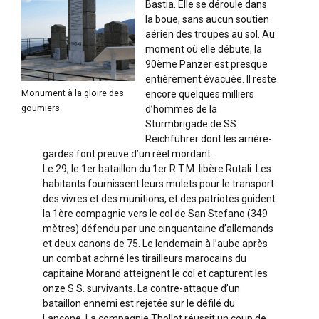
Bastia. Elle se déroule dans
la boue, sans aucun soutien
aérien des troupes au sol. Au
moment où elle débute, la
90ème Panzer est presque
entièrement évacuée. Il reste
Monument à la gloire des
encore quelques milliers
goumiers
d’hommes de la
Sturmbrigade de SS
Reichführer dont les arrière-
gardes font preuve d’un réel mordant.
Le 29, le 1er bataillon du 1er R.T.M. libère Rutali. Les
habitants fournissent leurs mulets pour le transport
des vivres et des munitions, et des patriotes guident
la 1ère compagnie vers le col de San Stefano (349
mètres) défendu par une cinquantaine d’allemands
et deux canons de 75. Le lendemain à l’aube après
un combat achrné les tirailleurs marocains du
capitaine Morand atteignent le col et capturent les
onze S.S. survivants. La contre-attaque d’un
bataillon ennemi est rejetée sur le défilé du
Lancone. La compagnie Thollot réussit un coup de