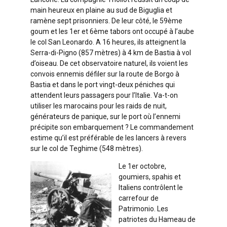
main heureux en plaine au sud de Biguglia et
ramène sept prisonniers. De leur côté, le 59ème
goum et les 1er et 6ème tabors ont occupé à l’aube
le col San Leonardo. A 16 heures, ils atteignent la
Serra-di-Pigno (857 mètres) à 4 km de Bastia à vol
d’oiseau. De cet observatoire naturel, ils voient les
convois ennemis défiler sur la route de Borgo à
Bastia et dans le port vingt-deux péniches qui
attendent leurs passagers pour l’Italie. Va-t-on
utiliser les marocains pour les raids de nuit,
générateurs de panique, sur le port où l’ennemi
précipite son embarquement ? Le commandement
estime qu’il est préférable de les lancers à revers
sur le col de Teghime (548 mètres).
Le 1er octobre,
goumiers, spahis et
Italiens contrôlent le
carrefour de
Patrimonio. Les
patriotes du Hameau de