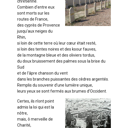
chrétienne.
Combien d’entre eux
sont morts sur les
routes de France,
des cyprès de Provence
jusqu’aux neiges du
Rhin,
si loin de cette terre où leur cœur était resté,
si loin des tentes noires et des ksour fauves,
de la montagne bleue et des oliviers tordus,
du doux bruissement des palmes sous la brise du
Sud
et de l’âpre chanson du vent
dans les branches puissantes des cèdres argentés.
Remplis du souvenir d’une lumière unique,
leurs yeux se sont fermés aux brumes d’Occident.
Certes, ils n’ont point
admis la loi qui est la
nôtre,
mais, ô merveille de
Charité,