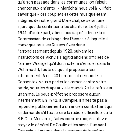
qu’à son passage dans les communes, on faisait
chanter aux enfants : « Maréchal nous voilà », il fait
savoir que « ces couplets et cette musique étant
indignes de notre grand Maréchal, ce serait une
injure que de continuer à les chanter ». Le 4 juillet
1941, d’autre part, a lieu sous sa présidence la «
Commission de criblage des Russes » à laquelle il
convoque tous les Russes fixés dans
l’arrondissement depuis 1920, suivant les
instructions de Vichy. Il s’agit d’anciens officiers de
l’armée Wrangel qu’il doit inciter à s’enrôler dans la
Wehrmacht, faute de quoi il proposera leur
internement. A ces 40 hommes, il demande : «
Consentez-vous à porter les armes contre votre
patrie, sous les drapeaux allemands ? » Le refus est
unanime. Le sous-préfet ne proposera aucun
internement. En 1942, à Campile, il n’hésite pas à
répondre publiquement à un ancien combattant qui
lui demande s’il faut croire la radio « officielle » ou la
B.B.C. : « Mes amis, faites comme moi, écoutez et
croyez le général De Gaulle et les siens. Eux sont