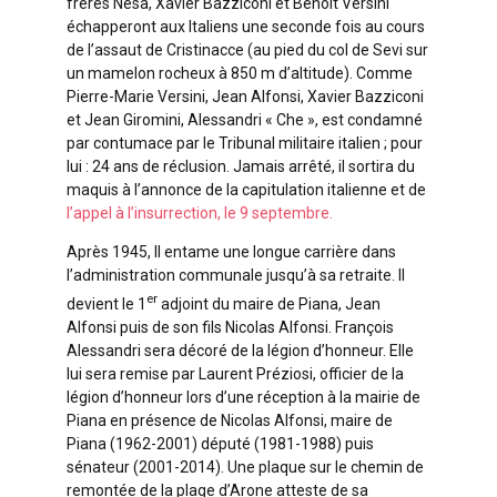
frères Nesa, Xavier Bazziconi et Benoît Versini
échapperont aux Italiens une seconde fois au cours
de l’assaut de Cristinacce (au pied du col de Sevi sur
un mamelon rocheux à 850 m d’altitude). Comme
Pierre-Marie Versini, Jean Alfonsi, Xavier Bazziconi
et Jean Giromini, Alessandri « Che », est condamné
par contumace par le Tribunal militaire italien ; pour
lui : 24 ans de réclusion. Jamais arrêté, il sortira du
maquis à l’annonce de la capitulation italienne et de
l’appel à l’insurrection, le 9 septembre.
Après 1945, Il entame une longue carrière dans
l’administration communale jusqu’à sa retraite. Il
er
devient le 1
adjoint du maire de Piana, Jean
Alfonsi puis de son fils Nicolas Alfonsi. François
Alessandri sera décoré de la légion d’honneur. Elle
lui sera remise par Laurent Préziosi, officier de la
légion d’honneur lors d’une réception à la mairie de
Piana en présence de Nicolas Alfonsi, maire de
Piana (1962-2001) député (1981-1988) puis
sénateur (2001-2014). Une plaque sur le chemin de
remontée de la plage d’Arone atteste de sa