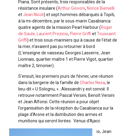
Piana. Sont présents, trois responsables de la
résistance insulaire (
Arthur Giovoni
,
Nonce Bienielli
et
Jean Nicoli
) et sept hommes débarqués à Topiti,
à la mi-décembre, par le sous-marin Casabianca :
quatre agents de la mission Pearl Harbour (
Roger
de Saule,
Laurent Preziosi
,
Pierre Griffi
et
Toussaint
Griffi
) et trois sous-mariniers qui à cause de l’état de
la mer, n’avaient pas pu retourner à bord
(L’enseigne de vaisseau Georges Lasserre, Jean
Lionnais, quartier maître 1 et Pierre Vigot, quartier
maître 2, timonier).
S’ensuit, les premiers jours de février, une réunion
dans la bergerie de la famille de
Charles Nesa
, le
lieu-dit « U Solognu, ». Alessandri y est convié. Il
retrouve notamment Pascal Versini, Benoît Versini
et Jean Alfonsi. Cette réunion a pour objet
l’organisation de la réception du Casabianca sur la
plage d’Arone et la distribution des armes et
munitions qui seront livrées. Venus d’Ajacc
io, Jean