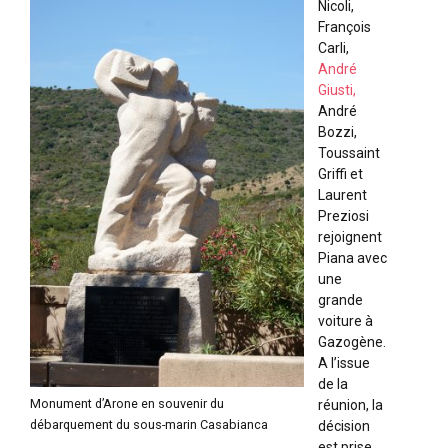
Nicoli,
François
Carli,
André
Giusti,
André
Bozzi,
Toussaint
Griffi et
Laurent
Preziosi
rejoignent
Piana avec
une
grande
voiture à
Gazogène.
A l’issue
de la
Monument d’Arone en souvenir du
réunion, la
débarquement du sous-marin Casabianca
décision
est prise