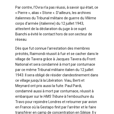
Par contre, l’Ovra n’a pas réussi, à savoir qui était, ce
« Pierre », alias « Stone ». D’ailleurs, les archives
italiennes du Tribunal militaire de guerre du VIIème
corps d’armée (italienne) du 12 juillet 1943,
attestent de la déclaration du juge à ce sujet.
Bianchi a évité le contact hors de son secteur de
réseau.
Dès que fut connue l’arrestation des membres
précités, Raimondi réussit à fuir et se cacher dans le
village de Tavera grâce à Jacques Tavera du Front
National et sera condamné à mort par contumace
par ce même Tribunal militaire italien du 12 juillet
1943. Il sera obligé de résider clandestinement dans
ce village jusqu’à la Libération. Viau, Berti et
Meynard ont pris aussi la fuite. Paul Pardi,
condamné aussi à mort par contumace, réussit à
embarquer sur le
HMS Tribune
à l’embouchure du
Travo pour rejoindre Londres et retourner par avion
en France où la Gestapo finit par l’arrêter et le faire
transférer en camp de concentration en Silésie. Il y