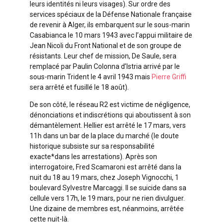
leurs identités ni leurs visages). Sur ordre des
services spéciaux de la Défense Nationale française
de revenir à Alger, ils embarquent sur le sous-marin
Casabianca le 10 mars 1943 avec l’appui militaire de
Jean Nicoli du Front National et de son groupe de
résistants. Leur chef de mission, De Saule, sera
remplacé par Paulin Colonna d’Istria arrivé par le
sous-marin Trident le 4 avril 1943 mais
Pierre Griffi
sera arrêté et fusillé le 18 août).
De son côté, le réseau R2 est victime de négligence,
dénonciations et indiscrétions qui aboutissent à son
démantèlement. Hellier est arrêté le 17 mars, vers
11h dans un bar de la place du marché (le doute
historique subsiste sur sa responsabilité
exacte*dans les arrestations). Après son
interrogatoire, Fred Scamaroni est arrêté dans la
nuit du 18 au 19 mars, chez Joseph Vignocchi, 1
boulevard Sylvestre Marcaggi. Il se suicide dans sa
cellule vers 17h, le 19 mars, pour ne rien divulguer.
Une dizaine de membres est, néanmoins, arrêtée
cette nuit-là.