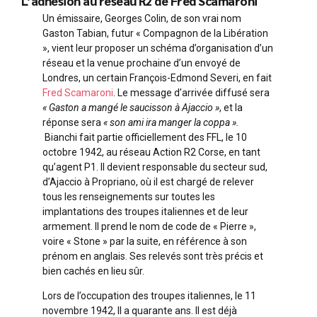
L’adhésion au réseau R2 de Fred Scamaroni
Un émissaire, Georges Colin, de son vrai nom
Gaston Tabian, futur « Compagnon de la Libération
», vient leur proposer un schéma d’organisation d’un
réseau et la venue prochaine d’un envoyé de
Londres, un certain François-Edmond Severi, en fait
Fred Scamaroni
. Le message d’arrivée diffusé sera
« Gaston a mangé le saucisson à Ajaccio »
, et la
réponse sera
« son ami ira manger la coppa ».
Bianchi fait partie officiellement des FFL, le 10
octobre 1942, au réseau Action R2 Corse, en tant
qu’agent P1. Il devient responsable du secteur sud,
d’Ajaccio à Propriano, où il est chargé de relever
tous les renseignements sur toutes les
implantations des troupes italiennes et de leur
armement. Il prend le nom de code de « Pierre »,
voire « Stone » par la suite, en référence à son
prénom en anglais. Ses relevés sont très précis et
bien cachés en lieu sûr.
Lors de l’occupation des troupes italiennes, le 11
novembre 1942, Il a quarante ans. Il est déjà