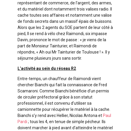
représentant de commerce, de l’argent, des armes,
et du matériel dont notamment trois valises radio. Il
cache toutes ses affaires et notamment une valise
de fonds secrets dans un massif épais de buissons.
Alors que les 2 agents du SOE partent de leur côté à
pied, Il se rend à vélo chez Raimondi, six impasse
Davin, prononce le mot de passe : « je viens de la
part de Monsieur Tainturier, et Raimondi de
répondre, « Ah oui Mr Tainturier de Toulouse ! ». Il y
séjourne plusieurs jours sans sortir.
L’activité au sein du réseau R2
Entre-temps, un chauffeur de Raimondi vient
chercher Bianchi qui fait la connaissance de Fred
Scamaroni. Comme Bianchi bénéficie d’un permis
de circuler préfectoral grâce à son statut
professionnel, il est convenu d’utiliser sa
camionnette pour récupérer le matériel à la cache.
Bianchi s’y rend avec Hellier, Nicolas Antona et
Paul
Pardi
; tous les 4, en tenue de simple pécheur. Ils
doivent marcher à pied avant d’atteindre le matériel