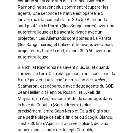
continue sur la côte sud de la France. Bianchi et
Raimondi ne savent plus comment récupérer les
agents. Une seconde tentative est opérée le 5
janvier mais la nuit est claire. 30 à 50 Allemands
sont postés à la Parata (Iles Sanguinaires) avec une
automitrailleuse et balayent le rivage avec un
projecteur. Les Allemands sont postés à La Parata
(Iles Sanguinaires) et balayent, le rivage, avec leurs
projecteurs ; toute la nuit, ils sont 30 à 50 avec une
automitrailleuse.
Bianchi et Raymondi ne savent plus, où et quand,
l’arrivée se fera. Ce n’est que par la nuit sans lune du
6 au 7 janvier que le chef de mission
Sea Urchin
,
Scamaroni, est débarqué avec deux agents du SOE,
Jean Hellier, dit Henri ou Rossini, et Jykell, dit
Meynard, un Anglais spécialiste du sabotage, dans
la baie de Cupabia (Serra di Ferro) ; plus
précisément, entre Capo Nero et Cala di Giglio sur
une petite plage de sable fin dite du Scogliu Biancu.
Il est à 30 km d’Ajaccio. Il a un vélo pliant, de faux
papiers sous le nom de Joseph Grimaldi,