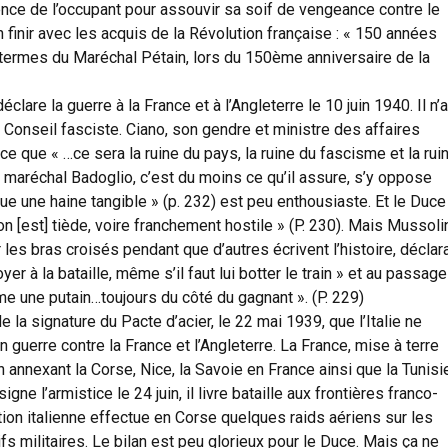
ence de l’occupant pour assouvir sa soif de vengeance contre le
n finir avec les acquis de la Révolution française : « 150 années
s termes du Maréchal Pétain, lors du 150ème anniversaire de la
clare la guerre à la France et à l’Angleterre le 10 juin 1940. Il n’a
Conseil fasciste. Ciano, son gendre et ministre des affaires
rce que « …ce sera la ruine du pays, la ruine du fascisme et la rui
 maréchal Badoglio, c’est du moins ce qu’il assure, s’y oppose
oue une haine tangible » (p. 232) est peu enthousiaste. Et le Duce
on [est] tiède, voire franchement hostile » (P. 230). Mais Mussoli
r les bras croisés pendant que d’autres écrivent l’histoire, déclar
oyer à la bataille, même s’il faut lui botter le train » et au passage 
me une putain…toujours du côté du gagnant ». (P. 229)
 de la signature du Pacte d’acier, le 22 mai 1939, que l’Italie ne
en guerre contre la France et l’Angleterre. La France, mise à terre
en annexant la Corse, Nice, la Savoie en France ainsi que la Tunisi
gne l’armistice le 24 juin, il livre bataille aux frontières franco-
ion italienne effectue en Corse quelques raids aériens sur les
ifs militaires. Le bilan est peu glorieux pour le Duce. Mais ça ne