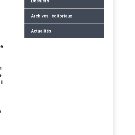
Dossiers
Archives : éditoriaux
Actualités
ne
ni
a-
il
e