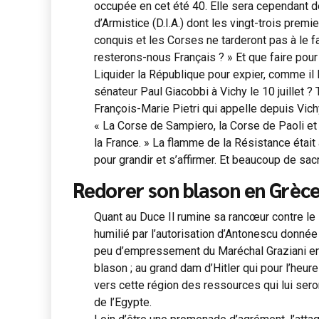
occupée en cet été 40. Elle sera cependant d
d’Armistice (D.I.A.) dont les vingt-trois premie
conquis et les Corses ne tarderont pas à le fa
resterons-nous Français ? » Et que faire pour 
Liquider la République pour expier, comme il 
sénateur Paul Giacobbi à Vichy le 10 juillet 
François-Marie Pietri qui appelle depuis Vichy
« La Corse de Sampiero, la Corse de Paoli et 
la France. » La flamme de la Résistance était 
pour grandir et s’affirmer. Et beaucoup de sacr
Redorer son blason en Grèc
Quant au Duce Il rumine sa rancœur contre le F
humilié par l’autorisation d’Antonescu donné
peu d’empressement du Maréchal Graziani en A
blason ; au grand dam d’Hitler qui pour l’heu
vers cette région des ressources qui lui seron
de l’Egypte.