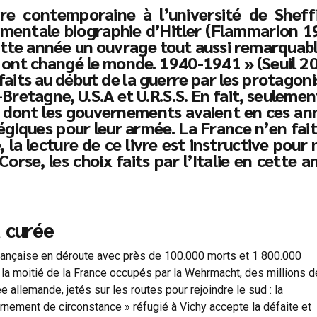
ire contemporaine à l’université de Sheffi
umentale biographie d’Hitler (Flammarion 1
cette année un ouvrage tout aussi remarquabl
ui ont changé le monde. 1940-1941 » (Seuil 2
 faits au début de la guerre par les protagon
Bretagne, U.S.A et U.R.S.S. En fait, seulemen
t dont les gouvernements avaient en ces an
tégiques pour leur armée. La France n’en fai
, la lecture de ce livre est instructive pour
Corse, les choix faits par l’Italie en cette 
a curée
française en déroute avec près de 100.000 morts et 1 800.000
 la moitié de la France occupés par la Wehrmacht, des millions d
e allemande, jetés sur les routes pour rejoindre le sud : la
rnement de circonstance » réfugié à Vichy accepte la défaite et