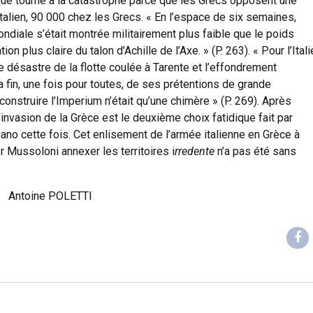
que tourne à la catastrophe parce que les Grecs opposent une
talien, 90 000 chez les Grecs. « En l’espace de six semaines,
mondiale s’était montrée militairement plus faible que le poids
n plus claire du talon d’Achille de l’Axe. » (P. 263). « Pour l’Itali
e désastre de la flotte coulée à Tarente et l’effondrement
 fin, une fois pour toutes, de ses prétentions de grande
construire l’Imperium n’était qu’une chimère » (P. 269). Après
invasion de la Grèce est le deuxième choix fatidique fait par
iano cette fois. Cet enlisement de l’armée italienne en Grèce à
er Mussoloni annexer les territoires i
rredente
n’a pas été sans
Antoine POLETTI