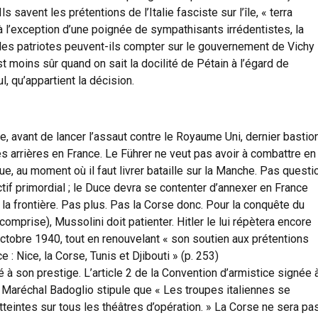
ls savent les prétentions de l’Italie fasciste sur l’île, « terra
’à l’exception d’une poignée de sympathisants irrédentistes, la
is les patriotes peuvent-ils compter sur le gouvernement de Vichy
est moins sûr quand on sait la docilité de Pétain à l’égard de
ul, qu’appartient la décision.
e, avant de lancer l’assaut contre le Royaume Uni, dernier bastio
ses arrières en France. Le Führer ne veut pas avoir à combattre en
que, au moment où il faut livrer bataille sur la Manche. Pas questi
ctif primordial ; le Duce devra se contenter d’annexer en France
la frontière. Pas plus. Pas la Corse donc. Pour la conquête du
mprise), Mussolini doit patienter. Hitler le lui répètera encore
 octobre 1940, tout en renouvelant « son soutien aux prétentions
e : Nice, la Corse, Tunis et Djibouti » (p. 253)
té à son prestige. L’article 2 de la Convention d’armistice signée 
e Maréchal Badoglio stipule que « Les troupes italiennes se
atteintes sur tous les théâtres d’opération. » La Corse ne sera pa