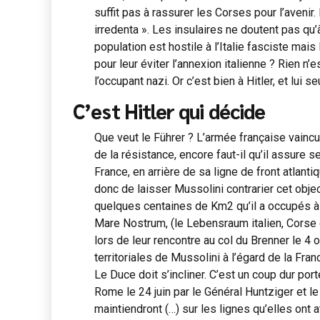
suffit pas à rassurer les Corses pour l’avenir. I
irredenta ». Les insulaires ne doutent pas qu
population est hostile à l’Italie fasciste ma
pour leur éviter l’annexion italienne ? Rien n’
l’occupant nazi. Or c’est bien à Hitler, et lui se
C’est Hitler qui décide
Que veut le Führer ? L’armée française vaincu
de la résistance, encore faut-il qu’il assure 
France, en arrière de sa ligne de front atlanti
donc de laisser Mussolini contrarier cet obje
quelques centaines de Km2 qu’il a occupés à 
Mare Nostrum, (le Lebensraum italien, Corse co
lors de leur rencontre au col du Brenner le 4
territoriales de Mussolini à l’égard de la Franc
Le Duce doit s’incliner. C’est un coup dur por
Rome le 24 juin par le Général Huntziger et l
maintiendront (…) sur les lignes qu’elles ont 