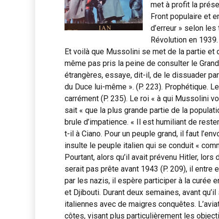
met à profit la prés
Front populaire et e
d’erreur » selon le
Révolution en 1939.
Et voilà que Mussolini se met de la partie et dé
même pas pris la peine de consulter le Grand 
étrangères, essaye, dit-il, de le dissuader pa
du Duce lui-même ». (P. 223). Prophétique. Le
carrément (P. 235). Le roi « à qui Mussolini v
sait « que la plus grande partie de la populati
brule d’impatience. « Il est humiliant de reste
t-il à Ciano. Pour un peuple grand, il faut l’env
insulte le peuple italien qui se conduit « com
Pourtant, alors qu’il avait prévenu Hitler, lors
serait pas prête avant 1943 (P. 209), il entre 
par les nazis, il espère participer à la curée 
et Djibouti. Durant deux semaines, avant qu’il si
italiennes avec de maigres conquêtes. L’aviat
côtes, visant plus particulièrement les object