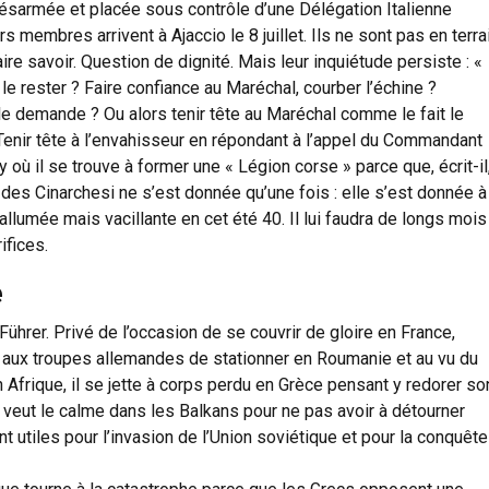
ésarmée et placée sous contrôle d’une Délégation Italienne
rs membres arrivent à Ajaccio le 8 juillet. Ils ne sont pas en terra
ire savoir. Question de dignité. Mais leur inquiétude persiste : «
le rester ? Faire confiance au Maréchal, courber l’échine ?
le demande ? Ou alors tenir tête au Maréchal comme le fait le
? Tenir tête à l’envahisseur en répondant à l’appel du Commandant
 où il se trouve à former une « Légion corse » parce que, écrit-il
des Cinarchesi ne s’est donnée qu’une fois : elle s’est donnée à
allumée mais vacillante en cet été 40. Il lui faudra de longs mois
ifices.
e
ührer. Privé de l’occasion de se couvrir de gloire en France,
e aux troupes allemandes de stationner en Roumanie et au vu du
frique, il se jette à corps perdu en Grèce pensant y redorer so
re veut le calme dans les Balkans pour ne pas avoir à détourner
t utiles pour l’invasion de l’Union soviétique et pour la conquête