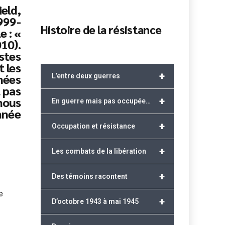
eld,
999-
Histoire de la résistance
e : «
010).
istes
t les
+
nées
L’entre deux guerres
t pas
 nous
+
En guerre mais pas occupée…
année
+
Occupation et résistance
+
Les combats de la libération
+
Des témoins racontent
e
+
D’octobre 1943 à mai 1945