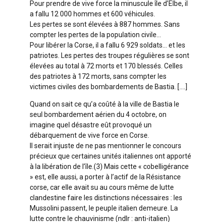
Pour prendre de vive force la minuscule île d’Elbe, il
a fallu 12 000 hommes et 600 véhicules.
Les pertes se sont élevées à 887 hommes. Sans
compter les pertes de la population civile…
Pour libérer la Corse, il a fallu 6 929 soldats… et les
patriotes. Les pertes des troupes régulières se sont
élevées au total à 72 morts et 170 blessés. Celles
des patriotes à 172 morts, sans compter les
victimes civiles des bombardements de Bastia. [….]
Quand on sait ce qu’a coûté à la ville de Bastia le
seul bombardement aérien du 4 octobre, on
imagine quel désastre eût provoqué un
débarquement de vive force en Corse.
Il serait injuste de ne pas mentionner le concours
précieux que certaines unités italiennes ont apporté
à la libération de l’île.(3) Mais cette « cobelligérance
» est, elle aussi, a porter à l’actif de la Résistance
corse, car elle avait su au cours même de lutte
clandestine faire les distinctions nécessaires : les
Mussolini passent, le peuple italien demeure. La
lutte contre le chauvinisme (ndlr : anti-italien)