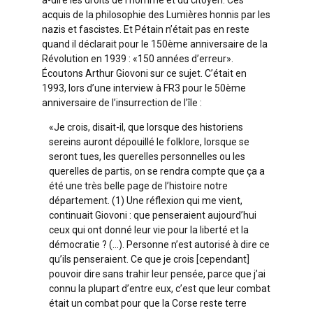
à-dire les droits de l’homme et du citoyen. Ces
acquis de la philosophie des Lumières honnis par les
nazis et fascistes. Et Pétain n’était pas en reste
quand il déclarait pour le 150ème anniversaire de la
Révolution en 1939 : «150 années d’erreur».
Écoutons Arthur Giovoni sur ce sujet. C’était en
1993, lors d’une interview à FR3 pour le 50ème
anniversaire de l’insurrection de l’île :
«Je crois, disait-il, que lorsque des historiens
sereins auront dépouillé le folklore, lorsque se
seront tues, les querelles personnelles ou les
querelles de partis, on se rendra compte que ça a
été une très belle page de l’histoire notre
département. (1) Une réflexion qui me vient,
continuait Giovoni : que penseraient aujourd’hui
ceux qui ont donné leur vie pour la liberté et la
démocratie ? (…). Personne n’est autorisé à dire ce
qu’ils penseraient. Ce que je crois [cependant]
pouvoir dire sans trahir leur pensée, parce que j’ai
connu la plupart d’entre eux, c’est que leur combat
était un combat pour que la Corse reste terre