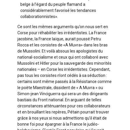
belge à l’égard du peuple flamand a
considérablement favorisé les tendances
collaborationnistes».
Ce sont les mêmes arguments qu’on nous sert en
Corse pour réhabiliter les irrédentistes. La France
jacobine, la France laïque, aurait poussé Petru
Rocca et les corsistes de «A Muvra» dans les bras
de Mussolini. Et voilà absous les apologistes du
national-socialisme et ceux qui ont collaboré avec
Mussolini et Hitler pour la sauvegarde des minorités
nationales – en Corse les irrédentistes. Cependant,
pas tous les corsistes n’ont cédés à sa séduction :
certains sont même passés à la Résistance comme
le poète Maestrale, dissident de « A Muvra » ou
Simon-jean Vinciguerra qui sera un des dirigeants
bastiais du Front national. En arguant de telles
circonstances atténuantes pour ces collaborateurs
et en brouillant les repères, Pétain pourrait trouver
grâce à nos yeux si nous admettions qu’il était de
bonne foi pour épargner à la France le judéo-