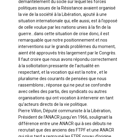
démantèlement du socle sur lequel les forces
politiques issues de la Résistance avaient organisé
la vie de la société à la Libération, ajouté à une
situation internationale qui, elle aussi, est à l’opposé
de celle voulue par les nations unies à la fin de la
guerre…dans cette situation de crise donc, il est
remarquable que notre positionnement et nos
interventions sur le grands problèmes du moment,
aient été approuvés très largement par le Congrès.
Il faut croire que nous avons répondu correctement
à la sollicitation pressante de l’actualité en
respectant, et la vocation qui est la notre , et le
pluralisme des courants de pensées que nous
rassemblons ; réponse qui ne peut se confondre
avec celles des partis, des syndicats ou autres
organisations qui ont vocation à intervenir en tant
qu’acteurs directs de la vie politique.
Pierre Villon, Député communiste à la Libération,
Président de l’ANACR jusqu’en 1966, soulignait la
différence entre une ANACR qui à ses débuts ne
recrutait que des anciens des FTPF et une ANACR
qui plus tard a regroupé les FTPF, noyau d’origine,