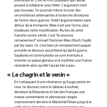
bolchevisme. C’est le Front populaire qui l’aurait
poussé à collaborer avec Hitler. L’argument n’est
pas nouveau. On pourrait même trouver des
circonstances atténuantes à toutes les dictatures
de l’entre-deux guerres. Voilà l’argumentation sans
détour de la tromperie. Mais il est une forme, plus
insidieuse cette mystification. Au lieu de cette
franche contre-vérité, c’est “le sournois
remaniement” écrivait l’historien Marc Bloch, fusillé
par les nazis. Or, c’est bien un remaniement auquel
procède ce discours qui prétend qu’après guerre,
Gaullistes et communistes se sont évertués à
inventer un passé glorieux et à mythifier une France
résistante alors qu’elle l’aurait été si peu.
« Le chagrin et le venin »
En s’attaquant à une résistance qu’il juge peinte en
rose, ce discours noirci le tableau à souhait,
dénature la Résistance et fait des Français une
masse consentante et silencieuse rangée
craintivement derrière le Maréchal Pétain jusqu’à la
veille de la Libération, avec sur ses marges une