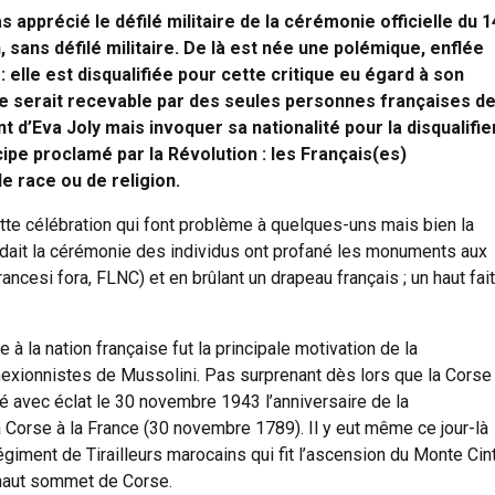
as apprécié le défilé militaire de la cérémonie officielle du 1
en, sans défilé militaire. De là est née une polémique, enflée
: elle est disqualifiée pour cette critique eu égard à son
que serait recevable par des seules personnes françaises d
d’Eva Joly mais invoquer sa nationalité pour la disqualifier
cipe proclamé par la Révolution : les Français(es)
de race ou de religion.
tte célébration qui font problème à quelques-uns mais bien la
édait la cérémonie des individus ont profané les monuments aux
ancesi fora, FLNC) et en brûlant un drapeau français ; un haut fait
 à la nation française fut la principale motivation de la
nexionnistes de Mussolini. Pas surprenant dès lors que la Corse
 avec éclat le 30 novembre 1943 l’anniversaire de la
 Corse à la France (30 novembre 1789). Il y eut même ce jour-là
giment de Tirailleurs marocains qui fit l’ascension du Monte Cin
s haut sommet de Corse.