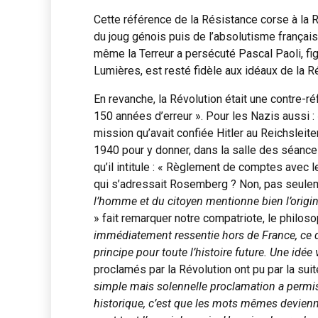
Cette référence de la Résistance corse à la R
du joug génois puis de l’absolutisme françai
même la Terreur a persécuté Pascal Paoli, fi
Lumières, est resté fidèle aux idéaux de la Ré
En revanche, la Révolution était une contre-r
150 années d’erreur ». Pour les Nazis aussi : 
mission qu’avait confiée Hitler au Reichslei
1940 pour y donner, dans la salle des séance
qu’il intitule : « Règlement de comptes avec 
qui s’adressait Rosemberg ? Non, pas seuleme
l’homme et du citoyen mentionne bien l’origi
» fait remarquer notre compatriote, le philo
immédiatement ressentie hors de France, ce 
principe pour toute l’histoire future. Une idé
proclamés par la Révolution ont pu par la suit
simple mais solennelle proclamation a permis d’
historique, c’est que les mots mêmes devienne