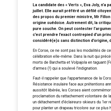
La candidate des « Verts », Eva Joly, n’a p
juillet. Elle aurait préféré un défilé citoy
des propos du premier ministre, Mr Fillon 
origine suédoise. Autrement dit, la criti
pure souche. On peut contester l’argument 
c’est prendre l’exact contrepied d’un prin
considéré(e)s sans distinction d’origine, 
En Corse, ce ne sont pas les modalités de ce
célébration elle-même. Dans la nuit qui préc
morts de Barchetta et Volpajola en taguant (Fr
d’armes (!) qui a soulevé l’indignation.
Faut-il rappeler que l’appartenance de la Corse
Résistance insulaire face aux prétentions an
aussitôt libérée, les Corses aient commémoré
proclamation du rattachement volontaire de la
un détachement d’éclaireurs-skieurs du 1er ré
pour planter un drapeau tricolore sur ce plu