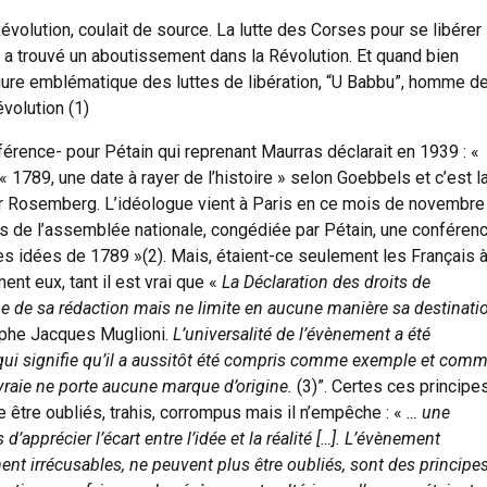
évolution, coulait de source. La lutte des Corses pour se libérer
s a trouvé un aboutissement dans la Révolution. Et quand bien
gure emblématique des luttes de libération, “U Babbu”, homme d
volution (1)
éférence- pour Pétain qui reprenant Maurras déclarait en 1939 : «
« 1789, une date à rayer de l’histoire » selon Goebbels et c’est l
ter Rosemberg. L’idéologue vient à Paris en ce mois de novembre
s de l’assemblée nationale, congédiée par Pétain, une conféren
les idées de 1789 »(2). Mais, étaient-ce seulement les Français 
nt eux, tant il est vrai que «
La Déclaration des droits de
ne de sa rédaction mais ne limite en aucune manière sa destinati
sophe Jacques Muglioni.
L’universalité de l’évènement a été
qui signifie qu’il a aussitôt été compris comme exemple et com
e vraie ne porte aucune marque d’origine.
(3)”. Certes ces principe
e être oubliés, trahis, corrompus mais il n’empêche : «
… une
apprécier l’écart entre l’idée et la réalité […]. L’évènement
nt irrécusables, ne peuvent plus être oubliés, sont des principe