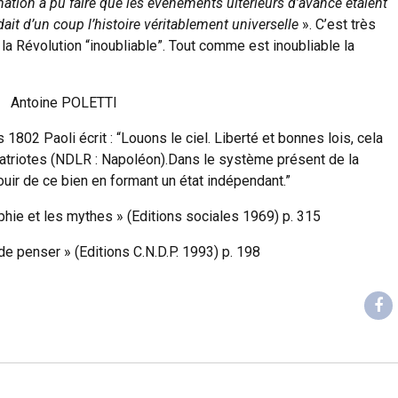
ation a pu faire que les évènements ultérieurs d’avance étaient
ait d’un coup l’histoire véritablement universelle
». C’est très
la Révolution “inoubliable”. Tout comme est inoubliable la
Antoine POLETTI
 1802 Paoli écrit : “Louons le ciel. Liberté et bonnes lois, cela
patriotes (NDLR : Napoléon).Dans le système présent de la
ouir de ce bien en formant un état indépendant.”
phie et les mythes » (Editions sociales 1969) p. 315
de penser » (Editions C.N.D.P. 1993) p. 198