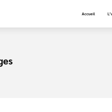
Accueil
L’
ges