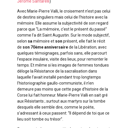
Jérôme Santarelli
)
Avec Marie-Pierre Valli, le croisement n’est pas celui
de destins singuliers mais celui de l’histoire avec la
mémoire. Elle assume la subjectivité de son regard
parce que “La mémoire, c’est le présent du passé”
comme l’a dit Saint Augustin. Sur le mode subjectif,
selon
sa
mémoire et
son
présent, elle fait le récit
de
son 70ème anniversaire
de la Libération; avec
quelques témoignages, parfois sans, elle parcourt
l’espace insulaire, visite des lieux, pour remonter le
temps. Et même si les images de femmes tondues
déloge la Résistance de la sacralisation dans
laquelle l’avait installé pendant trop longtemps
l’historiographie gaullo-communiste, il n’en
demeure pas moins que cette page d’histoire de la
Corse lui fait honneur. Marie-Pierre Valli en sait gré
aux Résistants ; surtout aux martyrs sur la tombe
desquels elle semble dire, comme le poète,
s’adressant à ceux passent: “Il dépend de toi que ce
lieu soit tombe ou trésor”.