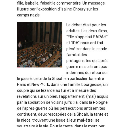
fille, Isabelle, faisait le commentaire. Un message
illustré par l’exposition d’Isaline Choury sur les
camps nazis.
Le débat était pour les
adultes. Les deux films,
“Elle s’appelait SARAH”
et “IDA” nous ont fait
pénétrer dans le cercle
familial des
protagonistes qui après
guerre ne sortiront pas
indemnes du retour sur
le passé, celui de la Shoah en particulier. Ici, entre
Paris et New-York, dans une famille bourgeoise, un
couple qui se lézarde au fur et à mesure des
révélations sur un bien, l’appartement, (mal) acquis
par la spoliation de voisins juifs ; là, dans la Pologne
de l’après-guerre où les persécutions antisémites
continuent, deux rescapées de la Shoah, la tante et
la nièce, trouvent une issue à leur mal-être : se
soustraire à la vie. Pour la tante, dans la mort, par