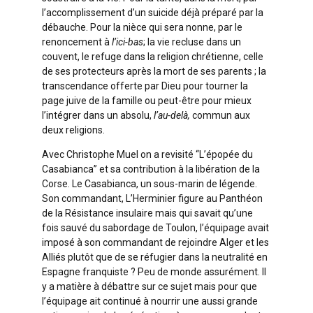
l’accomplissement d’un suicide déjà préparé par la
débauche. Pour la nièce qui sera nonne, par le
renoncement à
l’ici-bas
; la vie recluse dans un
couvent, le refuge dans la religion chrétienne, celle
de ses protecteurs après la mort de ses parents ; la
transcendance offerte par Dieu pour tourner la
page juive de la famille ou peut-être pour mieux
l’intégrer dans un absolu,
l’au-delà,
commun aux
deux religions.
Avec Christophe Muel on a revisité “L’épopée du
Casabianca” et sa contribution à la libération de la
Corse. Le Casabianca, un sous-marin de légende.
Son commandant, L’Herminier figure au Panthéon
de la Résistance insulaire mais qui savait qu’une
fois sauvé du sabordage de Toulon, l’équipage avait
imposé à son commandant de rejoindre Alger et les
Alliés plutôt que de se réfugier dans la neutralité en
Espagne franquiste ? Peu de monde assurément. Il
y a matière à débattre sur ce sujet mais pour que
l’équipage ait continué à nourrir une aussi grande