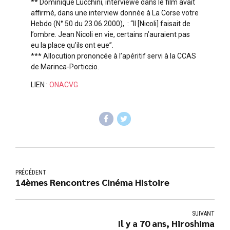
** Dominique Lucchini, interviewé dans le film avait
affirmé, dans une interview donnée à La Corse votre
Hebdo (N° 50 du 23.06.2000), : “Il [Nicoli] faisait de
l’ombre. Jean Nicoli en vie, certains n’auraient pas
eu la place qu’ils ont eue”.
*** Allocution prononcée à l’apéritif servi à la CCAS
de Marinca-Porticcio.
LIEN :
ONACVG
PRÉCÉDENT
14èmes Rencontres Cinéma Histoire
SUIVANT
Il y a 70 ans, Hiroshima