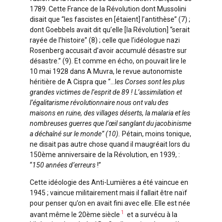
1789. Cette France de la Révolution dont Mussolini
disait que “les fascistes en [étaient] l’antithèse” (7) ;
dont Goebbels avait dit qu’elle [la Révolution] “serait
rayée de l’histoire” (8) ; celle que l’idéologue nazi
Rosenberg accusait d’avoir accumulé désastre sur
désastre.” (9). Et comme en écho, on pouvait lire le
10 mai 1928 dans A Muvra, le revue autonomiste
héritière de A Cispra que “…l
es Corses sont les plus
grandes victimes de l’esprit de 89 ! L’assimilation et
l’égalitarisme révolutionnaire nous ont valu des
maisons en ruine, des villages déserts, la malaria et les
nombreuses guerres que l’œil sanglant du jacobinisme
a déchaîné sur le monde” (10).
Pétain, moins tonique,
ne disait pas autre chose quand il maugréait lors du
150ème anniversaire de la Révolution, en 1939, :
“
150 années d’erreurs
!”
Cette idéologie des Anti-Lumières a été vaincue en
1945 ; vaincue militairement mais il fallait être naïf
pour penser qu’on en avait fini avec elle. Elle est née
1
avant même le 20ème siècle
et a survécu à la