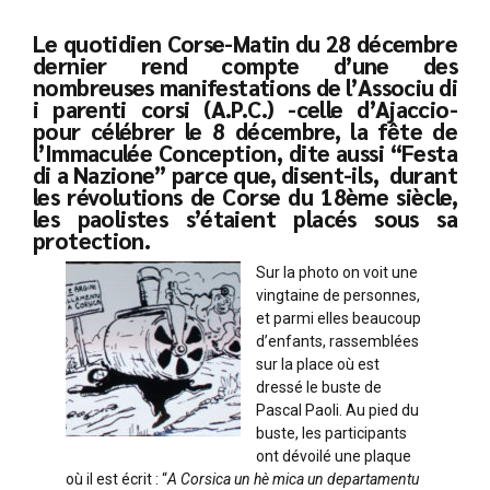
Le quotidien Corse-Matin du 28 décembre
dernier rend compte d’une des
nombreuses manifestations de l’Associu di
i parenti corsi (A.P.C.) -celle d’Ajaccio-
pour célébrer le 8 décembre, la fête de
l’Immaculée Conception, dite aussi “Festa
di a Nazione” parce que, disent-ils, durant
les révolutions de Corse du 18ème siècle,
les paolistes s’étaient placés sous sa
protection.
Sur la photo on voit une
vingtaine de personnes,
et parmi elles beaucoup
d’enfants, rassemblées
sur la place où est
dressé le buste de
Pascal Paoli. Au pied du
buste, les participants
ont dévoilé une plaque
où il est écrit : “
A Corsica un hè mica un departamentu