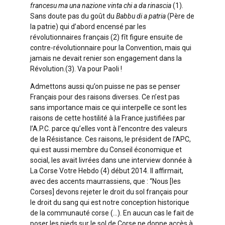
francesu ma una nazione vinta chi a da rinascia
(1).
Sans doute pas du goût du
Babbu di a patria
(Père de
la patrie) qui d’abord encensé par les
révolutionnaires français (2) fît figure ensuite de
contre-révolutionnaire pour la Convention, mais qui
jamais ne devait renier son engagement dans la
Révolution.(3). Va pour Paoli !
Admettons aussi qu’on puisse ne pas se penser
Français pour des raisons diverses. Ce n’est pas
sans importance mais ce qui interpelle ce sont les
raisons de cette hostilité à la France justifiées par
l’A.P.C. parce qu’elles vont à l’encontre des valeurs
de la Résistance. Ces raisons, le président de l’APC,
qui est aussi membre du Conseil économique et
social, les avait livrées dans une interview donnée à
La Corse Votre Hebdo (4) début 2014. Il affirmait,
avec des accents maurrassiens, que : “Nous [les
Corses] devons rejeter le droit du sol français pour
le droit du sang qui est notre conception historique
de la communauté corse (…). En aucun cas le fait de
poser les pieds sur le sol de Corse ne donne accès à