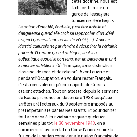
cette doctrine, nous est
faite cette mise en
garde de l’essayiste
tunisienne Hélé Beji : «
La notion d’identité, écrit-elle, peut être irréelle et
dangereuse quand elle croit se rapprocher d’un idéal
originel qui serait son noyau de vérité (….). Aucune
identité culturelle ne parviendra à récupérer la véritable
patrie de l’homme qui est politique, seul lien
authentique auquel je consens, par un pacte qui m’unit
à mes semblables
». (6) “Français, sans distinction
d’origine, de race et de religion”. Avant guerre et
pendant l’Occupation, en voulant rester Français,
c’est à ces valeurs qu’une majorité de Corses
étaient attachés. Tout en atteste, depuis le serment
de Bastia prononcé en décembre 1938 jusqu’aux
arrêtés préfectoraux du 9 septembre imposés au
préfet pétainiste par les Résistants. Et pour donner
tout son sens à leur victoire acquise quelques
semaines plus tôt,
le 30 novembre 1943
, on a
commémoré avec éclat en Corse l’anniversaire la
fusion de la nation corse dans la nation française de