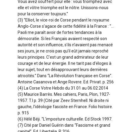
Vous avez souffert pour elle : vous triomphez avec
elle et vôtre triomphe est le nôtre. Unissons-nous
pour la conserver toujours.”
(3) “Elliot, le vice-roi de Corse pendant le royaume
Anglo-Corse s’agace de cette fidélité à la France : “…
Paoli me paraît avoir de fortes tendances à la
démocratie. Si les Français avaient respecté son
autorité et son influence, s’ils n’avaient pas menacé
ses jours, je ne crois pas qu’il eût jamais reproché
leurs principes. C’est un grand admirateur de leur
courage et de leur énergie. Il ne tarit pas d’éloges à
leur sujet, tout en désapprouvant leurs dernières
atrocités.” Dans “La Révolution française en Corse”.
Antoine Casanova et Ange Rovere. Ed. Privat. p. 256
(4) La Corse Votre Hebdo du 31.01 au 06.02.2014
(5) Maurice Barrès. Mes cahiers, Paris, Plon, 1927-
1957. T.I p. 39 (Cité par Zeev Sternhell. Ni droite ni
gauche, l’idéologie fasciste en France. Folio histoire.
p. 915
(6) Hélé Béji. “L’imposture culturelle. Ed Stock 1997.
(7) Cité par Daniel Guérin dans “Fascisme et grand
capital”. Ed. Libertalia. P. 316