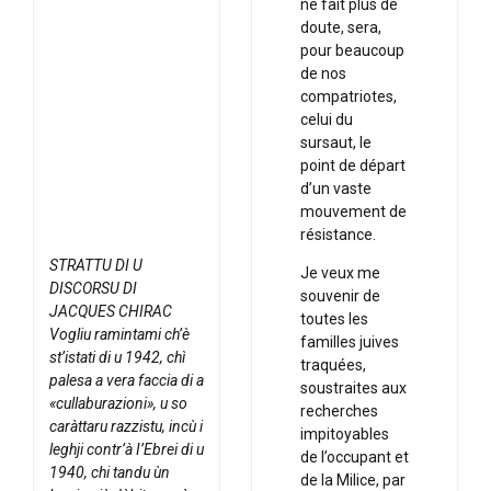
ne fait plus de
doute, sera,
pour beaucoup
de nos
compatriotes,
celui du
sursaut, le
point de départ
d’un vaste
mouvement de
résistance.
STRATTU DI U
Je veux me
DISCORSU DI
souvenir de
JACQUES CHIRAC
toutes les
Vogliu ramintami ch’è
familles juives
st’istati di u 1942, chì
traquées,
palesa a vera faccia di a
soustraites aux
«cullaburazioni», u so
recherches
caràttaru razzistu, incù i
impitoyables
leghji contr’à I’Ebrei di u
de l’occupant et
1940, chi tandu ùn
de la Milice, par