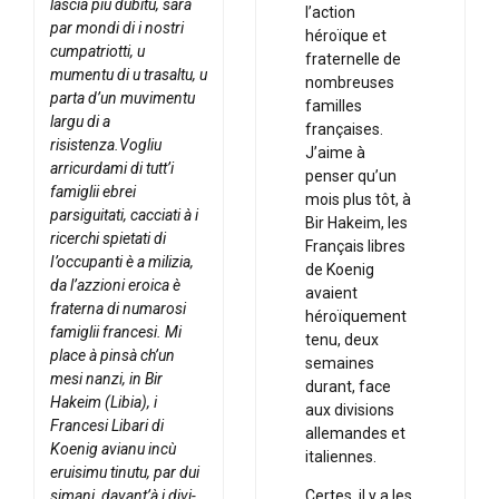
lascia più dùbitu, sarà
l’action
par mondi di i nostri
héroïque et
cumpatriotti, u
fraternelle de
mumentu di u trasaltu, u
nombreuses
parta d’un muvimentu
familles
largu di a
françaises.
risistenza.
Vogliu
J’aime à
arricurdami di tutt’i
penser qu’un
famiglii ebrei
mois plus tôt, à
parsiguitati, cacciati à i
Bir Hakeim, les
ricerchi spietati di
Français libres
I’occupanti è a milizia,
de Koenig
da l’azzioni eroica è
avaient
fraterna di numarosi
héroïquement
famiglii francesi. Mi
tenu, deux
place à pinsà ch’un
semaines
mesi nanzi, in Bir
durant, face
Hakeim (Libia), i
aux divisions
Francesi Libari di
allemandes et
Koenig avianu incù
italiennes.
eruisimu tinutu, par dui
simani, davant’à i divi­
Certes, il y a les