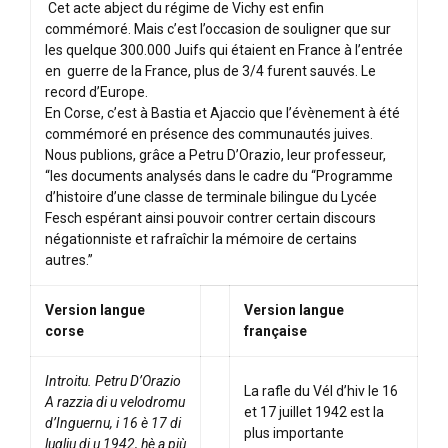
Cet acte abject du régime de Vichy est enfin
commémoré. Mais c’est l’occasion de souligner que sur
les quelque 300.000 Juifs qui étaient en France à l’entrée
en guerre de la France, plus de 3/4 furent sauvés. Le
record d’Europe.
En Corse, c’est à Bastia et Ajaccio que l’évènement à été
commémoré en présence des communautés juives.
Nous publions, grâce a Petru D’Orazio, leur professeur,
“les documents analysés dans le cadre du “Programme
d’histoire d’une classe de terminale bilingue du Lycée
Fesch espérant ainsi pouvoir contrer certain discours
négationniste et rafraîchir la mémoire de certains
autres.”
Version langue
Version langue
corse
française
Introitu. Petru D’Orazio
La rafle du Vél d’hiv le 16
A razzia di u velodromu
et 17 juillet 1942 est la
d’Inguernu, i 16 è 17 di
plus importante
lugliu di u 1942, hè a più