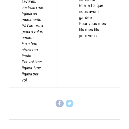
Lavureti,
Et à la foi que
custruiti i me
nous avons
figlioli un
gardée
munimentu
Pour vous mes
Pà I’amori, a
fils mes fils
gioia u valori
pour vous
umanu
È à a fedi
ch’avemu
tinuta
Par voi i me
figlioli, i me
figlioli par
voi.