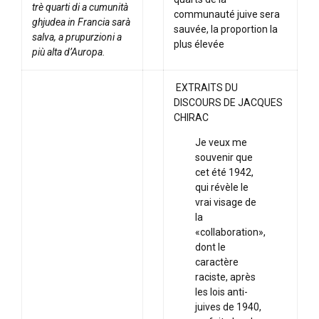
trè quarti di a cumunità
communauté juive sera
ghjudea in Francia sarà
sauvée, la proportion la
salva, a prupurzioni a
plus élevée
più alta d’Auropa.
EXTRAITS DU
DISCOURS DE JACQUES
CHIRAC
Je veux me
souvenir que
cet été 1942,
qui révèle le
vrai visage de
la
«collaboration»,
dont le
caractère
raciste, après
les lois anti-
juives de 1940,