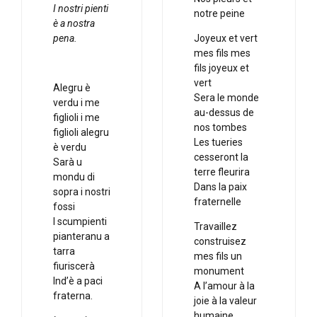
I nostri pienti
notre peine
è a nostra
pena.
Joyeux et vert
mes fils mes
fils joyeux et
vert
Alegru è
Sera le monde
verdu i me
au-dessus de
figlioli i me
nos tombes
figlioli alegru
Les tueries
è verdu
cesseront la
Sarà u
terre fleurira
mondu di
Dans la paix
sopra i nostri
fraternelle
fossi
I scumpienti
Travaillez
pianteranu a
construisez
tarra
mes fils un
fiuriscerà
monument
Ind’è a paci
A l’amour à la
fraterna.
joie à la valeur
humaine