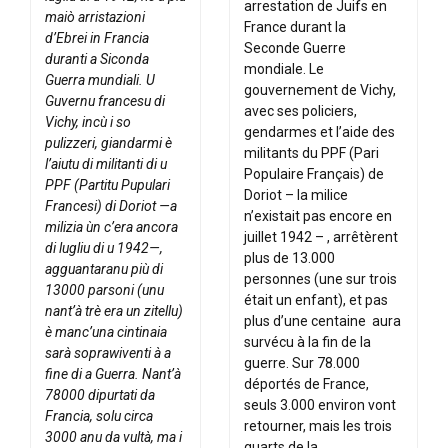
arrestation de Juifs en
maiò arristazioni
France durant la
d’Ebrei in Francia
Seconde Guerre
duranti a Siconda
mondiale. Le
Guerra mundiali. U
gouvernement de Vichy,
Guvernu francesu di
avec ses policiers,
Vichy, incù i so
gendarmes et l’aide des
pulizzeri, giandarmi è
militants du PPF (Pari
l’aiutu di militanti di u
Populaire Français) de
PPF (Partitu Pupulari
Doriot – la milice
Francesi) di Doriot —a
n’existait pas encore en
milizia ùn c’era ancora
juillet 1942 – , arrêtèrent
di lugliu di u 1942—,
plus de 13.000
agguantaranu più di
personnes (une sur trois
13000 parsoni (unu
était un enfant), et pas
nant’à trè era un zitellu)
plus d’une centaine aura
è manc’una cintinaia
survécu à la fin de la
sarà soprawiventi à a
guerre. Sur 78.000
fine di a Guerra. Nant’à
déportés de France,
78000 dipurtati da
seuls 3.000 environ vont
Francia, solu circa
retourner, mais les trois
3000 anu da vultà, ma i
quarts de la