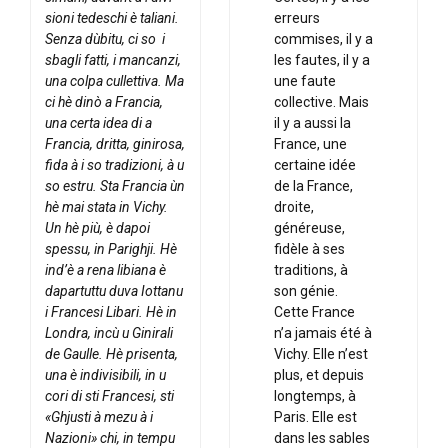
sioni tedeschi è taliani.
erreurs
Senza dùbitu, ci so i
commises, il y a
sbagli fatti, i man­canzi,
les fautes, il y a
una colpa cullettiva. Ma
une faute
ci hè dinò a Francia,
collective. Mais
una certa idea di a
il y a aussi la
Francia, dritta, ginirosa,
France, une
fida à i so tra­dizioni, à u
certaine idée
so estru. Sta Francia ùn
de la France,
hè mai stata in Vichy.
droite,
Un hè più, è dapoi
généreuse,
spessu, in Parighji. Hè
fidèle à ses
ind’è a rena libiana è
traditions, à
dapartuttu duva Iottanu
son génie.
i Francesi Libari. Hè in
Cette France
Londra, incù u Ginirali
n’a jamais été à
de Gaulle. Hè prisenta,
Vichy. Elle n’est
una è indivisibili, in u
plus, et depuis
cori di sti Francesi, sti
longtemps, à
«Ghjusti à mezu à i
Paris. Elle est
Nazioni» chi, in tempu
dans les sables