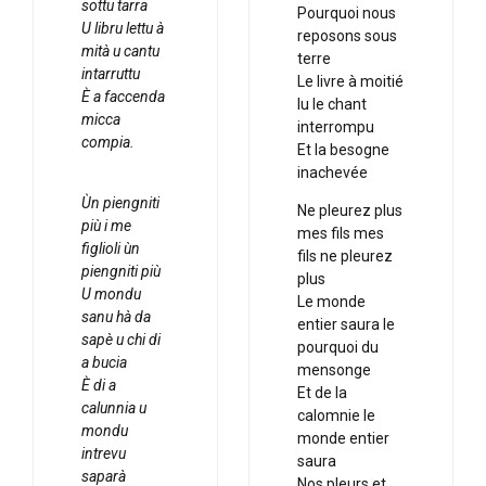
sottu tarra
Pourquoi nous
U libru lettu à
reposons sous
mità u cantu
terre
intarruttu
Le livre à moitié
È a faccenda
lu le chant
micca
interrompu
compia.
Et la besogne
inachevée
Ùn piengniti
Ne pleurez plus
più i me
mes fils mes
figlioli ùn
fils ne pleurez
piengniti più
plus
U mondu
Le monde
sanu hà da
entier saura le
sapè u chi di
pourquoi du
a bucia
mensonge
È di a
Et de la
calunnia u
calomnie le
mondu
monde entier
intrevu
saura
saparà
Nos pleurs et