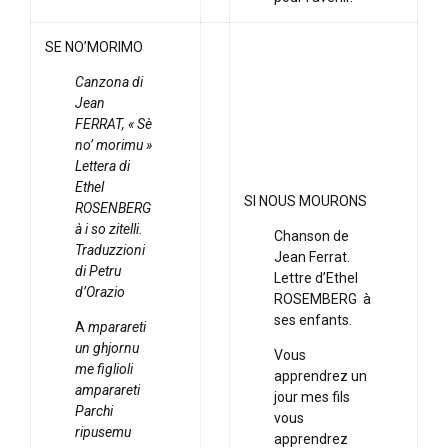
SE NO’MORIMO
Canzona di
Jean
FERRAT, « Sè
no’ morimu »
Lettera di
Ethel
SI NOUS MOURONS
ROSENBERG
à i so zitelli.
Chanson de
Traduzzioni
Jean Ferrat.
di Petru
Lettre d’Ethel
d’Orazio
ROSEMBERG à
ses enfants.
A
mparareti
un ghjornu
Vous
me figlioli
apprendrez un
amparareti
jour mes fils
Parchi
vous
ripusemu
apprendrez