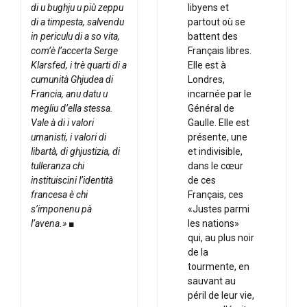
di u bughju u più zeppu
libyens et
di a timpesta, salvendu
partout où se
in periculu di a so vita,
battent des
com’è l’accerta Serge
Français libres.
Klarsfed, i trè quarti di a
Elle est à
cumunità Ghjudea di
Londres,
Francia, anu datu u
incarnée par le
megliu d’ella stessa.
Général de
Vale à di i valori
Gaulle. Elle est
umanisti, i valori di
présente, une
libartà, di ghjustizia, di
et indivisible,
tulleranza chi
dans le cœur
instituiscini l’identità
de ces
francesa è chi
Français, ces
s’imponenu pà
«Justes parmi
l’avena.» ■
les nations»
qui, au plus noir
de la
tourmente, en
sauvant au
péril de leur vie,