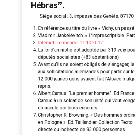
Hébras”.
Siège social : 3, impasse des Genêts. 87170
En référence au titre du livre « Vichy, un pass
Vladimir Jankélévitch. « L’imprescriptible. Pard
Internet. Le monde. 11.10.2012
La loi d’amnistie est adoptée par 319 voix po
députés socialistes (+83 abstentions).
Avant qu’ils ne soient obligés de s’engager, 
aux sollicitations allemandes pour partir sur 
12 000 jeunes gens avaient fuit l’Alsace malgré
repris.
Albert Camus. “Le premier homme”. Ed France-loi
Camus à un soldat de son unité qui veut ven
émasculé par leurs ennemis.
Christopher R. Browning. « Des hommes ordinair
en Pologne ». Ed. Taillandier. Collection Tex
directe ou indirecte de 83 000 personnes.