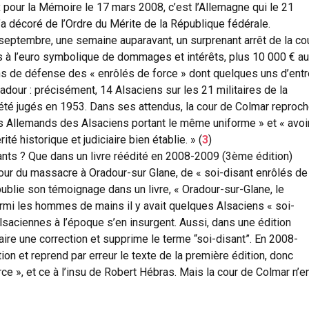
x pour la Mémoire le 17 mars 2008, c’est l’Allemagne qui le 21
a décoré de l’Ordre du Mérite de la République fédérale.
 septembre, une semaine auparavant, un surprenant arrêt de la co
à l’euro symbolique de dommages et intérêts, plus 10 000 € au
ons de défense des « enrôlés de force » dont quelques uns d’entr
adour : précisément, 14 Alsaciens sur les 21 militaires de la
été jugés en 1953. Dans ses attendus, la cour de Colmar reproc
es Allemands des Alsaciens portant le même uniforme » et « avoi
té historique et judiciaire bien établie. » (
3
)
nants ? Que dans un livre réédité en 2008-2009 (3ème édition)
jour du massacre à Oradour-sur Glane, de « soi-disant enrôlés de
ublie son témoignage dans un livre, « Oradour-sur-Glane, le
armi les hommes de mains il y avait quelques Alsaciens « soi-
lsaciennes à l’époque s’en insurgent. Aussi, dans une édition
ire une correction et supprime le terme “soi-disant”. En 2008-
ion et reprend par erreur le texte de la première édition, donc
ce », et ce à l’insu de Robert Hébras. Mais la cour de Colmar n’e