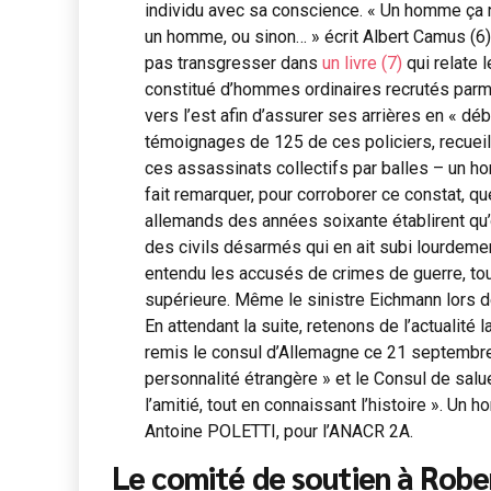
individu avec sa conscience. « Un homme ça n
un homme, ou sinon… » écrit Albert Camus (6).
pas transgresser dans
un livre (7)
qui relate l
constitué d’hommes ordinaires recrutés parmi
vers l’est afin d’assurer ses arrières en « dé
témoignages de 125 de ces policiers, recueil
ces assassinats collectifs par balles – un ho
fait remarquer, pour corroborer ce constat, q
allemands des années soixante établirent qu’
des civils désarmés qui en ait subi lourdem
entendu les accusés de crimes de guerre, tous 
supérieure. Même le sinistre Eichmann lors de
En attendant la suite, retenons de l’actualité 
remis le consul d’Allemagne ce 21 septembre,
personnalité étrangère » et le Consul de salu
l’amitié, tout en connaissant l’histoire ». U
Antoine POLETTI, pour l’ANACR 2A.
Le comité de soutien à Robe