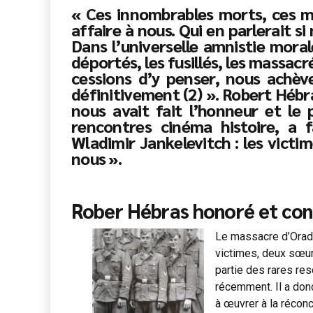
« Ces innombrables morts, ces ma
affaire à nous. Qui en parlerait s
Dans l’universelle amnistie mora
déportés, les fusillés, les massac
cessions d’y penser, nous achève
définitivement (2) ». Robert Hébr
nous avait fait l’honneur et le
rencontres cinéma histoire, a f
Wladimir Jankelevitch : les victi
nous ».
Rober Hébras honoré et c
Le massacre d’Orado
victimes, deux sœurs
partie des rares resc
récemment. Il a donc
à œuvrer à la réconc