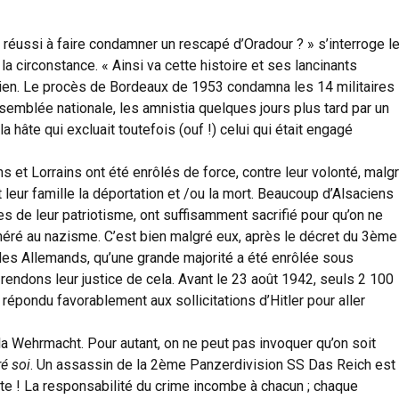
nt réussi à faire condamner un rescapé d’Oradour ? » s’interroge l
a circonstance. « Ainsi va cette histoire et ses lancinants
ien. Le procès de Bordeaux de 1953 condamna les 14 militaires
semblée nationale, les amnistia quelques jours plus tard par un
la hâte qui excluait toutefois (ouf !) celui qui était engagé
ns et Lorrains ont été enrôlés de force, contre leur volonté, malg
t leur famille la déportation et /ou la mort. Beaucoup d’Alsaciens
s de leur patriotisme, ont suffisamment sacrifié pour qu’on ne
héré au nazisme. C’est bien malgré eux, après le décret du 3ème
 des Allemands, qu’une grande majorité a été enrôlée sous
 rendons leur justice de cela. Avant le 23 août 1942, seuls 2 100
pondu favorablement aux sollicitations d’Hitler pour aller
la Wehrmacht. Pour autant, on ne peut pas invoquer qu’on soit
é soi
. Un assassin de la 2ème Panzerdivision SS Das Reich est
rte ! La responsabilité du crime incombe à chacun ; chaque