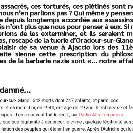
ssacrés, ces torturés, ces piétinés sont n
i nous n’en parlions pas ? Qui même y penser
le depuis longtemps accordée aux assassins,
rés n’ont plus que nous pour penser à eux. Si
rions de les exterminer, et ils seraient m
as, rescapé de la tuerie d’Oradour-sur-Glane
 plaisir de sa venue à Ajaccio lors des 11
aite sienne cette prescription du philos
mes de la barbarie nazie sont «… notre affai
ondamné…
ur-sur- Glane : 642 morts dont 247 enfants, et parmi ces
 et sa mère. Lui, en 1944, est âgé de 19 ans. Il est blessé et fa
apés. Il en a souvent fait le récit ; sur
Radio Alta Frequenza
 quelque légitimité à dénoncer le crime ; quelque légitimité aus
iliation des peuples qui étaient en guerre. Après l’Autriche qui lui