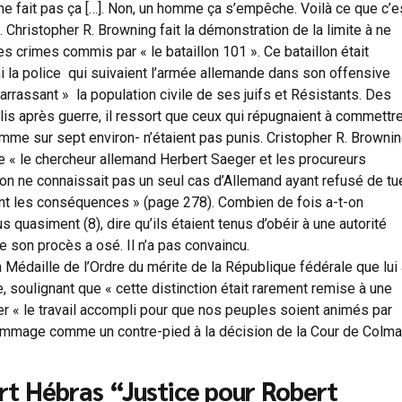
e fait pas ça […]. Non, un homme ça s’empêche. Voilà ce que c’e
 Christopher R. Browning fait la démonstration de la limite à ne
es crimes commis par « le bataillon 101 ». Ce bataillon était
 la police qui suivaient l’armée allemande dans son offensive
barrassant » la population civile de ses juifs et Résistants. Des
lis après guerre, il ressort que ceux qui répugnaient à commettr
mme sur sept environ- n’étaient pas punis. Cristopher R. Browni
ue « le chercheur allemand Herbert Saeger et les procureurs
on ne connaissait pas un seul cas d’Allemand ayant refusé de tu
ent les conséquences » (page 278). Combien de fois a-t-on
quasiment (8), dire qu’ils étaient tenus d’obéir à une autorité
 son procès a osé. Il n’a pas convaincu.
la Médaille de l’Ordre du mérite de la République fédérale que lui
 soulignant que « cette distinction était rarement remise à une
er « le travail accompli pour que nos peuples soient animés par
n hommage comme un contre-pied à la décision de la Cour de Colma
rt Hébras “Justice pour Robert