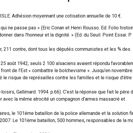
 ISLE. Adhésion moyennant une cotisation annuelle de 10 €.
é qui ne passe pas » (Eric Conan et Henri Rousso. Ed. Folio histoi
onner dans l’honneur et la dignité. » (Ed. du Seuil. Point Essai. P.
ur, 211 contre, dont tous les députés communistes et les ¾ des
le 25 août 1942, seuls 2 100 alsaciens avaient répondu favorable
le front de l’Est « combattre le bolchevisme ». Jusqu’en novembre
 le risque de représailles contre les familles et le risque d’être
sirs, Gallimard. 1994. p.66). C’est la réponse que fait le père d
ger avec la même atrocité un compagnon d’armes massacré et
es, le 101ème bataillon de la police allemande et la solution fi
to. 2007. Le 101ème bataillon, 500 hommes, responsables de la mo