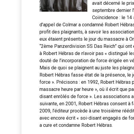
avait décerné le pri
septembre dernier l’
Coïncidence : le 14
d’appel de Colmar a condamné Robert Hébras 
profit des plaignants, à savoir les associati
eux étaient présents le jour du massacre à Or
“2ème Panzerdivision SS Das Reich” qui ont 
à Robert Hébras de n’avoir pas « distingué l
douté de l’incorporation de force érigée en véri
Mais de quoi se plaignent au juste les plaig
Robert Hébras fasse état de la présence, le 
force ». Précisons : en 1992, Robert Hébras p
massacre heure par heure », où il écrit que p
disant enrôlés de force ». Les associations a
suivante, en 2001, Robert Hébras consent à fa
2009, l’éditeur procède à une troisième réédit
avec encore écrit « soi-disant engagés de for
a cure et condamne Robert Hébras.