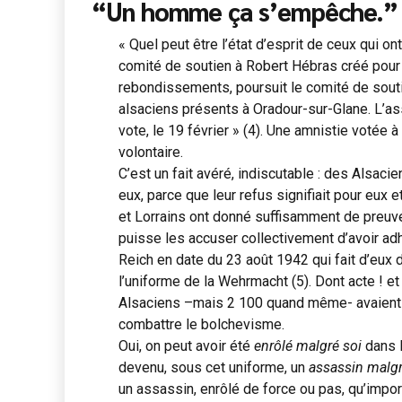
“Un homme ça s’empêche.”
« Quel peut être l’état d’esprit de ceux qui o
comité de soutien à Robert Hébras créé pour l
rebondissements, poursuit le comité de sout
alsaciens présents à Oradour-sur-Glane. L’as
vote, le 19 février » (4). Une amnistie votée à 
volontaire.
C’est un fait avéré, indiscutable : des Alsacie
eux, parce que leur refus signifiait pour eux e
et Lorrains ont donné suffisamment de preuve
puisse les accuser collectivement d’avoir ad
Reich en date du 23 août 1942 qui fait d’eux
l’uniforme de la Wehrmacht (5). Dont acte ! et
Alsaciens –mais 2 100 quand même- avaient ré
combattre le bolchevisme.
Oui, on peut avoir été
enrôlé malgré soi
dans 
devenu, sous cet uniforme, un
assassin malgr
un assassin, enrôlé de force ou pas, qu’impo