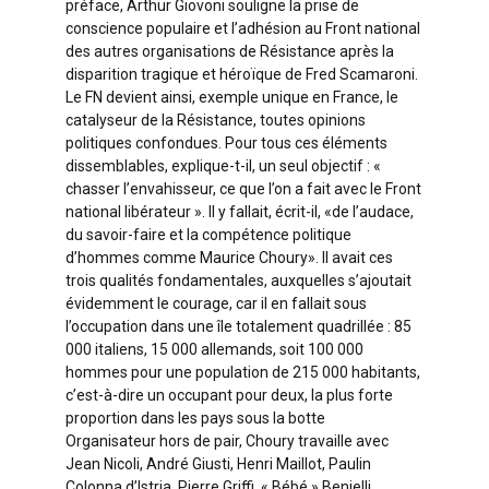
préface, Arthur Giovoni souligne la prise de
conscience populaire et l’adhésion au Front national
des autres organisations de Résistance après la
disparition tragique et héroïque de Fred Scamaroni.
Le FN devient ainsi, exemple unique en France, le
catalyseur de la Résistance, toutes opinions
politiques confondues. Pour tous ces éléments
dissemblables, explique-t-il, un seul objectif : «
chasser l’envahisseur, ce que l’on a fait avec le Front
national libérateur ». Il y fallait, écrit-il, «de l’audace,
du savoir-faire et la compétence politique
d’hommes comme Maurice Choury». Il avait ces
trois qualités fondamentales, auxquelles s’ajoutait
évidemment le courage, car il en fallait sous
l’occupation dans une île totalement quadrillée : 85
000 italiens, 15 000 allemands, soit 100 000
hommes pour une population de 215 000 habitants,
c’est-à-dire un occupant pour deux, la plus forte
proportion dans les pays sous la botte
Organisateur hors de pair, Choury travaille avec
Jean Nicoli, André Giusti, Henri Maillot, Paulin
Colonna d’Istria, Pierre Griffi, « Bébé » Benielli,