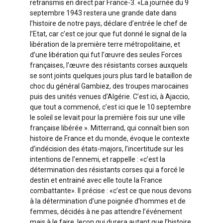
retransmis en direct par France-3. «La journée du 9
septembre 1943 restera une grande date dans
l’histoire de notre pays, déclare d’entrée le chef de
l’Etat, car c’est ce jour que fut donné le signal de la
libération de la première terre métropolitaine, et
d’une libération qui fut l’œuvre des seules Forces
françaises, l’œuvre des résistants corses auxquels
se sont joints quelques jours plus tard le bataillon de
choc du général Gambiez, des troupes marocaines
puis des unités venues d’Algérie. C’est ici, à Ajaccio,
que tout a commencé, c’est ici que le 10 septembre
le soleil se levait pour la première fois sur une ville
française libérée ». Mitterrand, qui connaît bien son
histoire de France et du monde, évoque le contexte
d’indécision des états-majors, l’incertitude sur les
intentions de l’ennemi, et rappelle : «c’est la
détermination des résistants corses qui a forcé le
destin et entrainé avec elle toute la France
combattante». Il précise : «c’est ce que nous devons
à la détermination d’une poignée d’hommes et de
femmes, décidés à ne pas attendre l’événement
mais à le faire, leçon qui durera autant que l’histoire