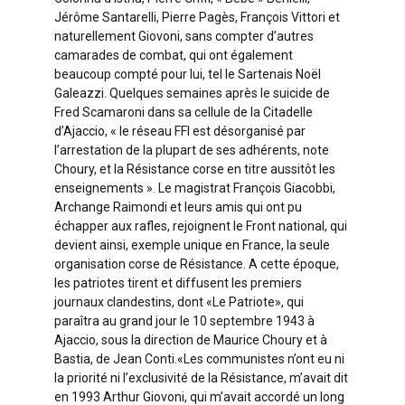
Jérôme Santarelli, Pierre Pagès, François Vittori et
naturellement Giovoni, sans compter d’autres
camarades de combat, qui ont également
beaucoup compté pour lui, tel le Sartenais Noël
Galeazzi. Quelques semaines après le suicide de
Fred Scamaroni dans sa cellule de la Citadelle
d’Ajaccio, « le réseau FFI est désorganisé par
l’arrestation de la plupart de ses adhérents, note
Choury, et la Résistance corse en titre aussitôt les
enseignements ». Le magistrat François Giacobbi,
Archange Raimondi et leurs amis qui ont pu
échapper aux rafles, rejoignent le Front national, qui
devient ainsi, exemple unique en France, la seule
organisation corse de Résistance. A cette époque,
les patriotes tirent et diffusent les premiers
journaux clandestins, dont «Le Patriote», qui
paraîtra au grand jour le 10 septembre 1943 à
Ajaccio, sous la direction de Maurice Choury et à
Bastia, de Jean Conti.«Les communistes n’ont eu ni
la priorité ni l’exclusivité de la Résistance, m’avait dit
en 1993 Arthur Giovoni, qui m’avait accordé un long