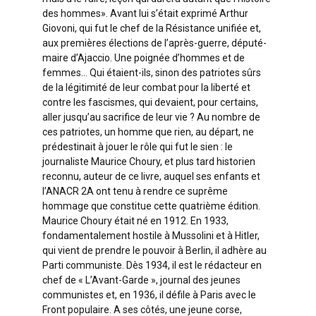
des hommes». Avant lui s’était exprimé Arthur
Giovoni, qui fut le chef de la Résistance unifiée et,
aux premières élections de l’après-guerre, député-
maire d’Ajaccio. Une poignée d’hommes et de
femmes… Qui étaient-ils, sinon des patriotes sûrs
de la légitimité de leur combat pour la liberté et
contre les fascismes, qui devaient, pour certains,
aller jusqu’au sacrifice de leur vie ? Au nombre de
ces patriotes, un homme que rien, au départ, ne
prédestinait à jouer le rôle qui fut le sien : le
journaliste Maurice Choury, et plus tard historien
reconnu, auteur de ce livre, auquel ses enfants et
l’ANACR 2A ont tenu à rendre ce suprême
hommage que constitue cette quatrième édition.
Maurice Choury était né en 1912. En 1933,
fondamentalement hostile à Mussolini et à Hitler,
qui vient de prendre le pouvoir à Berlin, il adhère au
Parti communiste. Dès 1934, il est le rédacteur en
chef de « L’Avant-Garde », journal des jeunes
communistes et, en 1936, il défile à Paris avec le
Front populaire. A ses côtés, une jeune corse,