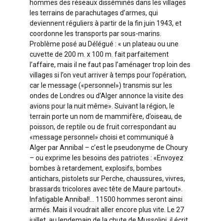
hommes des réseaux disséminés dans les villages
les terrains de parachutages d’armes, qui
deviennent réguliers à partir de la fin juin 1943, et
coordonne les transports par sous-marins.
Problème posé au Délégué : « un plateau ou une
cuvette de 200 m. x 100 m. fait parfaitement
l’affaire, mais il ne faut pas l’aménager trop loin des
villages si l’on veut arriver à temps pour l’opération,
car le message («personnel») transmis sur les
ondes de Londres ou d’Alger annonce la visite des
avions pour la nuit même». Suivant la région, le
terrain porte un nom de mammifère, d’oiseau, de
poisson, de reptile ou de fruit correspondant au
«message personnel» choisi et communiqué à
Alger par Annibal – c’est le pseudonyme de Choury
– ou exprime les besoins des patriotes : «Envoyez
bombes à retardement, explosifs, bombes
antichars, pistolets sur Perche, chaussures, vivres,
brassards tricolores avec tête de Maure partout».
Infatigable Annibal!… 11500 hommes seront ainsi
armés. Mais il voudrait aller encore plus vite. Le 27
juillet, au lendemain de la chute de Mussolini, il écrit