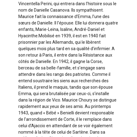
Vincentella Perini, qui entrera dans l’histoire sous le
nom de Danielle Casanova. Ils sympathisent.
Maurice fait la connaissance d’Emma, l’une des
sœurs de Danielle. Il l’épouse. Elle lui donnera quatre
enfants, Marie-Leina, Isaline, André-Daniel et
Hyacinthe.Mobilisé en 1939, il est en 1940 fait
prisonnier par les Allemands, qui le libèrent
quelques mois plus tard en sa qualité d’infirmier. A
son retour à Paris, il entre dans la Résistance aux
côtés de Danielle. En 1942, il gagne la Corse,
berceau de sa belle-famille, et s’engage sans
attendre dans les rangs des patriotes. Comme il
entend soustraire les siens aux recherches des
Italiens, il prend le maquis, tandis que son épouse
Emma, qui sera brutalisée par ceux-ci, s’installe
dans la région de Vico. Maurice Choury se distingue
rapidement aux yeux de ses amis. Au printemps
1943, quand « Bébé » Benielli devient responsable
de l’arrondissement de Corte, il le remplace dans
celui d’Ajaccio en attendant de se voir également
nommé à la tête de celui de Sartène. Dans sa