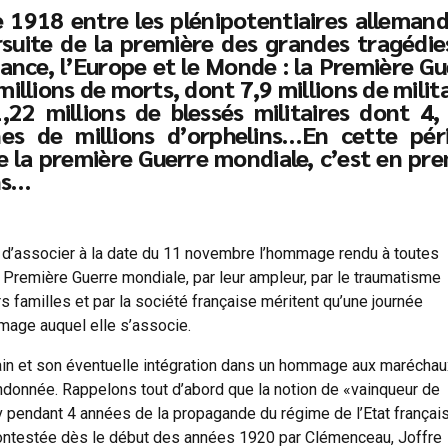
 1918 entre les plénipotentiaires allemand
rsuite de la première des grandes tragédie
ance, l’Europe et le Monde : la Première Gu
millions de morts, dont 7,9 millions de milit
,22 millions de blessés militaires dont 4,
nes de millions d’orphelins…En cette pér
la première Guerre mondiale, c’est en pre
ons…
t d’associer à la date du 11 novembre l’hommage rendu à toutes
la Première Guerre mondiale, par leur ampleur, par le traumatisme
s familles et par la société française méritent qu’une journée
age auquel elle s’associe.
in et son éventuelle intégration dans un hommage aux maréchau
ndonnée. Rappelons tout d’abord que la notion de «vainqueur de
 pendant 4 années de la propagande du régime de l’Etat françai
é contestée dès le début des années 1920 par Clémenceau, Joffre