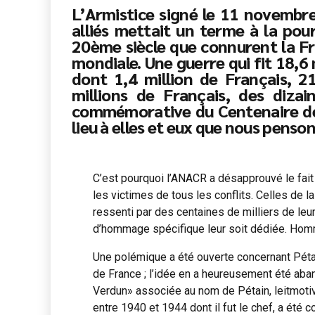
L’Armistice signé le 11 novembre
alliés mettait un terme à la pou
20ème siècle que connurent la Fr
mondiale. Une guerre qui fit 18,6 
dont 1,4 million de Français, 21
millions de Français, des dizai
commémorative du Centenaire de 
lieu à elles et eux que nous pens
C’est pourquoi l’ANACR a désapprouvé le fai
les victimes de tous les conflits. Celles de 
ressenti par des centaines de milliers de leur
d’hommage spécifique leur soit dédiée. Homm
Une polémique a été ouverte concernant Péta
de France ; l’idée en a heureusement été aba
Verdun» associée au nom de Pétain, leitmotiv
entre 1940 et 1944 dont il fut le chef, a ét