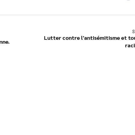
S
Lutter contre l'antisémitisme et tou
nne.
rac