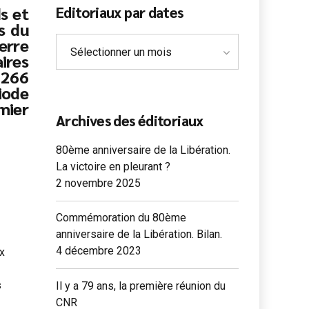
s et
Editoriaux par dates
s du
erre
Sélectionner un mois
aires
 266
iode
mier
Archives des éditoriaux
80ème anniversaire de la Libération.
La victoire en pleurant ?
2 novembre 2025
Commémoration du 80ème
anniversaire de la Libération. Bilan.
4 décembre 2023
x
s
Il y a 79 ans, la première réunion du
CNR