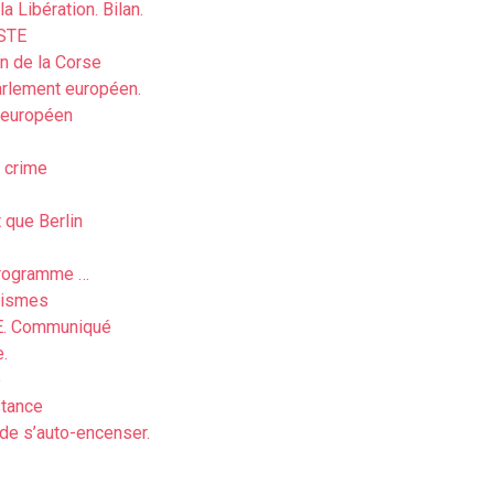
Libération. Bilan.
STE
on de la Corse
parlement européen.
t européen
u crime
 que Berlin
programme …
acismes
. Communiqué
e.
e
stance
de s’auto-encenser.