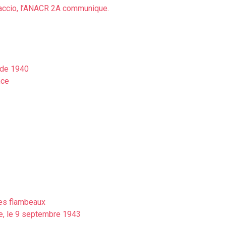
accio, l’ANACR 2A communique.
s de 1940
nce
es flambeaux
te, le 9 septembre 1943