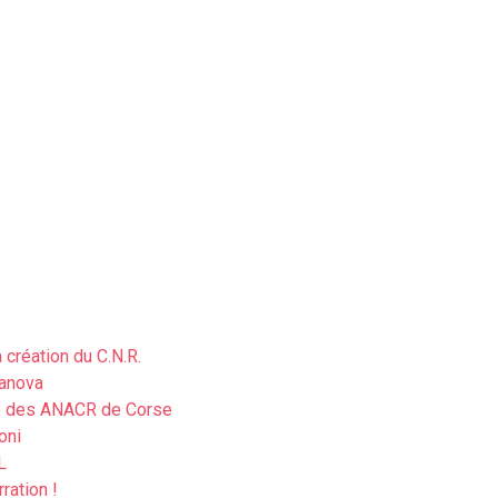
création du C.N.R.
sanova
é des ANACR de Corse
oni
L
ration !