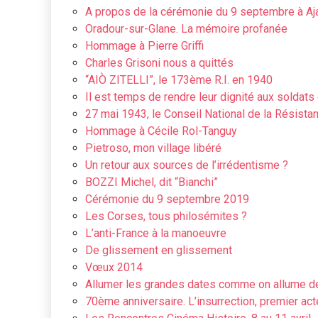
A propos de la cérémonie du 9 septembre à Aj
Oradour-sur-Glane. La mémoire profanée
Hommage à Pierre Griffi
Charles Grisoni nous a quittés
“AIÒ ZITELLI”, le 173ème R.I. en 1940
Il est temps de rendre leur dignité aux soldat
27 mai 1943, le Conseil National de la Résista
Hommage à Cécile Rol-Tanguy
Pietroso, mon village libéré
Un retour aux sources de l’irrédentisme ?
BOZZI Michel, dit “Bianchi”
Cérémonie du 9 septembre 2019
Les Corses, tous philosémites ?
L’anti-France à la manoeuvre
De glissement en glissement
Vœux 2014
Allumer les grandes dates comme on allume d
70ème anniversaire. L’insurrection, premier ac