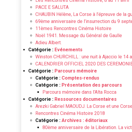
Les Rencontres Cinéma Histoire, 8 au 11 avril
PACE E SALUTA
CHAUBIN Hélène, La Corse à l’épreuve de la g
69ème anniversaire de l’insurrection du 9 sep
11èmes Rencontres Cinéma Histoire
Noël 1941. Message du Général de Gaulle
Adieu Albert.
Catégorie :
Evénements
Winston CHURCHILL : une nuit à Ajaccio le 14 a
CALENDRIER OFFICIEL 2020 DES CEREMON
Catégorie :
Parcours mémoire
Catégorie :
Comptes-rendus
Catégorie :
Présentation des parcours
Parcours mémoire dans l’Alta Rocca
Catégorie :
Ressources documentaires
Arezki Gabriel MAOUDJ. La Corse et une Corse su
Rencontres Cinéma Histoire 2018
Catégorie :
Archives : éditoriaux
80ème anniversaire de la Libération. La vict