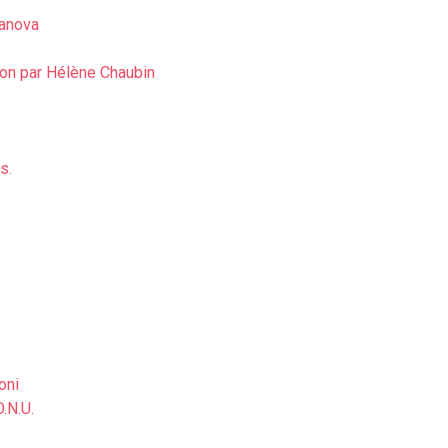
sanova
tion par Hélène Chaubin
s.
oni
.N.U.