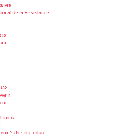
uivre.
tional de la Résistance
pas.
oni
943.
venir.
oni
 Franck
e
venir ? Une imposture.