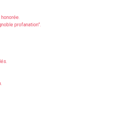
 honorée.
noble profanation”.
lés.
.