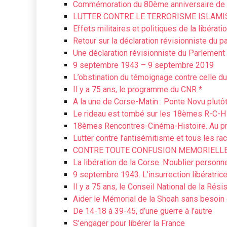
Commémoration du 80ème anniversaire de la 
LUTTER CONTRE LE TERRORISME ISLAMI
Effets militaires et politiques de la libérati
Retour sur la déclaration révisionniste du 
Une déclaration révisionniste du Parlemen
9 septembre 1943 – 9 septembre 2019
L’obstination du témoignage contre celle d
Il y a 75 ans, le programme du CNR *
A la une de Corse-Matin : Ponte Novu plutôt
Le rideau est tombé sur les 18èmes R-C-H
18èmes Rencontres-Cinéma-Histoire. Au 
Lutter contre l’antisémitisme et tous les r
CONTRE TOUTE CONFUSION MEMORIELLE
La libération de la Corse. N’oublier personn
9 septembre 1943. L’insurrection libératric
Il y a 75 ans, le Conseil National de la Rési
Aider le Mémorial de la Shoah sans besoin 
De 14-18 à 39-45, d’une guerre à l’autre
S’engager pour libérer la France